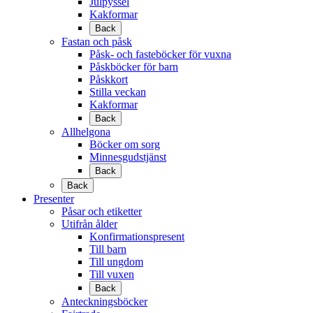
Julpyssel
Kakformar
Back
Fastan och påsk
Påsk- och fasteböcker för vuxna
Påskböcker för barn
Påskkort
Stilla veckan
Kakformar
Back
Allhelgona
Böcker om sorg
Minnesgudstjänst
Back
Back
Presenter
Påsar och etiketter
Utifrån ålder
Konfirmationspresent
Till barn
Till ungdom
Till vuxen
Back
Anteckningsböcker