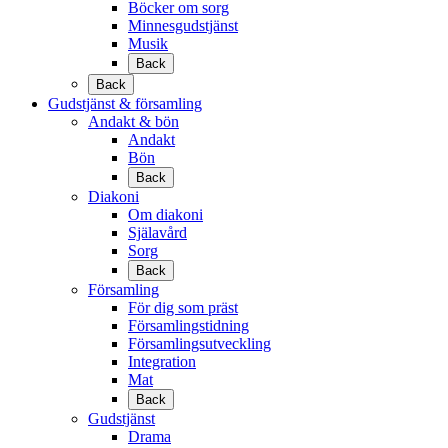
Böcker om sorg
Minnesgudstjänst
Musik
Back
Back
Gudstjänst & församling
Andakt & bön
Andakt
Bön
Back
Diakoni
Om diakoni
Själavård
Sorg
Back
Församling
För dig som präst
Församlingstidning
Församlingsutveckling
Integration
Mat
Back
Gudstjänst
Drama