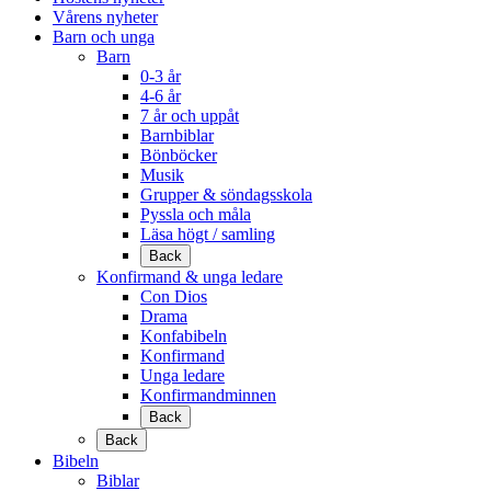
Vårens nyheter
Barn och unga
Barn
0-3 år
4-6 år
7 år och uppåt
Barnbiblar
Bönböcker
Musik
Grupper & söndagsskola
Pyssla och måla
Läsa högt / samling
Back
Konfirmand & unga ledare
Con Dios
Drama
Konfabibeln
Konfirmand
Unga ledare
Konfirmandminnen
Back
Back
Bibeln
Biblar