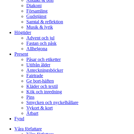
Andakt & bön
Diakoni
Församling
Gudstjänst
Samtal & reflektion
Musik & lyrik
Högtider
Advent och jul
Fastan och påsk
Allhelgona
Present
Påsar och etiketter
Utifrån ålder
Anteckningsböcker
Fairtrade
Ge bort-häften
Kläder och textil
Kök och inredning
Pins
Smycken och nyckelhållare
Vykort & kort
Ätbart
Fynd
Våra författare