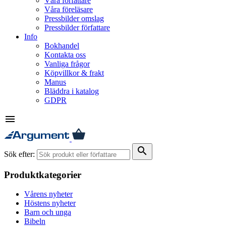
Våra författare
Våra föreläsare
Pressbilder omslag
Pressbilder författare
Info
Bokhandel
Kontakta oss
Vanliga frågor
Köpvillkor & frakt
Manus
Bläddra i katalog
GDPR
menu
search
Sök efter:
Produktkategorier
Vårens nyheter
Höstens nyheter
Barn och unga
Bibeln