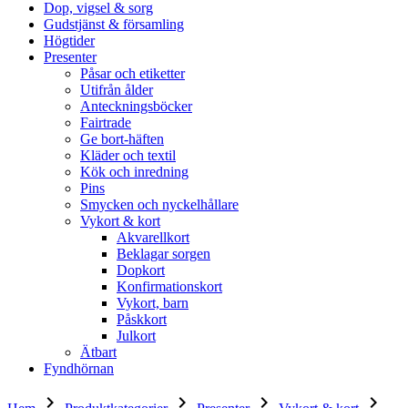
Dop, vigsel & sorg
Gudstjänst & församling
Högtider
Presenter
Påsar och etiketter
Utifrån ålder
Anteckningsböcker
Fairtrade
Ge bort-häften
Kläder och textil
Kök och inredning
Pins
Smycken och nyckelhållare
Vykort & kort
Akvarellkort
Beklagar sorgen
Dopkort
Konfirmationskort
Vykort, barn
Påskkort
Julkort
Ätbart
Fyndhörnan
keyboard_arrow_right
keyboard_arrow_right
keyboard_arrow_right
keyboard_arrow_right