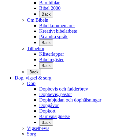
Barnbiblar
Bibel 2000
Back
Om Bibeln
Bibelkommentarer
Kreativt bibelarbete
På andra språk
Back
Tillbehör
Klisterlappar
Bibelregister
Back
Back
Dop, vigsel & sorg
Dop
Dopbevis och fadderbrev
Dopbevis, pastor
Dopinbjudan och dophälsningar
Dopgåvor
Dopkort
Barnvälsignelse
Back
Vigselbevis
Sorg