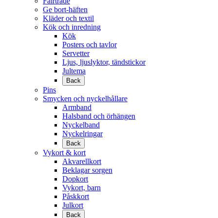
Fairtrade
Ge bort-häften
Kläder och textil
Kök och inredning
Kök
Posters och tavlor
Servetter
Ljus, ljuslyktor, tändstickor
Jultema
Back
Pins
Smycken och nyckelhållare
Armband
Halsband och örhängen
Nyckelband
Nyckelringar
Back
Vykort & kort
Akvarellkort
Beklagar sorgen
Dopkort
Vykort, barn
Påskkort
Julkort
Back