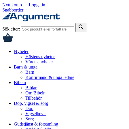
Nytt konto
Logga in
Snabborder
search
Sök efter:
Nyheter
Höstens nyheter
Vårens nyheter
Barn & unga
Barn
Konfirmand & unga ledare
Bibeln
Biblar
Om Bibeln
Tillbehör
Dop, vigsel & sorg
Dop
Vigselbevis
Sorg
Gudstjänst & församling