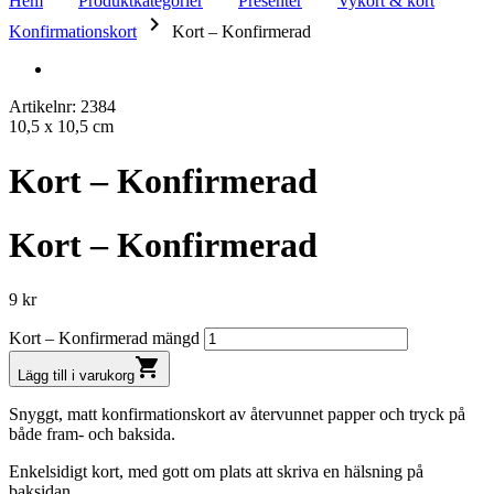
Hem
Produktkategorier
Presenter
Vykort & kort
keyboard_arrow_right
Konfirmationskort
Kort – Konfirmerad
Artikelnr: 2384
10,5 x 10,5 cm
Kort – Konfirmerad
Kort – Konfirmerad
9
kr
Kort – Konfirmerad mängd
shopping_cart
Lägg till i varukorg
Snyggt, matt konfirmationskort av återvunnet papper och tryck på
både fram- och baksida.
Enkelsidigt kort, med gott om plats att skriva en hälsning på
baksidan.