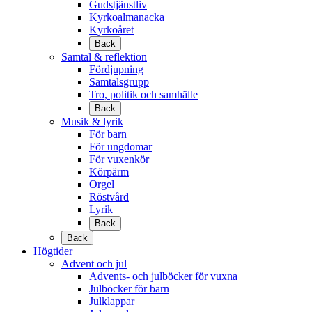
Gudstjänstliv
Kyrkoalmanacka
Kyrkoåret
Back
Samtal & reflektion
Fördjupning
Samtalsgrupp
Tro, politik och samhälle
Back
Musik & lyrik
För barn
För ungdomar
För vuxenkör
Körpärm
Orgel
Röstvård
Lyrik
Back
Back
Högtider
Advent och jul
Advents- och julböcker för vuxna
Julböcker för barn
Julklappar