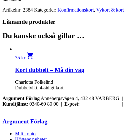
Artikelnr:
2384
Kategorier:
Konfirmationskort
,
Vykort & kort
Liknande produkter
Du kanske också gillar …
shopping_cart
35
kr
Kort dubbelt – Må din väg
Charlotta Folkelind
Dubbelvikt, 4-sidigt kort.
Argument Förlag
Annebergsvägen 4, 432 48 VARBERG |
Kundtjänst:
0340-69 80 00 |
E-post:
order@argument.se
|
Samtyckesval
Argument Förlag
Mitt konto
Höstens nyheter