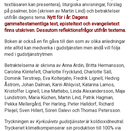
textläsaren kan presentera), liturgiska anvisningar, förslag
på psalmer, bön (skriven av Martin Lind) och betraktelser
utifrån dagens tema.
Nytt för i år: Dagens
gammaltestamentliga text, episteltext och evangelietext
finns utskriven. Dessutom reflektionsfrågor utifrån texterna.
Boken är också en fin gåva till den som av olika anledningar
inte alltid kan medverka i gudstjänsten men ändå vill följa
med i gudstjänstrytmen.
Betraktelserna är skrivna av Anna Ardin, Britta Hermansson,
Carolina Klintefelt, Charlotte Frycklund, Charlotte Säll,
Dominik Terstriep, Eva Kolterjahn, Fredrik Lignell, Hedvig
Åström, Johan Dalman, Karin Ahlqvist, Katarina Lamos,
Kristoffer Lignell, Lina Mattebo, Linda Alexandersson, Maja
Lundström, Maria Küchen, Martin Lind, Patrik Hagman,
Pekka Mellergård, Per Harling, Peter Halldorf, Richard
Pleijel, Sven Hillert, Sören Dalevi och Thomas Petersson.
Tryckningen av
Kyrkoårets gudstjänster
är koldioxidneutral.
Tryckeriet klimatkompenserar sin produktion till 100% via