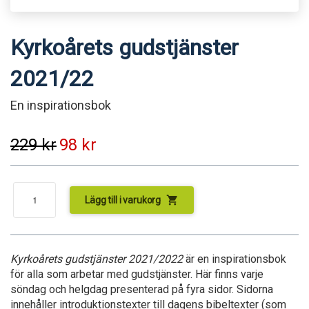
Kyrkoårets gudstjänster
2021/22
En inspirationsbok
229
kr
98
kr
shopping_cart
Lägg till i varukorg
Kyrkoårets gudstjänster 2021/2022
är en inspirationsbok
för alla som arbetar med gudstjänster. Här finns varje
söndag och helgdag presenterad på fyra sidor. Sidorna
innehåller introduktionstexter till dagens bibeltexter (som