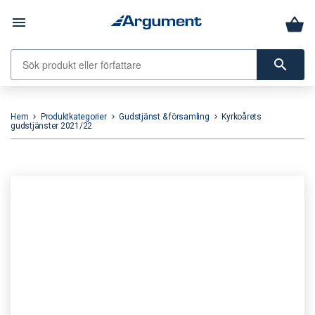
menu
search
Hem
Produktkategorier
Gudstjänst & församling
Kyrkoårets
keyboard_arrow_right
keyboard_arrow_right
keyboard_arrow_right
gudstjänster 2021/22