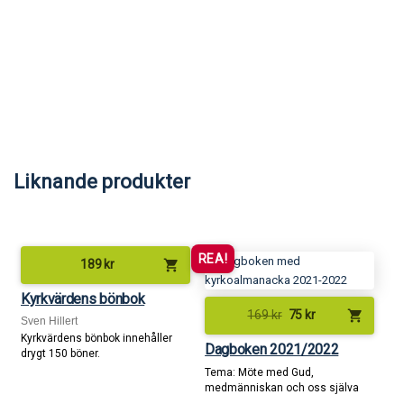
Liknande produkter
REA!
shopping_cart
189
kr
Kyrkvärdens bönbok
shopping_cart
169
kr
75
kr
Sven Hillert
Kyrkvärdens bönbok innehåller
Dagboken 2021/2022
drygt 150 böner.
Tema: Möte med Gud,
medmänniskan och oss själva