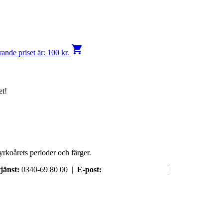
shopping_cart
ande priset är: 100 kr.
et!
yrkoårets perioder och färger.
jänst:
0340-69 80 00 |
E-post:
order@argument.se
|
Samtyckesval