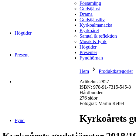
Församling
Gudstjänst
Drama
Gudstjänstliv
Kyrkoalmanacka
Kyrkoåret
Högtider
Samtal & reflektion
Musik & lyrik
Högtider
Presenter
Present
Fyndhörnan
keyboard_arrow_right
keybo
Hem
Produktkategorier
Artikelnr: 2857
ISBN: 978-91-7315-545-8
Hårdbunden
276 sidor
Fotograf: Martin Reftel
Kyrkoårets g
Fynd