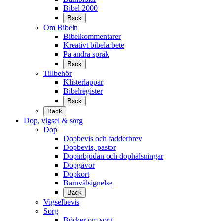
Bibel 2000
Back
Om Bibeln
Bibelkommentarer
Kreativt bibelarbete
På andra språk
Back
Tillbehör
Klisterlappar
Bibelregister
Back
Back
Dop, vigsel & sorg
Dop
Dopbevis och fadderbrev
Dopbevis, pastor
Dopinbjudan och dophälsningar
Dopgåvor
Dopkort
Barnvälsignelse
Back
Vigselbevis
Sorg
Böcker om sorg