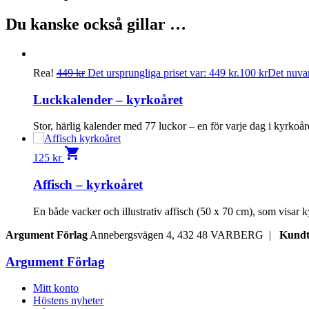
Du kanske också gillar …
Rea!
449
kr
Det ursprungliga priset var: 449 kr.
100
kr
Det nuvar
Luckkalender – kyrkoåret
Stor, härlig kalender med 77 luckor – en för varje dag i kyrkoår
shopping_cart
125
kr
Affisch – kyrkoåret
En både vacker och illustrativ affisch (50 x 70 cm), som visar k
Argument Förlag
Annebergsvägen 4, 432 48 VARBERG |
Kundt
Argument Förlag
Mitt konto
Höstens nyheter