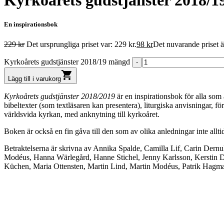
Kyrkoårets gudstjänster 2018/1
En inspirationsbok
229
kr
Det ursprungliga priset var: 229 kr.
98
kr
Det nuvarande priset är
Kyrkoårets gudstjänster 2018/19 mängd
shopping_cart
Lägg till i varukorg
Kyrkoårets gudstjänster 2018/2019
är en inspirationsbok för alla som
bibeltexter (som textläsaren kan presentera), liturgiska anvisningar,
världsvida kyrkan, med anknytning till kyrkoåret.
Boken är också en fin gåva till den som av olika anledningar inte allt
Betraktelserna är skrivna av Annika Spalde, Camilla Lif, Carin Dern
Modéus, Hanna Wärlegård, Hanne Stichel, Jenny Karlsson, Kerstin Dil
Küchen, Maria Ottensten, Martin Lind, Martin Modéus, Patrik Hagman,