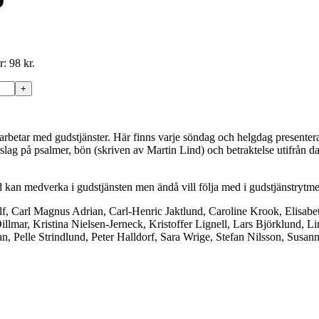
9
: 98 kr.
 arbetar med gudstjänster. Här finns varje söndag och helgdag presenterad
 förslag på psalmer, bön (skriven av Martin Lind) och betraktelse utifrå
id kan medverka i gudstjänsten men ändå vill följa med i gudstjänstrytm
ulf, Carl Magnus Adrian, Carl-Henric Jaktlund, Caroline Krook, Elisab
lmar, Kristina Nielsen-Jerneck, Kristoffer Lignell, Lars Björklund, 
 Pelle Strindlund, Peter Halldorf, Sara Wrige, Stefan Nilsson, Susann