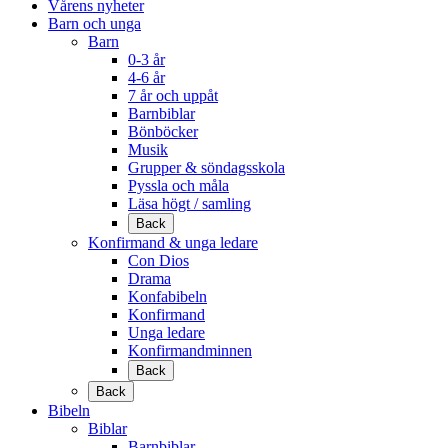
Vårens nyheter
Barn och unga
Barn
0-3 år
4-6 år
7 år och uppåt
Barnbiblar
Bönböcker
Musik
Grupper & söndagsskola
Pyssla och måla
Läsa högt / samling
Back
Konfirmand & unga ledare
Con Dios
Drama
Konfabibeln
Konfirmand
Unga ledare
Konfirmandminnen
Back
Back
Bibeln
Biblar
Barnbiblar