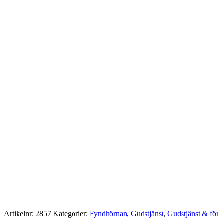
Artikelnr:
2857
Kategorier:
Fyndhörnan
,
Gudstjänst
,
Gudstjänst & fö