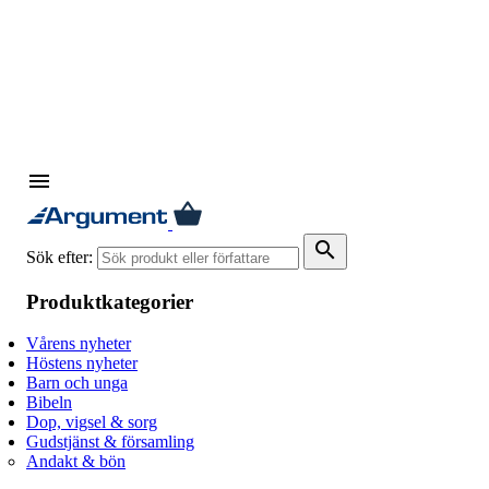
menu
search
Sök efter:
Produktkategorier
Vårens nyheter
Höstens nyheter
Barn och unga
Bibeln
Dop, vigsel & sorg
Gudstjänst & församling
Andakt & bön