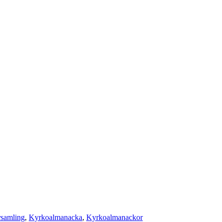
rsamling
,
Kyrkoalmanacka
,
Kyrkoalmanackor