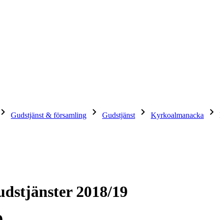
ard_arrow_right
keyboard_arrow_right
keyboard_arrow_right
keyboard_arrow_right
Gudstjänst & församling
Gudstjänst
Kyrkoalmanacka
udstjänster 2018/19