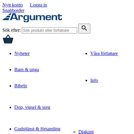
Nytt konto
Logga in
Snabborder
search
Sök efter:
Nyheter
Våra författare
Barn & unga
Info
Bibeln
Dop, vigsel & sorg
Gudstjänst & församling
Diakoni