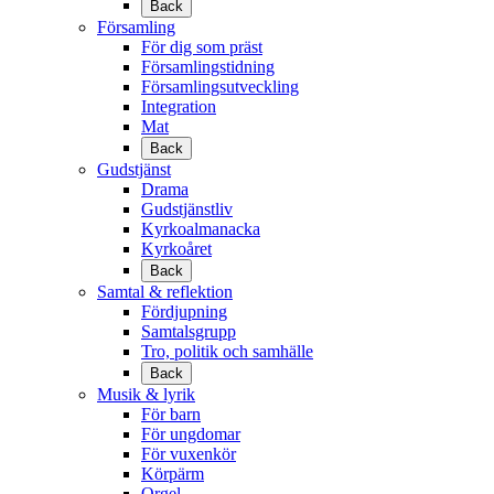
Back
Församling
För dig som präst
Församlingstidning
Församlingsutveckling
Integration
Mat
Back
Gudstjänst
Drama
Gudstjänstliv
Kyrkoalmanacka
Kyrkoåret
Back
Samtal & reflektion
Fördjupning
Samtalsgrupp
Tro, politik och samhälle
Back
Musik & lyrik
För barn
För ungdomar
För vuxenkör
Körpärm
Orgel