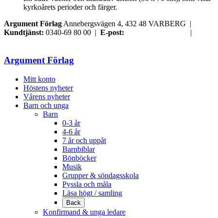
kyrkoårets perioder och färger.
Argument Förlag
Annebergsvägen 4, 432 48 VARBERG |
Kundtjänst:
0340-69 80 00 |
E-post:
order@argument.se
|
Samtyckesval
Argument Förlag
Mitt konto
Höstens nyheter
Vårens nyheter
Barn och unga
Barn
0-3 år
4-6 år
7 år och uppåt
Barnbiblar
Bönböcker
Musik
Grupper & söndagsskola
Pyssla och måla
Läsa högt / samling
Back
Konfirmand & unga ledare