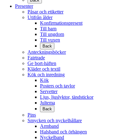
Back
Presenter
Påsar och etiketter
Utifrån ålder
Konfirmationspresent
Till barn
Till ungdom
Till vuxen
Back
Anteckningsböcker
Fairtrade
Ge bort-häften
Kläder och textil
Kök och inredning
Kök
Posters och tavlor
Servetter
Ljus, ljuslyktor, tändstickor
Jultema
Back
Pins
Smycken och nyckelhållare
Armband
Halsband och örhängen
Nyckelband