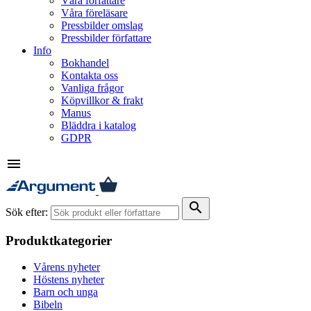
Våra författare
Våra föreläsare
Pressbilder omslag
Pressbilder författare
Info
Bokhandel
Kontakta oss
Vanliga frågor
Köpvillkor & frakt
Manus
Bläddra i katalog
GDPR
menu
search
Sök efter:
Produktkategorier
Vårens nyheter
Höstens nyheter
Barn och unga
Bibeln