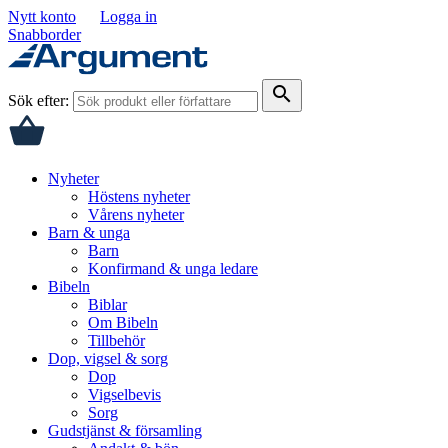
Nytt konto
Logga in
Snabborder
search
Sök efter:
Nyheter
Höstens nyheter
Vårens nyheter
Barn & unga
Barn
Konfirmand & unga ledare
Bibeln
Biblar
Om Bibeln
Tillbehör
Dop, vigsel & sorg
Dop
Vigselbevis
Sorg
Gudstjänst & församling