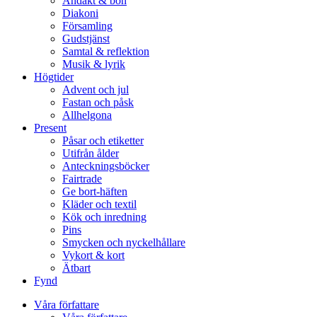
Andakt & bön
Diakoni
Församling
Gudstjänst
Samtal & reflektion
Musik & lyrik
Högtider
Advent och jul
Fastan och påsk
Allhelgona
Present
Påsar och etiketter
Utifrån ålder
Anteckningsböcker
Fairtrade
Ge bort-häften
Kläder och textil
Kök och inredning
Pins
Smycken och nyckelhållare
Vykort & kort
Ätbart
Fynd
Våra författare