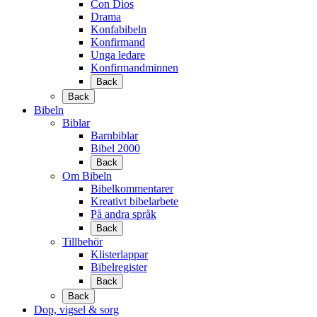
Con Dios
Drama
Konfabibeln
Konfirmand
Unga ledare
Konfirmandminnen
Back
Back
Bibeln
Biblar
Barnbiblar
Bibel 2000
Back
Om Bibeln
Bibelkommentarer
Kreativt bibelarbete
På andra språk
Back
Tillbehör
Klisterlappar
Bibelregister
Back
Back
Dop, vigsel & sorg