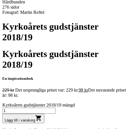
Hårdbunden
276 sidor
Fotograf: Martin Reftel
Kyrkoårets gudstjänster
2018/19
Kyrkoårets gudstjänster
2018/19
En inspirationsbok
229
kr
Det ursprungliga priset var: 229 kr.
98
kr
Det nuvarande priset
är: 98 kr.
Kyrkoårets gudstjänster 2018/19 mängd
shopping_cart
Lägg till i varukorg