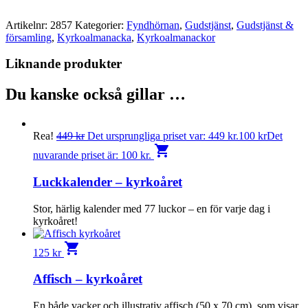
Artikelnr:
2857
Kategorier:
Fyndhörnan
,
Gudstjänst
,
Gudstjänst &
församling
,
Kyrkoalmanacka
,
Kyrkoalmanackor
Liknande produkter
Du kanske också gillar …
Rea!
449
kr
Det ursprungliga priset var: 449 kr.
100
kr
Det
shopping_cart
nuvarande priset är: 100 kr.
Luckkalender – kyrkoåret
Stor, härlig kalender med 77 luckor – en för varje dag i
kyrkoåret!
shopping_cart
125
kr
Affisch – kyrkoåret
En både vacker och illustrativ affisch (50 x 70 cm), som visar