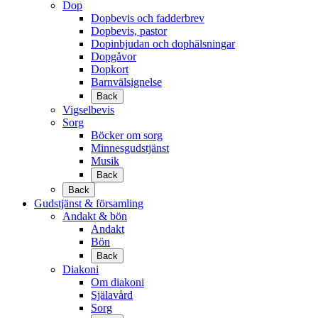
Dop
Dopbevis och fadderbrev
Dopbevis, pastor
Dopinbjudan och dophälsningar
Dopgåvor
Dopkort
Barnvälsignelse
Back
Vigselbevis
Sorg
Böcker om sorg
Minnesgudstjänst
Musik
Back
Back
Gudstjänst & församling
Andakt & bön
Andakt
Bön
Back
Diakoni
Om diakoni
Själavård
Sorg