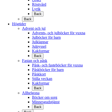
Röstvård
Lyrik
Back
Back
Högtider
Advent och jul
Advents- och julböcker för vuxna
Julböcker för barn
Julklappar
Julpyssel
Kakformar
Back
Fastan och påsk
Påsk- och fasteböcker för vuxna
Påskböcker för barn
Påskkort
Stilla veckan
Kakformar
Back
Allhelgona
Böcker om sorg
Minnesgudstjänst
Back