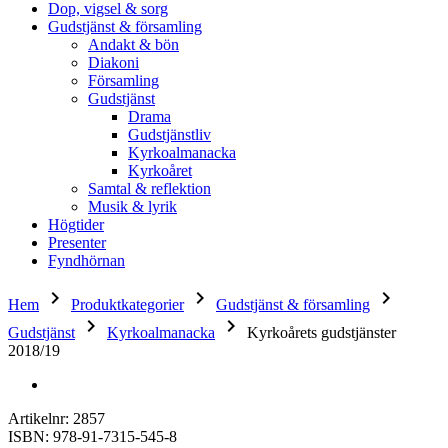
Dop, vigsel & sorg
Gudstjänst & församling
Andakt & bön
Diakoni
Församling
Gudstjänst
Drama
Gudstjänstliv
Kyrkoalmanacka
Kyrkoåret
Samtal & reflektion
Musik & lyrik
Högtider
Presenter
Fyndhörnan
keyboard_arrow_right
keyboard_arrow_right
keyboard_arrow_right
Hem
Produktkategorier
Gudstjänst & församling
keyboard_arrow_right
keyboard_arrow_right
Gudstjänst
Kyrkoalmanacka
Kyrkoårets gudstjänster
2018/19
Artikelnr: 2857
ISBN: 978-91-7315-545-8