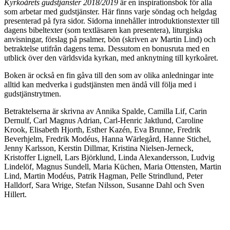
Kyrkoårets gudstjänster 2018/2019
är en inspirationsbok för alla
som arbetar med gudstjänster. Här finns varje söndag och helgdag
presenterad på fyra sidor. Sidorna innehåller introduktionstexter till
dagens bibeltexter (som textläsaren kan presentera), liturgiska
anvisningar, förslag på psalmer, bön (skriven av Martin Lind) och
betraktelse utifrån dagens tema. Dessutom en bonusruta med en
utblick över den världsvida kyrkan, med anknytning till kyrkoåret.
Boken är också en fin gåva till den som av olika anledningar inte
alltid kan medverka i gudstjänsten men ändå vill följa med i
gudstjänstrytmen.
Betraktelserna är skrivna av Annika Spalde, Camilla Lif, Carin
Dernulf, Carl Magnus Adrian, Carl-Henric Jaktlund, Caroline
Krook, Elisabeth Hjorth, Esther Kazén, Eva Brunne, Fredrik
Beverhjelm, Fredrik Modéus, Hanna Wärlegård, Hanne Stichel,
Jenny Karlsson, Kerstin Dillmar, Kristina Nielsen-Jerneck,
Kristoffer Lignell, Lars Björklund, Linda Alexandersson, Ludvig
Lindelöf, Magnus Sundell, Maria Küchen, Maria Ottensten, Martin
Lind, Martin Modéus, Patrik Hagman, Pelle Strindlund, Peter
Halldorf, Sara Wrige, Stefan Nilsson, Susanne Dahl och Sven
Hillert.