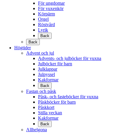
För ungdomar
För vuxenkör
Körpärm
Orgel
Röstvård
Lyrik
Back
Back
Högtider
Advent och jul
Advents- och julböcker för vuxna
Julböcker för barn
Julklappar
Julpyssel
Kakformar
Back
Fastan och påsk
Påsk- och fasteböcker för vuxna
Påskböcker för barn
Påskkort
Stilla veckan
Kakformar
Back
Allhelgona