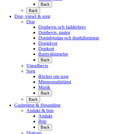
Back
Back
Dop, vigsel & sorg
Dop
Dopbevis och fadderbrev
Dopbevis, pastor
Dopinbjudan och dophälsningar
Dopgåvor
Dopkort
Barnvälsignelse
Back
Vigselbevis
Sorg
Böcker om sorg
Minnesgudstjänst
Musik
Back
Back
Gudstjänst & församling
Andakt & bön
Andakt
Bön
Back
Diakoni