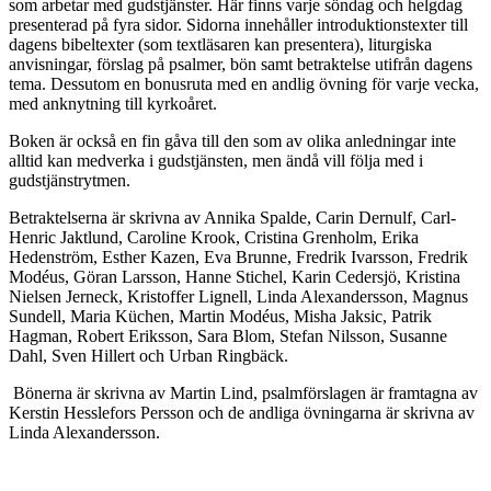
som arbetar med gudstjänster. Här finns varje söndag och helgdag
presenterad på fyra sidor. Sidorna innehåller introduktionstexter till
dagens bibeltexter (som textläsaren kan presentera), liturgiska
anvisningar, förslag på psalmer, bön samt betraktelse utifrån dagens
tema. Dessutom en bonusruta med en andlig övning för varje vecka,
med anknytning till kyrkoåret.
Boken är också en fin gåva till den som av olika anledningar inte
alltid kan medverka i gudstjänsten, men ändå vill följa med i
gudstjänstrytmen.
Betraktelserna är skrivna av Annika Spalde, Carin Dernulf, Carl-
Henric Jaktlund, Caroline Krook, Cristina Grenholm, Erika
Hedenström, Esther Kazen, Eva Brunne, Fredrik Ivarsson, Fredrik
Modéus, Göran Larsson, Hanne Stichel, Karin Cedersjö, Kristina
Nielsen Jerneck, Kristoffer Lignell, Linda Alexandersson, Magnus
Sundell, Maria Küchen, Martin Modéus, Misha Jaksic, Patrik
Hagman, Robert Eriksson, Sara Blom, Stefan Nilsson, Susanne
Dahl, Sven Hillert och Urban Ringbäck.
Bönerna är skrivna av Martin Lind, psalmförslagen är framtagna av
Kerstin Hesslefors Persson och de andliga övningarna är skrivna av
Linda Alexandersson.