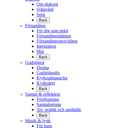
Om diakoni
Själavård
Sorg
Back
Församling
För dig som präst
Församlingstidning
Församlingsutveckling
Integration
Mat
Back
Gudstjänst
Drama
Gudstjänstliv
Kyrkoalmanacka
Kyrkoåret
Back
Samtal & reflektion
Fördjupning
Samtalsgrupp
Tro, politik och samhälle
Back
Musik & lyrik
För barn