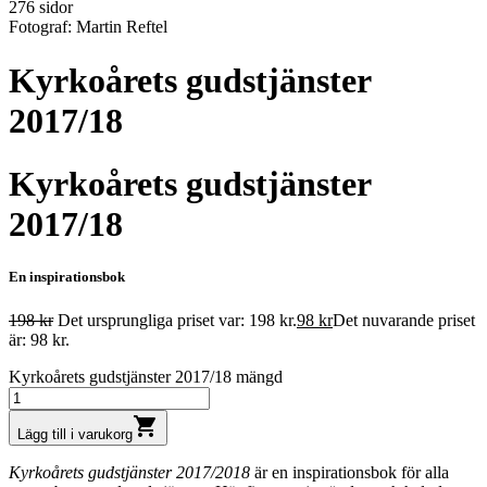
276 sidor
Fotograf: Martin Reftel
Kyrkoårets gudstjänster
2017/18
Kyrkoårets gudstjänster
2017/18
En inspirationsbok
198
kr
Det ursprungliga priset var: 198 kr.
98
kr
Det nuvarande priset
är: 98 kr.
Kyrkoårets gudstjänster 2017/18 mängd
shopping_cart
Lägg till i varukorg
Kyrkoårets gudstjänster 2017/2018
är en inspirationsbok för alla