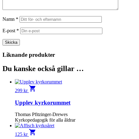
Namn
*
E-post
*
Liknande produkter
Du kanske också gillar …
shopping_cart
299
kr
Upplev kyrkorummet
Thomas Pfitzinger-Drewes
Kyrkopedagogik för alla åldrar
shopping_cart
125
kr