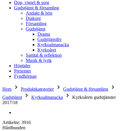
Dop, vigsel & sorg
Gudstjänst & församling
Andakt & bön
Diakoni
Församling
Gudstjänst
Drama
Gudstjänstliv
Kyrkoalmanacka
Kyrkoåret
Samtal & reflektion
Musik & lyrik
Högtider
Presenter
Fyndhörnan
keyboard_arrow_right
keyboard_arrow_right
keyboard_arrow_right
Hem
Produktkategorier
Gudstjänst & församling
keyboard_arrow_right
keyboard_arrow_right
Gudstjänst
Kyrkoalmanacka
Kyrkoårets gudstjänster
2017/18
Artikelnr: 3916
Hårdbunden