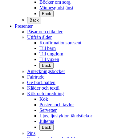
Böcker om sorg
Minnesgudstjänst
Back
Back
Presenter
Påsar och etiketter
Utifrån ålder
Konfirmationspresent
Till barn
Till ungdom
Till vuxen
Back
Anteckningsböcker
Fairtrade
Ge bort-häften
Kläder och textil
Kök och inredning
Kök
Posters och tavlor
Servetter
Ljus, ljuslyktor, tändstickor
Jultema
Back
Pins