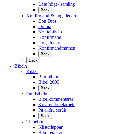
Läsa högt / samling
Back
Konfirmand & unga ledare
Con Dios
Drama
Konfabibeln
Konfirmand
Unga ledare
Konfirmandminnen
Back
Back
Bibeln
Biblar
Barnbiblar
Bibel 2000
Back
Om Bibeln
Bibelkommentarer
Kreativt bibelarbete
På andra språk
Back
Tillbehör
Klisterlappar
Bibelregister