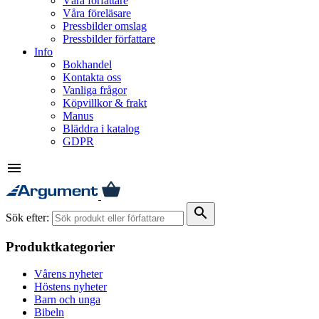
Våra författare
Våra föreläsare
Pressbilder omslag
Pressbilder författare
Info
Bokhandel
Kontakta oss
Vanliga frågor
Köpvillkor & frakt
Manus
Bläddra i katalog
GDPR
menu
search
Sök efter:
Produktkategorier
Vårens nyheter
Höstens nyheter
Barn och unga
Bibeln