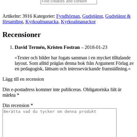
Artikelnr:
3916
Kategorier:
Fyndhörnan
,
Gudstjänst
,
Gudstjänst &
församling
,
Kyrkoalmanacka
,
Kyrkoalmanackor
Recensioner
David Termén, Kristen Fostran
–
2018-01-23
»Texter och bilder har fogats samman i en mycket tilltalande
layout. Som alltid präglas denna bok från Argument Förlag av
en pedagogisk, lättsam och intresseväckande framställning.«
Lägg till en recension
Din e-postadress kommer inte publiceras.
Obligatoriska fält är
märkta
*
Din recension
*