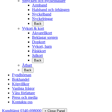
Smycken och nyckelhållare
Armband
Halsband och örhängen
Nyckelband
Nyckelringar
Back
Vykort & kort
Akvarellkort
Beklagar sorgen
Dopkort
Vykort, barn
Påskkort
Julkort
Back
Ätbart
Back
Fyndhörnan
Bokhandel
Köpvillkor
Vanliga frågor
Våra författare
Press och media
Kontakta oss
Kundtjänst 0340-698000
× Close Panel