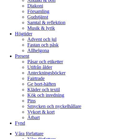
Andakt & bön
Diakoni
Församling
Gudstjänst
Samtal & reflektion
Musik & lyrik
Högtider
Advent och jul
Fastan och påsk
Allhelgona
Present
Påsar och etiketter
Utifrån ålder
Anteckningsböcker
Fairtrade
Ge bort-häften
Kläder och textil
Kök och inredning
Pins
Smycken och nyckelhållare
Vykort & kort
Ätbart
Fynd
Våra författare