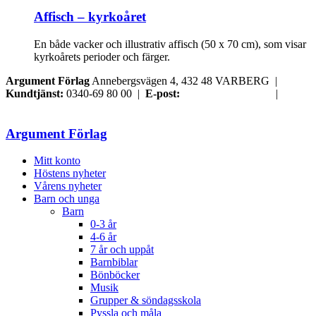
Affisch – kyrkoåret
En både vacker och illustrativ affisch (50 x 70 cm), som visar
kyrkoårets perioder och färger.
Argument Förlag
Annebergsvägen 4, 432 48 VARBERG |
Kundtjänst:
0340-69 80 00 |
E-post:
order@argument.se
|
Samtyckesval
Argument Förlag
Mitt konto
Höstens nyheter
Vårens nyheter
Barn och unga
Barn
0-3 år
4-6 år
7 år och uppåt
Barnbiblar
Bönböcker
Musik
Grupper & söndagsskola
Pyssla och måla