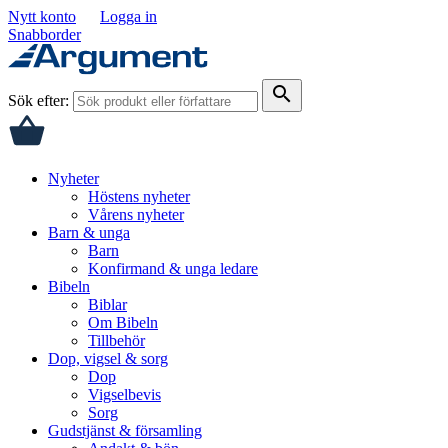
Nytt konto
Logga in
Snabborder
search
Sök efter:
Nyheter
Höstens nyheter
Vårens nyheter
Barn & unga
Barn
Konfirmand & unga ledare
Bibeln
Biblar
Om Bibeln
Tillbehör
Dop, vigsel & sorg
Dop
Vigselbevis
Sorg
Gudstjänst & församling