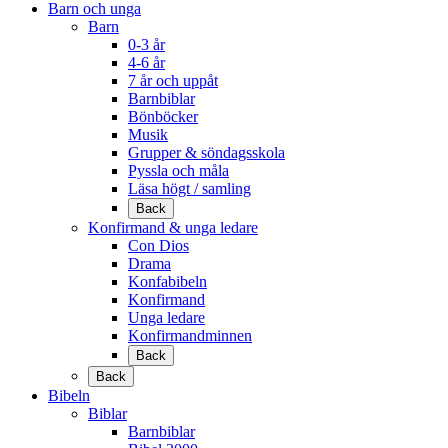
Barn och unga
Barn
0-3 år
4-6 år
7 år och uppåt
Barnbiblar
Bönböcker
Musik
Grupper & söndagsskola
Pyssla och måla
Läsa högt / samling
Back
Konfirmand & unga ledare
Con Dios
Drama
Konfabibeln
Konfirmand
Unga ledare
Konfirmandminnen
Back
Back
Bibeln
Biblar
Barnbiblar