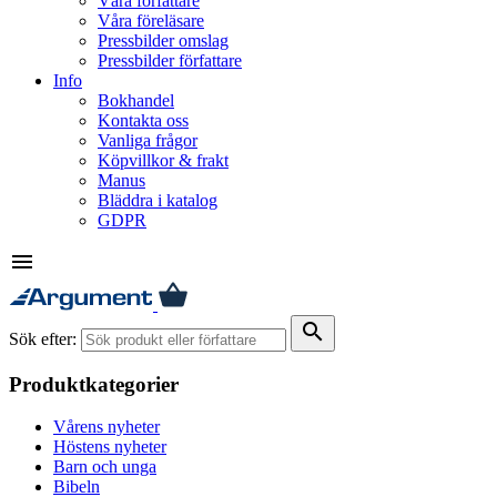
Våra författare
Våra föreläsare
Pressbilder omslag
Pressbilder författare
Info
Bokhandel
Kontakta oss
Vanliga frågor
Köpvillkor & frakt
Manus
Bläddra i katalog
GDPR
menu
search
Sök efter:
Produktkategorier
Vårens nyheter
Höstens nyheter
Barn och unga
Bibeln