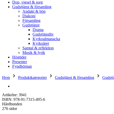
Dop, vigsel & sorg
Gudstjänst & församling
Andakt & bön
Diakoni
Församling
Gudstjänst
Drama
Gudstjänstliv
Kyrkoalmanacka
Kyrkoåret
Samtal & reflektion
Musik & lyrik
Högtider
Presenter
Fyndhörnan
keyboard_arrow_right
keyboard_arrow_right
keyboard_arrow_right
Hem
Produktkategorier
Gudstjänst & församling
Gudstj
Artikelnr: 3941
ISBN: 978-91-7315-495-6
Hårdbunden
276 sidor