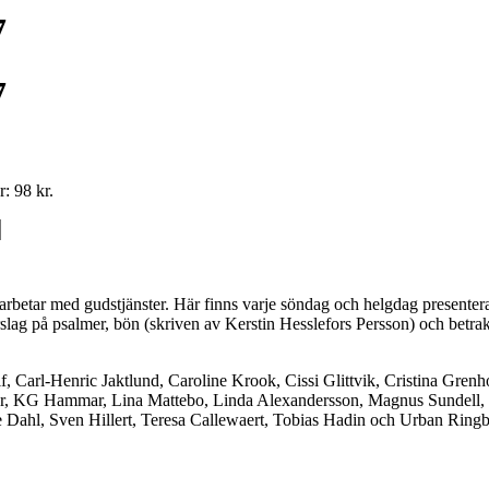
7
7
: 98 kr.
arbetar med gudstjänster. Här finns varje söndag och helgdag presenterad
förslag på psalmer, bön (skriven av Kerstin Hesslefors Persson) och betr
if, Carl-Henric Jaktlund, Caroline Krook, Cissi Glittvik, Cristina Gr
ar, KG Hammar, Lina Mattebo, Linda Alexandersson, Magnus Sundell, 
 Dahl, Sven Hillert, Teresa Callewaert, Tobias Hadin och Urban Ring