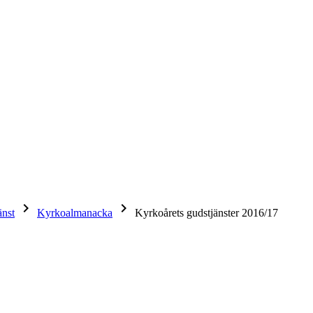
keyboard_arrow_right
keyboard_arrow_right
änst
Kyrkoalmanacka
Kyrkoårets gudstjänster 2016/17