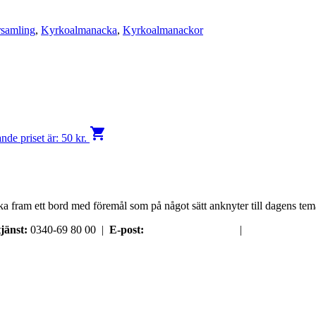
rsamling
,
Kyrkoalmanacka
,
Kyrkoalmanackor
shopping_cart
de priset är: 50 kr.
ka fram ett bord med föremål som på något sätt anknyter till dagens tem
jänst:
0340-69 80 00 |
E-post:
order@argument.se
|
Samtyckesval