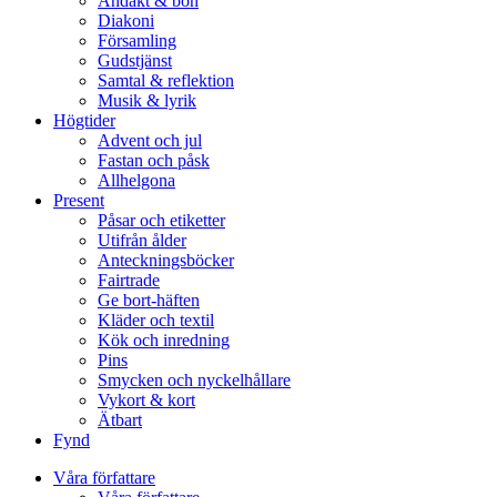
Andakt & bön
Diakoni
Församling
Gudstjänst
Samtal & reflektion
Musik & lyrik
Högtider
Advent och jul
Fastan och påsk
Allhelgona
Present
Påsar och etiketter
Utifrån ålder
Anteckningsböcker
Fairtrade
Ge bort-häften
Kläder och textil
Kök och inredning
Pins
Smycken och nyckelhållare
Vykort & kort
Ätbart
Fynd
Våra författare