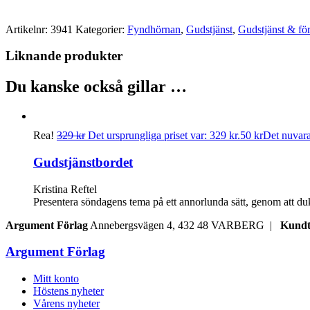
Artikelnr:
3941
Kategorier:
Fyndhörnan
,
Gudstjänst
,
Gudstjänst & fö
Liknande produkter
Du kanske också gillar …
Rea!
329
kr
Det ursprungliga priset var: 329 kr.
50
kr
Det nuvaran
Gudstjänstbordet
Kristina Reftel
Presentera söndagens tema på ett annorlunda sätt, genom att du
Argument Förlag
Annebergsvägen 4, 432 48 VARBERG |
Kundt
Argument Förlag
Mitt konto
Höstens nyheter
Vårens nyheter