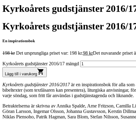
Kyrkoårets gudstjänster 2016/1
Kyrkoårets gudstjänster 2016/1
En inspirationsbok
198
kr
Det ursprungliga priset var: 198 kr.
98
kr
Det nuvarande priset är
Kyrkoårets gudstjänster 2016/17 mängd
shopping_cart
Lägg till i varukorg
Kyrkoårets gudstjänster 2016/2017
är en inspirationsbok för alla som 
bibeltexter (som textläsaren kan presentera), liturgiska anvisningar, 
varje söndag, som fritt får användas i gudstjänstagenda och liknande.
Betraktelserna är skrivna av Annika Spalde, Arne Fritzson, Camilla L
Göran Larsson, Ingemar Olsson, Johanna Gustavsson, Kerstin Dillm
Niklas Piensoho, Patrik Hagman, Sara Blom, Stefan Nilsson, Susanne