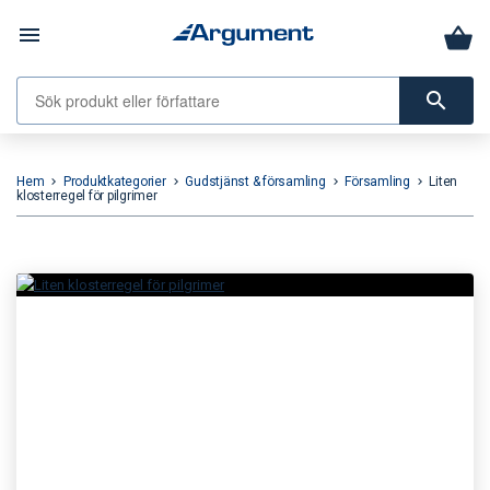
menu
search
Hem
Produktkategorier
Gudstjänst & församling
Församling
Liten
keyboard_arrow_right
keyboard_arrow_right
keyboard_arrow_right
keyboard_arrow_right
klosterregel för pilgrimer