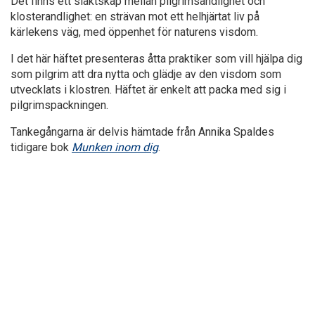
Det finns ett släktskap mellan pilgrimsandlighet och
kloster­andlighet: en strävan mot ett helhjärtat liv på
kärlekens väg, med öppenhet för naturens visdom.
I det här häftet presenteras åtta praktiker som vill hjälpa dig
som pilgrim att dra nytta och glädje av den visdom som
utvecklats i klostren. Häftet är enkelt att packa med sig i
pilgrimspackningen.
Tankegångarna är delvis hämtade från Annika Spaldes
tidigare bok
Munken inom dig
.