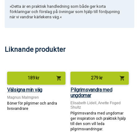
»Detta är en praktisk handledning som både ger korta
förklaringar och förslag på övningar som hjälp till fördjupning
när vi vandrar kärlekens väg.«
Liknande produkter
shopping_cart
shopping_cart
189
kr
279
kr
Välsigna min väg
Pilgrimsvandra med
ungdomar
Magnus Malmgren
Elisabeth Lidell, Anette Foged
Böner för pilgrimer och andra
Shultz
livsvandrare
Pilgrimsvandra med ungdomar
ger inspiration och praktisk hjälp
till den som vill leda
pilgrimsvandringar.