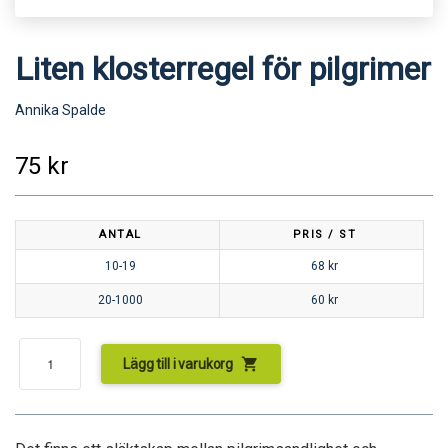
Liten klosterregel för pilgrimer
Annika Spalde
75
kr
ANTAL
PRIS / ST
10-19
68
kr
20-1000
60
kr
shopping_cart
Lägg till i varukorg