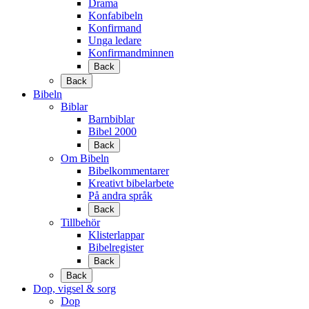
Drama
Konfabibeln
Konfirmand
Unga ledare
Konfirmandminnen
Back
Back
Bibeln
Biblar
Barnbiblar
Bibel 2000
Back
Om Bibeln
Bibelkommentarer
Kreativt bibelarbete
På andra språk
Back
Tillbehör
Klisterlappar
Bibelregister
Back
Back
Dop, vigsel & sorg
Dop