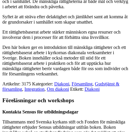
och i samhället. De mänskliga rättigheterna är både mål och verktyg
i arbetet att förändra och påverka.
Syftet är att sträva efter delaktighet och jämlikhet samt att komma åt
de grundorsaker i samhället som skapar utsatthet.
Ett rättighetsbaserat arbete stärker människors egna resurser och
involverar dem i processer för att förbättra sina livsvillkor.
Den här boken ger en introduktion till mänskliga rättigheter och ett
rättighetsbaserat arbete i kyrkornas diakonala verksamheter i
Sverige. Boken innehåller också metoder till stöd för ett
rättighetsbaserat arbete i praktiken och för att upptäcka hur
mänskliga rättigheter berör vardagen både för oss som individer och
för församlingens verksamhet.
Artikelnr:
3175
Kategorier:
Diakoni
,
Församling
,
Gudstjänst &
församling
,
Integration
,
Om diakoni
Etikett:
Diakoni
Föreläsningar och workshops
Kontakta Sensus för utbildningsdagar
Tillsammans med Svenska kyrkans stift och Fonden för mänskliga
rättigheter erbjuder Sensus utbildningar utifrån boken. Boken