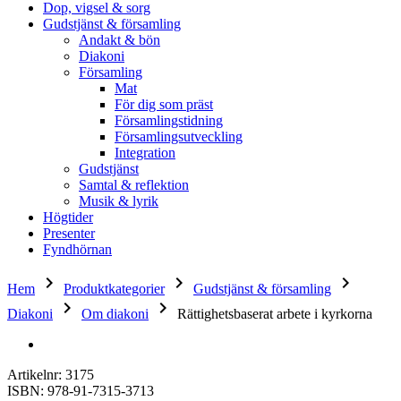
Dop, vigsel & sorg
Gudstjänst & församling
Andakt & bön
Diakoni
Församling
Mat
För dig som präst
Församlingstidning
Församlingsutveckling
Integration
Gudstjänst
Samtal & reflektion
Musik & lyrik
Högtider
Presenter
Fyndhörnan
keyboard_arrow_right
keyboard_arrow_right
keyboard_arrow_right
Hem
Produktkategorier
Gudstjänst & församling
keyboard_arrow_right
keyboard_arrow_right
Diakoni
Om diakoni
Rättighetsbaserat arbete i kyrkorna
Artikelnr: 3175
ISBN: 978-91-7315-3713