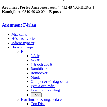
Argument Förlag
Annebergsvägen 4, 432 48 VARBERG |
Kundtjänst:
0340-69 80 00 |
E-post:
order@argument.se
|
Samtyckesval
Argument Förlag
Mitt konto
Höstens nyheter
Vårens nyheter
Barn och unga
Barn
0-3 år
4-6 år
7 år och uppåt
Barnbiblar
Bönböcker
Musik
Grupper & söndagsskola
Pyssla och måla
Läsa högt / samling
Back
Konfirmand & unga ledare
Con Dios