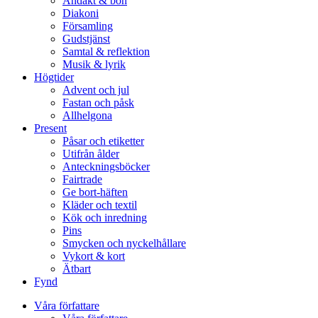
Andakt & bön
Diakoni
Församling
Gudstjänst
Samtal & reflektion
Musik & lyrik
Högtider
Advent och jul
Fastan och påsk
Allhelgona
Present
Påsar och etiketter
Utifrån ålder
Anteckningsböcker
Fairtrade
Ge bort-häften
Kläder och textil
Kök och inredning
Pins
Smycken och nyckelhållare
Vykort & kort
Ätbart
Fynd
Våra författare