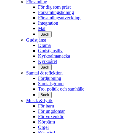
Församling
För dig som präst
Församlingstidning
Församlingsutveckling
Integration
Mat
Back
Gudstjänst
Drama
Gudstjänstliv
Kyrkoalmanacka
Kyrkoåret
Back
Samtal & reflektion
Fördjupning
Samtalsgrupp
Tro, politik och samhälle
Back
Musik & lyrik
För barn
För ungdomar
För vuxenkör
Körpärm
Orgel
Röstvård