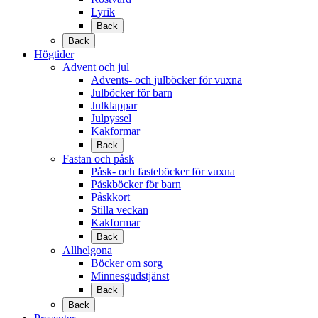
Lyrik
Back
Back
Högtider
Advent och jul
Advents- och julböcker för vuxna
Julböcker för barn
Julklappar
Julpyssel
Kakformar
Back
Fastan och påsk
Påsk- och fasteböcker för vuxna
Påskböcker för barn
Påskkort
Stilla veckan
Kakformar
Back
Allhelgona
Böcker om sorg
Minnesgudstjänst
Back
Back