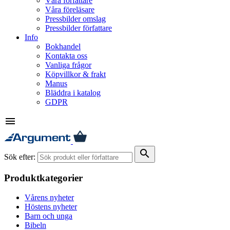
Våra författare
Våra föreläsare
Pressbilder omslag
Pressbilder författare
Info
Bokhandel
Kontakta oss
Vanliga frågor
Köpvillkor & frakt
Manus
Bläddra i katalog
GDPR
menu
search
Sök efter:
Produktkategorier
Vårens nyheter
Höstens nyheter
Barn och unga
Bibeln