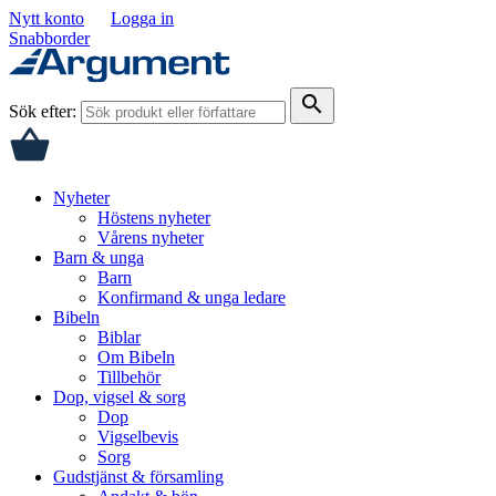
Nytt konto
Logga in
Snabborder
search
Sök efter:
Nyheter
Höstens nyheter
Vårens nyheter
Barn & unga
Barn
Konfirmand & unga ledare
Bibeln
Biblar
Om Bibeln
Tillbehör
Dop, vigsel & sorg
Dop
Vigselbevis
Sorg
Gudstjänst & församling