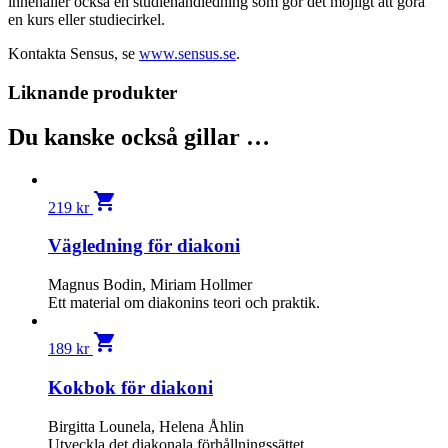
innehåller också en studiehandledning som gör det möjligt att göra
en kurs eller studiecirkel.
Kontakta Sensus, se
www.sensus.se
.
Liknande produkter
Du kanske också gillar …
shopping_cart
219
kr
Vägledning för diakoni
Magnus Bodin, Miriam Hollmer
Ett material om diakonins teori och praktik.
shopping_cart
189
kr
Kokbok för diakoni
Birgitta Lounela, Helena Åhlin
Utveckla det diakonala förhållningssättet