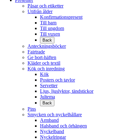
Presenter
Påsar och etiketter
Utifrån ålder
Konfirmationspresent
Till barn
Till ungdom
Till vuxen
Back
Anteckningsböcker
Fairtrade
Ge bort-häften
Kläder och textil
Kök och inredning
Kök
Posters och tavlor
Servetter
Ljus, ljuslyktor, tändstickor
Jultema
Back
Pins
Smycken och nyckelhållare
Armband
Halsband och örhängen
Nyckelband
Nyckelringar