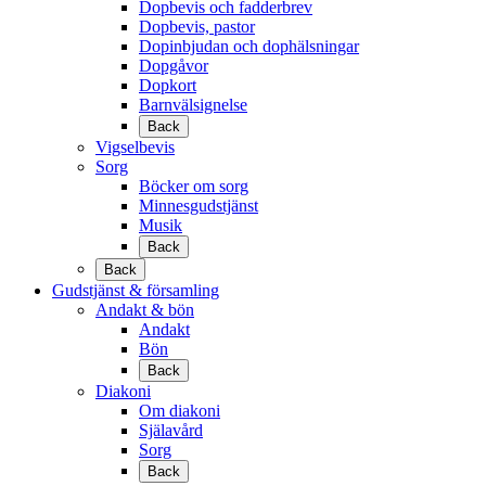
Dopbevis och fadderbrev
Dopbevis, pastor
Dopinbjudan och dophälsningar
Dopgåvor
Dopkort
Barnvälsignelse
Back
Vigselbevis
Sorg
Böcker om sorg
Minnesgudstjänst
Musik
Back
Back
Gudstjänst & församling
Andakt & bön
Andakt
Bön
Back
Diakoni
Om diakoni
Själavård
Sorg
Back