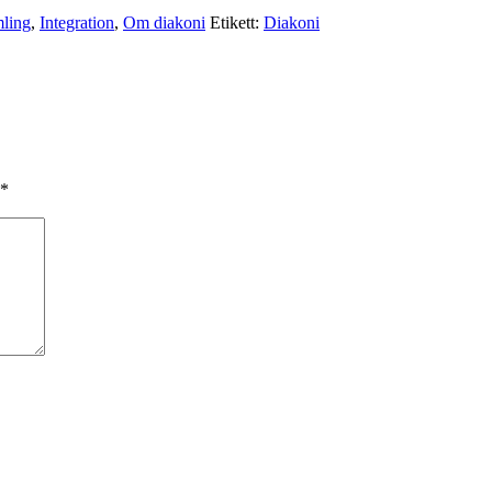
mling
,
Integration
,
Om diakoni
Etikett:
Diakoni
*