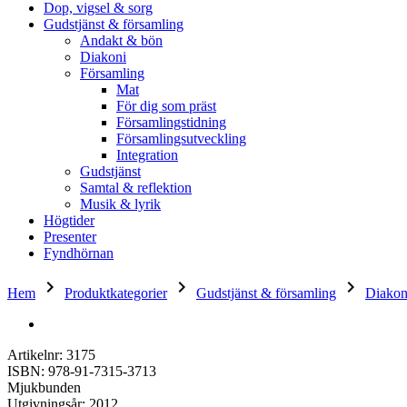
Dop, vigsel & sorg
Gudstjänst & församling
Andakt & bön
Diakoni
Församling
Mat
För dig som präst
Församlingstidning
Församlingsutveckling
Integration
Gudstjänst
Samtal & reflektion
Musik & lyrik
Högtider
Presenter
Fyndhörnan
keyboard_arrow_right
keyboard_arrow_right
keyboard_arrow_right
Hem
Produktkategorier
Gudstjänst & församling
Diakon
Artikelnr: 3175
ISBN: 978-91-7315-3713
Mjukbunden
Utgivningsår: 2012