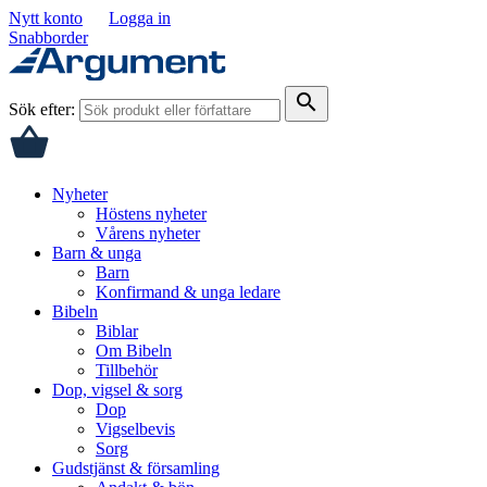
Nytt konto
Logga in
Snabborder
search
Sök efter:
Nyheter
Höstens nyheter
Vårens nyheter
Barn & unga
Barn
Konfirmand & unga ledare
Bibeln
Biblar
Om Bibeln
Tillbehör
Dop, vigsel & sorg
Dop
Vigselbevis
Sorg
Gudstjänst & församling