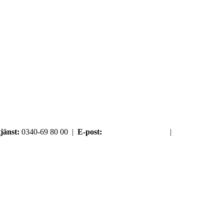
jänst:
0340-69 80 00 |
E-post:
order@argument.se
|
Samtyckesval