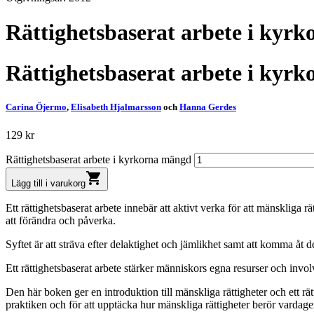
Rättighetsbaserat arbete i kyrk
Rättighetsbaserat arbete i kyrk
Carina Öjermo
,
Elisabeth Hjalmarsson
och
Hanna Gerdes
129
kr
Rättighetsbaserat arbete i kyrkorna mängd
shopping_cart
Lägg till i varukorg
Ett rättighetsbaserat arbete innebär att aktivt verka för att mänskliga 
att förändra och påverka.
Syftet är att sträva efter delaktighet och jämlikhet samt att komma åt 
Ett rättighetsbaserat arbete stärker människors egna resurser och involve
Den här boken ger en introduktion till mänskliga rättigheter och ett rät
praktiken och för att upptäcka hur mänskliga rättigheter berör vardag