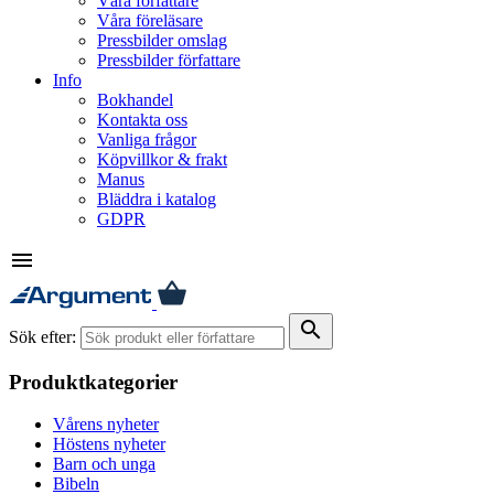
Våra författare
Våra föreläsare
Pressbilder omslag
Pressbilder författare
Info
Bokhandel
Kontakta oss
Vanliga frågor
Köpvillkor & frakt
Manus
Bläddra i katalog
GDPR
menu
search
Sök efter:
Produktkategorier
Vårens nyheter
Höstens nyheter
Barn och unga
Bibeln