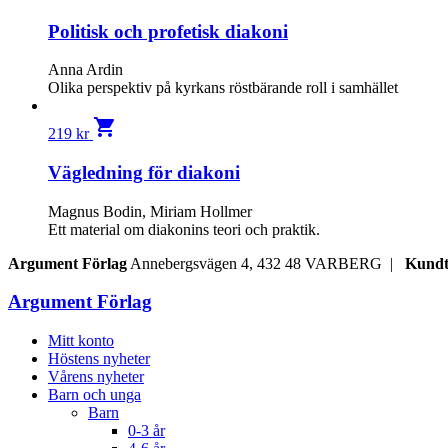
Politisk och profetisk diakoni
Anna Ardin
Olika perspektiv på kyrkans röstbärande roll i samhället
shopping_cart
219
kr
Vägledning för diakoni
Magnus Bodin, Miriam Hollmer
Ett material om diakonins teori och praktik.
Argument Förlag
Annebergsvägen 4, 432 48 VARBERG |
Kundt
Argument Förlag
Mitt konto
Höstens nyheter
Vårens nyheter
Barn och unga
Barn
0-3 år