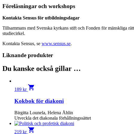
Föreläsningar och workshops
Kontakta Sensus för utbildningsdagar
Tillsammans med Svenska kyrkans stift och Fonden för mänskliga rätti
studiecirkel.
Kontakta Sensus, se
www.sensus.se
.
Liknande produkter
Du kanske också gillar …
shopping_cart
189
kr
Kokbok för diakoni
Birgitta Lounela, Helena Åhlin
Utveckla det diakonala förhållningssättet
shopping_cart
219
kr