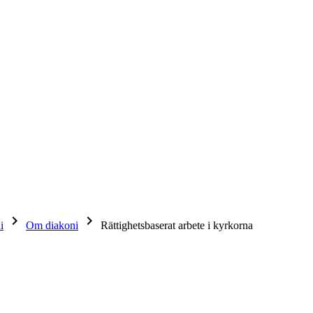
keyboard_arrow_right
keyboard_arrow_right
i
Om diakoni
Rättighetsbaserat arbete i kyrkorna