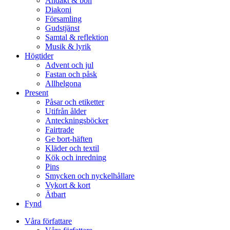
Andakt & bön
Diakoni
Församling
Gudstjänst
Samtal & reflektion
Musik & lyrik
Högtider
Advent och jul
Fastan och påsk
Allhelgona
Present
Påsar och etiketter
Utifrån ålder
Anteckningsböcker
Fairtrade
Ge bort-häften
Kläder och textil
Kök och inredning
Pins
Smycken och nyckelhållare
Vykort & kort
Ätbart
Fynd
Våra författare