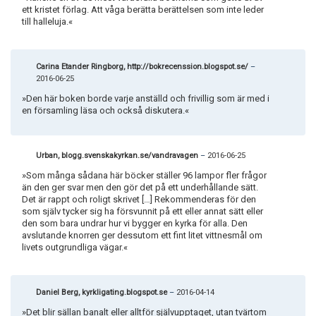
ett kristet förlag. Att våga berätta berättelsen som inte leder
till halleluja.«
Carina Etander Ringborg, http://bokrecenssion.blogspot.se/
–
2016-06-25
»Den här boken borde varje anställd och frivillig som är med i
en församling läsa och också diskutera.«
Urban, blogg.svenskakyrkan.se/vandravagen
–
2016-06-25
»Som många sådana här böcker ställer 96 lampor fler frågor
än den ger svar men den gör det på ett underhållande sätt.
Det är rappt och roligt skrivet […] Rekommenderas för den
som själv tycker sig ha försvunnit på ett eller annat sätt eller
den som bara undrar hur vi bygger en kyrka för alla. Den
avslutande knorren ger dessutom ett fint litet vittnesmål om
livets outgrundliga vägar.«
Daniel Berg, kyrkligating.blogspot.se
–
2016-04-14
»Det blir sällan banalt eller alltför självupptaget, utan tvärtom