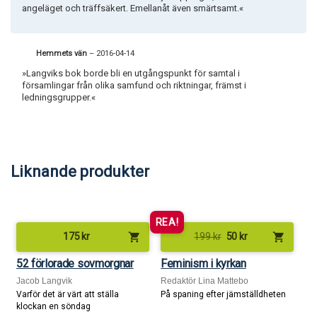
angeläget och träffsäkert. Emellanåt även smärtsamt.«
Hemmets vän
–
2016-04-14
»Langviks bok borde bli en utgångspunkt för samtal i
församlingar från olika samfund och riktningar, främst i
ledningsgrupper.«
Liknande produkter
REA!
shopping_cart
shopping_cart
175
kr
199
kr
50
kr
52 förlorade sovmorgnar
Feminism i kyrkan
Jacob Langvik
Redaktör Lina Mattebo
Varför det är värt att ställa
På spaning efter jämställdheten
klockan en söndag