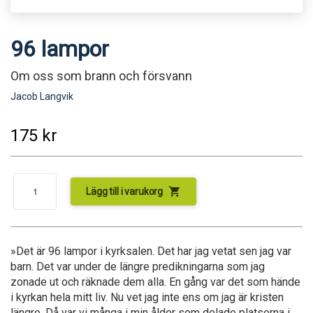
96 lampor
Om oss som brann och försvann
Jacob Langvik
175
kr
shopping_cart
Lägg till i varukorg
»Det är 96 lampor i kyrksalen. Det har jag vetat sen jag var
barn. Det var under de längre predikningarna som jag
zonade ut och räknade dem alla. En gång var det som hände
i kyrkan hela mitt liv. Nu vet jag inte ens om jag är kristen
längre. Då var vi många i min ålder som delade platserna i