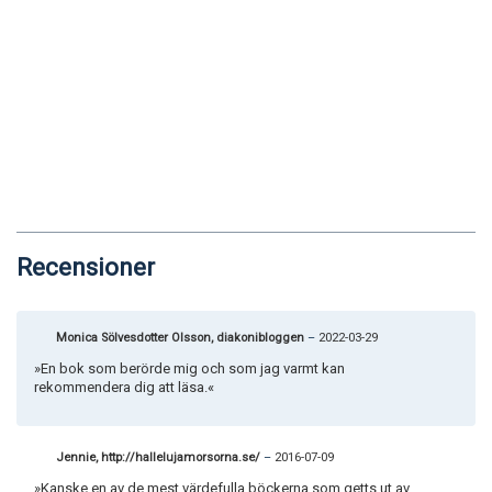
Recensioner
Monica Sölvesdotter Olsson, diakonibloggen
–
2022-03-29
»En bok som berörde mig och som jag varmt kan
rekommendera dig att läsa.«
Jennie, http://hallelujamorsorna.se/
–
2016-07-09
»Kanske en av de mest värdefulla böckerna som getts ut av