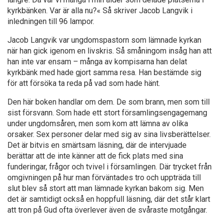
kyrkbänken. Var är alla nu?« Så skriver Jacob Langvik i
inledningen till 96 lampor.
Jacob Langvik var ungdomspastorn som lämnade kyrkan
när han gick igenom en livskris. Så småningom insåg han att
han inte var ensam – många av kompisarna han delat
kyrkbänk med hade gjort samma resa. Han bestämde sig
för att försöka ta reda på vad som hade hänt.
Den här boken handlar om dem. De som brann, men som till
sist försvann. Som hade ett stort församlingsengagemang
under ungdomsåren, men som kom att lämna av olika
orsaker. Sex personer delar med sig av sina livsberättelser.
Det är bitvis en smärtsam läsning, där de intervjuade
berättar att de inte känner att de fick plats med sina
funderingar, frågor och tvivel i församlingen. Där trycket från
omgivningen på hur man förväntades tro och uppträda till
slut blev så stort att man lämnade kyrkan bakom sig. Men
det är samtidigt också en hoppfull läsning, där det står klart
att tron på Gud ofta överlever även de svåraste motgångar.