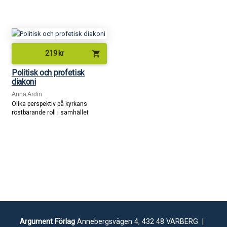
shopping_cart
219
kr
Politisk och profetisk
diakoni
Anna Ardin
Olika perspektiv på kyrkans
röstbärande roll i samhället
Argument Förlag
Annebergsvägen 4, 432 48 VARBERG |