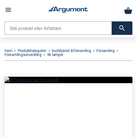
menu
search
Hem
Produktkategorier
Gudstjänst & församling
Församling
keyboard_arrow_right
keyboard_arrow_right
keyboard_arrow_right
keyboard_arrow_right
Församlingsutveckling
96 lampor
keyboard_arrow_right