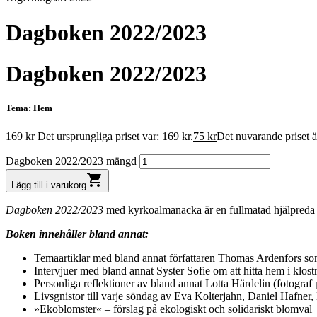
Dagboken 2022/2023
Dagboken 2022/2023
Tema: Hem
169
kr
Det ursprungliga priset var: 169 kr.
75
kr
Det nuvarande priset är
Dagboken 2022/2023 mängd
shopping_cart
Lägg till i varukorg
Dagboken 2022/2023
med kyrkoalmanacka är en fullmatad hjälpreda
Boken innehåller bland annat:
Temaartiklar med bland annat författaren Thomas Ardenfors so
Intervjuer med bland annat Syster Sofie om att hitta hem i klo
Personliga reflektioner av bland annat Lotta Härdelin (fotogr
Livsgnistor till varje söndag av Eva Kolterjahn, Daniel Hafner,
»Ekoblomster« – förslag på ekologiskt och solidariskt blomval