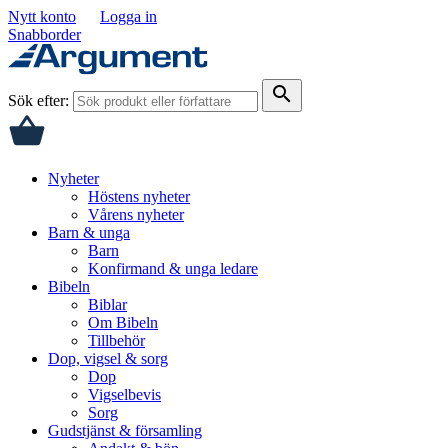
Nytt konto
Logga in
Snabborder
search
Sök efter:
Nyheter
Höstens nyheter
Vårens nyheter
Barn & unga
Barn
Konfirmand & unga ledare
Bibeln
Biblar
Om Bibeln
Tillbehör
Dop, vigsel & sorg
Dop
Vigselbevis
Sorg
Gudstjänst & församling