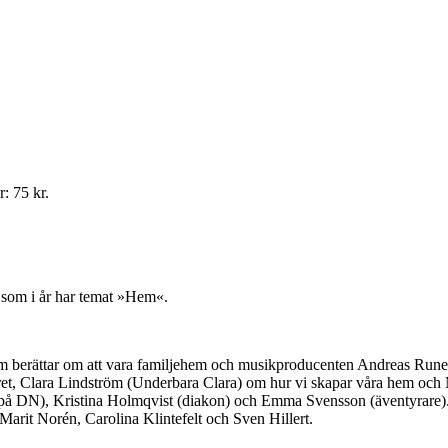
: 75 kr.
 som i år har temat »Hem«.
m berättar om att vara familjehem och musikproducenten Andreas Rune
stret, Clara Lindström (Underbara Clara) om hur vi skapar våra hem och 
af på DN), Kristina Holmqvist (diakon) och Emma Svensson (äventyrare)
 Marit Norén, Carolina Klintefelt och Sven Hillert.