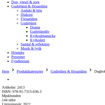
Dop, vigsel & sorg
Gudstjänst & församling
Andakt & bön
Diakoni
Församling
Gudstjänst
Drama
Gudstjänstliv
Kyrkoalmanacka
Kyrkoåret
Samtal & reflektion
Musik & lyrik
Högtider
Presenter
Fyndhörnan
keyboard_arrow_right
keyboard_arrow_right
keyboard_arrow_right
Hem
Produktkategorier
Gudstjänst & församling
Dagbok
Artikelnr: 2413
ISBN: 978-91-7315-636-3
Mjukbunden
144 sidor
Utgivningsår: 2022