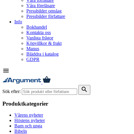
Våra författare
Våra föreläsare
Pressbilder omslag
Pressbilder författare
Info
Bokhandel
Kontakta oss
Vanliga frågor
Köpvillkor & frakt
Manus
Bläddra i katalog
GDPR
menu
search
Sök efter:
Produktkategorier
Vårens nyheter
Höstens nyheter
Barn och unga
Bibeln