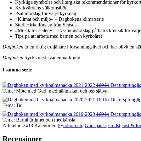
Kyrkliga symboler och liturgiska rekommendationer för kyrko
Kyrkvärdens välkomstbön
Psalmförslag för varje kyrkdag
»Klimat och miljö« – Dagbokens klimatserie
Studiecirkelförslag från Sensus
»Musik för själen« – Lyssningsförslag på barockmusik för varj
Tips på att arbeta med barnen och kyrkoåret
Dagboken
är en riktig trotjänare i församlingslivet och har blivit en 
Dagboken
trycks med svanenmärkning.
I samma serie
169
kr
Det ursprunglig
Tema: Möte med Gud, medmänniskan och oss själva
169
kr
Det ursprunglig
Tema: Tid
169
kr
Det ursprunglig
Tema: Barmhärtighet och medkänsla
Artikelnr:
2413
Kategorier:
Fyndhörnan
,
Gudstjänst
,
Gudstjänst & fö
Recensioner