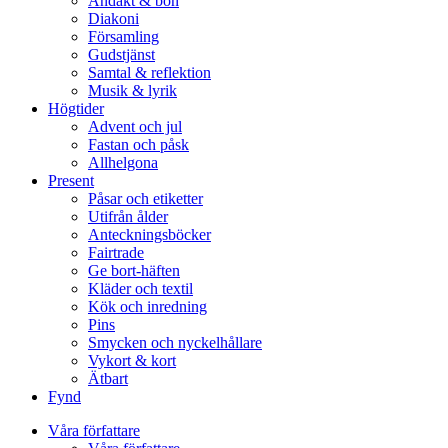
Andakt & bön
Diakoni
Församling
Gudstjänst
Samtal & reflektion
Musik & lyrik
Högtider
Advent och jul
Fastan och påsk
Allhelgona
Present
Påsar och etiketter
Utifrån ålder
Anteckningsböcker
Fairtrade
Ge bort-häften
Kläder och textil
Kök och inredning
Pins
Smycken och nyckelhållare
Vykort & kort
Ätbart
Fynd
Våra författare