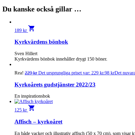
Du kanske också gillar …
shopping_cart
189
kr
Kyrkvärdens bönbok
Sven Hillert
Kyrkvärdens bönbok innehåller drygt 150 böner.
Rea!
229
kr
Det ursprungliga priset var: 229 kr.
98
kr
Det nuvaran
Kyrkoårets gudstjänster 2022/23
En inspirationsbok
shopping_cart
125
kr
Affisch – kyrkoåret
En både vacker och illustrativ affisch (50 x 70 cm), som visar k