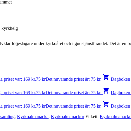
rummet
e kyrkhelg
självklar följeslagare under kyrkoåret och i gudstjänstfirandet. Det är en
shopping_cart
a priset var: 169 kr.
75
kr
Det nuvarande priset är: 75 kr.
Dagboken 
shopping_cart
a priset var: 169 kr.
75
kr
Det nuvarande priset är: 75 kr.
Dagboken 
shopping_cart
a priset var: 169 kr.
75
kr
Det nuvarande priset är: 75 kr.
Dagboken 
rsamling
,
Kyrkoalmanacka
,
Kyrkoalmanackor
Etikett:
Kyrkoalmanacko