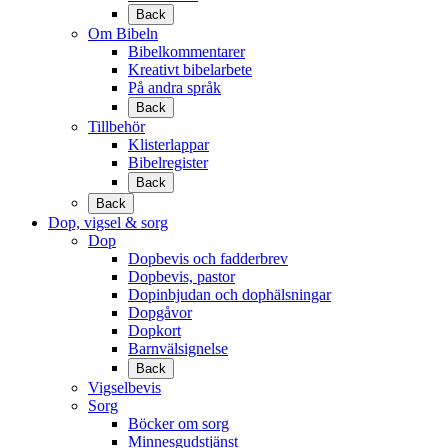
Back
Om Bibeln
Bibelkommentarer
Kreativt bibelarbete
På andra språk
Back
Tillbehör
Klisterlappar
Bibelregister
Back
Back
Dop, vigsel & sorg
Dop
Dopbevis och fadderbrev
Dopbevis, pastor
Dopinbjudan och dophälsningar
Dopgåvor
Dopkort
Barnvälsignelse
Back
Vigselbevis
Sorg
Böcker om sorg
Minnesgudstjänst