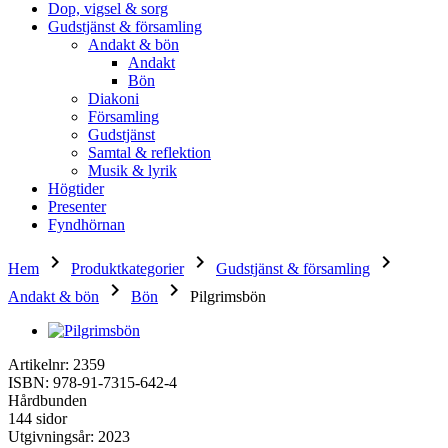
Dop, vigsel & sorg
Gudstjänst & församling
Andakt & bön
Andakt
Bön
Diakoni
Församling
Gudstjänst
Samtal & reflektion
Musik & lyrik
Högtider
Presenter
Fyndhörnan
keyboard_arrow_right
keyboard_arrow_right
keyboard_arrow_right
Hem
Produktkategorier
Gudstjänst & församling
keyboard_arrow_right
keyboard_arrow_right
Andakt & bön
Bön
Pilgrimsbön
Artikelnr: 2359
ISBN: 978-91-7315-642-4
Hårdbunden
144 sidor
Utgivningsår: 2023