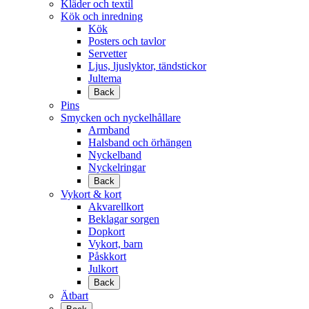
Kläder och textil
Kök och inredning
Kök
Posters och tavlor
Servetter
Ljus, ljuslyktor, tändstickor
Jultema
Back
Pins
Smycken och nyckelhållare
Armband
Halsband och örhängen
Nyckelband
Nyckelringar
Back
Vykort & kort
Akvarellkort
Beklagar sorgen
Dopkort
Vykort, barn
Påskkort
Julkort
Back
Ätbart