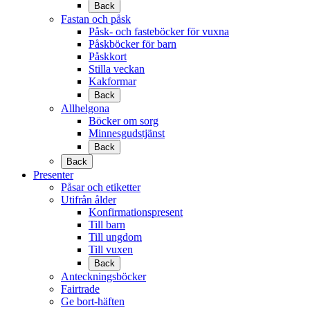
Back
Fastan och påsk
Påsk- och fasteböcker för vuxna
Påskböcker för barn
Påskkort
Stilla veckan
Kakformar
Back
Allhelgona
Böcker om sorg
Minnesgudstjänst
Back
Back
Presenter
Påsar och etiketter
Utifrån ålder
Konfirmationspresent
Till barn
Till ungdom
Till vuxen
Back
Anteckningsböcker
Fairtrade
Ge bort-häften