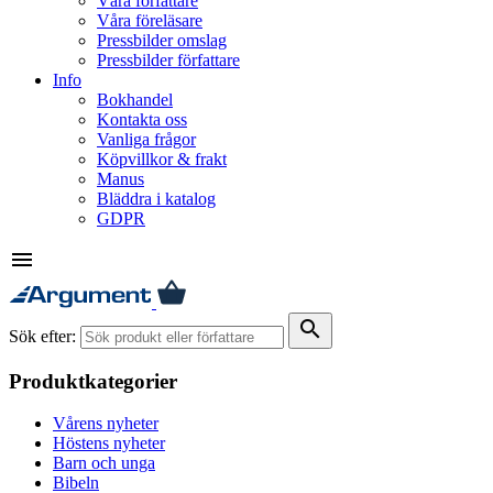
Våra författare
Våra föreläsare
Pressbilder omslag
Pressbilder författare
Info
Bokhandel
Kontakta oss
Vanliga frågor
Köpvillkor & frakt
Manus
Bläddra i katalog
GDPR
menu
search
Sök efter:
Produktkategorier
Vårens nyheter
Höstens nyheter
Barn och unga
Bibeln