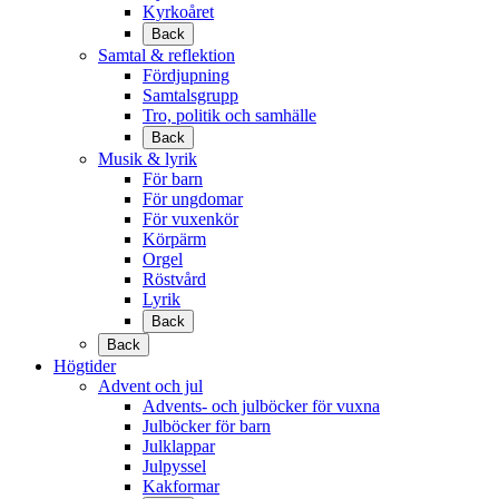
Kyrkoåret
Back
Samtal & reflektion
Fördjupning
Samtalsgrupp
Tro, politik och samhälle
Back
Musik & lyrik
För barn
För ungdomar
För vuxenkör
Körpärm
Orgel
Röstvård
Lyrik
Back
Back
Högtider
Advent och jul
Advents- och julböcker för vuxna
Julböcker för barn
Julklappar
Julpyssel
Kakformar