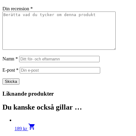
Din recension
*
Namn
*
E-post
*
Liknande produkter
Du kanske också gillar …
shopping_cart
189
kr