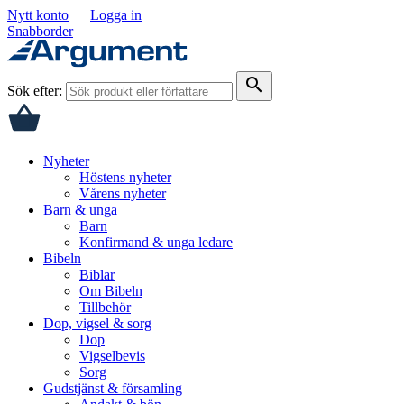
Nytt konto
Logga in
Snabborder
search
Sök efter:
Nyheter
Höstens nyheter
Vårens nyheter
Barn & unga
Barn
Konfirmand & unga ledare
Bibeln
Biblar
Om Bibeln
Tillbehör
Dop, vigsel & sorg
Dop
Vigselbevis
Sorg
Gudstjänst & församling