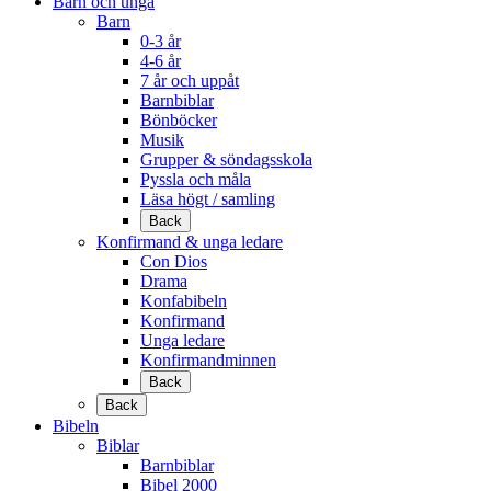
Barn och unga
Barn
0-3 år
4-6 år
7 år och uppåt
Barnbiblar
Bönböcker
Musik
Grupper & söndagsskola
Pyssla och måla
Läsa högt / samling
Back
Konfirmand & unga ledare
Con Dios
Drama
Konfabibeln
Konfirmand
Unga ledare
Konfirmandminnen
Back
Back
Bibeln
Biblar
Barnbiblar
Bibel 2000