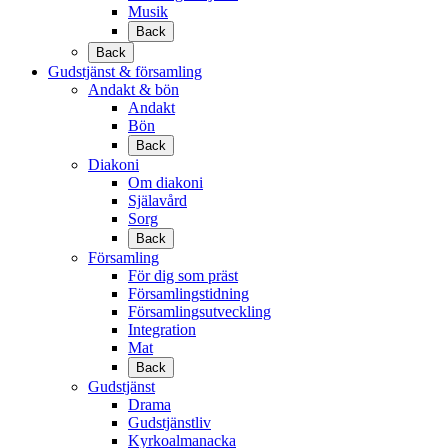
Musik
Back
Back
Gudstjänst & församling
Andakt & bön
Andakt
Bön
Back
Diakoni
Om diakoni
Själavård
Sorg
Back
Församling
För dig som präst
Församlingstidning
Församlingsutveckling
Integration
Mat
Back
Gudstjänst
Drama
Gudstjänstliv
Kyrkoalmanacka