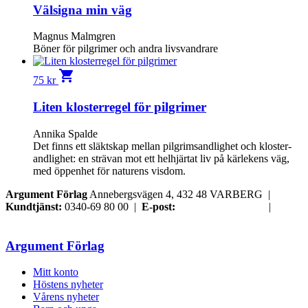
Välsigna min väg
Magnus Malmgren
Böner för pilgrimer och andra livsvandrare
shopping_cart
75
kr
Liten klosterregel för pilgrimer
Annika Spalde
Det finns ett släktskap mellan pilgrimsandlighet och kloster­
andlighet: en strävan mot ett helhjärtat liv på kärlekens väg,
med öppenhet för naturens visdom.
Argument Förlag
Annebergsvägen 4, 432 48 VARBERG |
Kundtjänst:
0340-69 80 00 |
E-post:
order@argument.se
|
Samtyckesval
Argument Förlag
Mitt konto
Höstens nyheter
Vårens nyheter