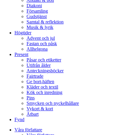
Andakt & bön
Diakoni
Församling
Gudstjänst
Samtal & reflektion
Musik & lyrik
Högtider
Advent och jul
Fastan och påsk
Allhelgona
Present
Påsar och etiketter
Utifrån ålder
Anteckningsböcker
Fairtrade
Ge bort-häften
Kläder och textil
Kök och inredning
Pins
Smycken och nyckelhållare
Vykort & kort
Ätbart
Fynd
Våra författare