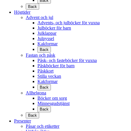
Back
Back
Högtider
Advent och jul
Advents- och julböcker för vuxna
Julböcker för barn
Julklappar
Julpyssel
Kakformar
Back
Fastan och påsk
Påsk- och fasteböcker för vuxna
Påskböcker för barn
Påskkort
Stilla veckan
Kakformar
Back
Allhelgona
Böcker om sorg
Minnesgudstjänst
Back
Back
Presenter
Påsar och etiketter