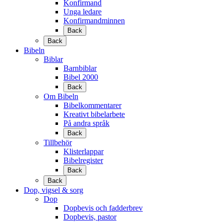
Konfirmand
Unga ledare
Konfirmandminnen
Back
Back
Bibeln
Biblar
Barnbiblar
Bibel 2000
Back
Om Bibeln
Bibelkommentarer
Kreativt bibelarbete
På andra språk
Back
Tillbehör
Klisterlappar
Bibelregister
Back
Back
Dop, vigsel & sorg
Dop
Dopbevis och fadderbrev
Dopbevis, pastor