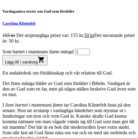
Vardagsnära texter om Gud som förälder
Carolina Klintefelt
155
kr
Det ursprungliga priset var: 155 kr.
50
kr
Det nuvarande priset
är: 50 kr.
Som barnet i mammans famn mängd
shopping_cart
Lägg till i varukorg
En andaktsbok om föräldraskap och vår relation till Gud.
Det finns många bilder av Gud som förälder i Bibeln. Vanligast är
den av Gud som en far, men på några ställen beskrivs Gud även som
en mor.
I
Som barnet i mammans famn
tar Carolina Klintefelt fasta på den
senare. Hon tar avstamp i vardagliga händelser som mynnar ut i
funderingar om tron och vem Gud är. Kanske skulle Gud kunna
komma närmare om man vågade vända sig till Gud som man gör till
sin mamma? Det här är en bok där modersrollen lyser extra starkt.
Som slår fast att Gud finns nära oss var och en med sin oerhörda och