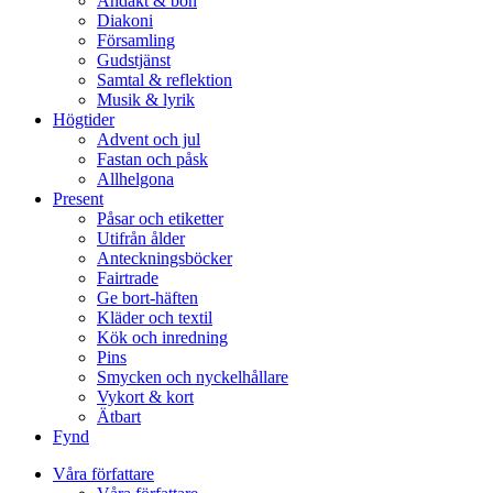
Andakt & bön
Diakoni
Församling
Gudstjänst
Samtal & reflektion
Musik & lyrik
Högtider
Advent och jul
Fastan och påsk
Allhelgona
Present
Påsar och etiketter
Utifrån ålder
Anteckningsböcker
Fairtrade
Ge bort-häften
Kläder och textil
Kök och inredning
Pins
Smycken och nyckelhållare
Vykort & kort
Ätbart
Fynd
Våra författare