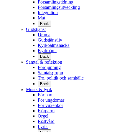
Församlingstidning
Församlingsutveckling
Integration
Mat
Back
Gudstjänst
Drama
Gudstjänstliv
Kyrkoalmanacka
Kyrkoåret
Back
Samtal & reflektion
Fördjupning
Samtalsgrupp
Tro, politik och samhälle
Back
Musik & lyrik
För barn
För ungdomar
För vuxenkör
Körpärm
Orgel
Röstvård
Lyrik