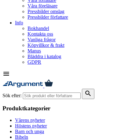
Våra författare
Våra föreläsare
Pressbilder omslag
Pressbilder författare
Info
Bokhandel
Kontakta oss
Vanliga frågor
Köpvillkor & frakt
Manus
Bläddra i katalog
GDPR
menu
search
Sök efter:
Produktkategorier
Vårens nyheter
Höstens nyheter
Barn och unga
Bibeln