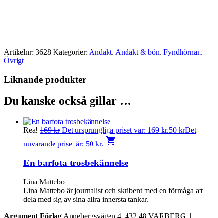
Artikelnr:
3628
Kategorier:
Andakt
,
Andakt & bön
,
Fyndhörnan
,
Övrigt
Liknande produkter
Du kanske också gillar …
Rea!
169
kr
Det ursprungliga priset var: 169 kr.
50
kr
Det
shopping_cart
nuvarande priset är: 50 kr.
En barfota trosbekännelse
Lina Mattebo
Lina Mattebo är journalist och skribent med en förmåga att
dela med sig av sina allra innersta tankar.
Argument Förlag
Annebergsvägen 4, 432 48 VARBERG |