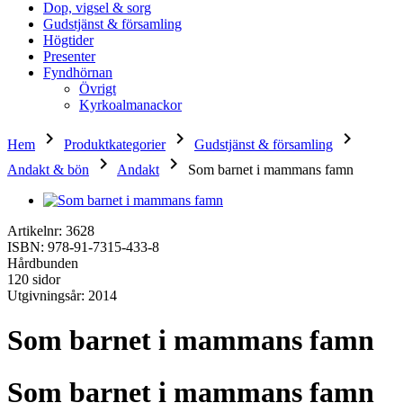
Dop, vigsel & sorg
Gudstjänst & församling
Högtider
Presenter
Fyndhörnan
Övrigt
Kyrkoalmanackor
keyboard_arrow_right
keyboard_arrow_right
keyboard_arrow_right
Hem
Produktkategorier
Gudstjänst & församling
keyboard_arrow_right
keyboard_arrow_right
Andakt & bön
Andakt
Som barnet i mammans famn
Artikelnr: 3628
ISBN: 978-91-7315-433-8
Hårdbunden
120 sidor
Utgivningsår: 2014
Som barnet i mammans famn
Som barnet i mammans famn