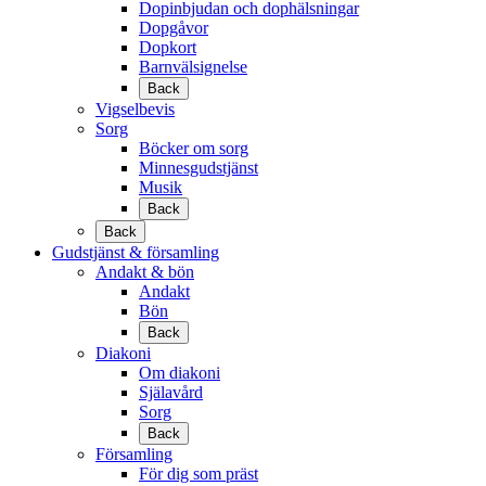
Dopinbjudan och dophälsningar
Dopgåvor
Dopkort
Barnvälsignelse
Back
Vigselbevis
Sorg
Böcker om sorg
Minnesgudstjänst
Musik
Back
Back
Gudstjänst & församling
Andakt & bön
Andakt
Bön
Back
Diakoni
Om diakoni
Själavård
Sorg
Back
Församling
För dig som präst