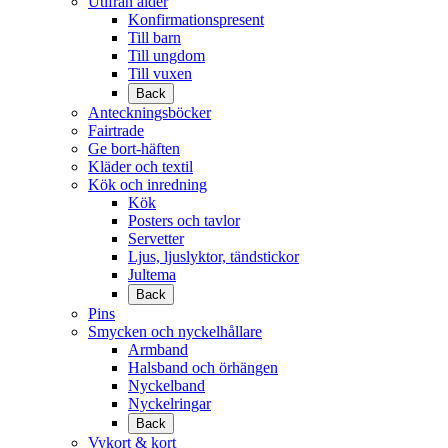
Utifrån ålder
Konfirmationspresent
Till barn
Till ungdom
Till vuxen
Back
Anteckningsböcker
Fairtrade
Ge bort-häften
Kläder och textil
Kök och inredning
Kök
Posters och tavlor
Servetter
Ljus, ljuslyktor, tändstickor
Jultema
Back
Pins
Smycken och nyckelhållare
Armband
Halsband och örhängen
Nyckelband
Nyckelringar
Back
Vykort & kort