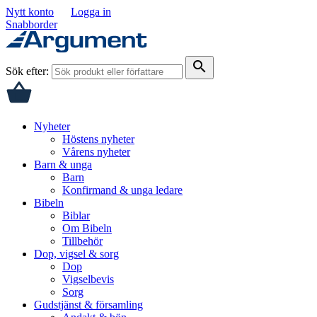
Nytt konto
Logga in
Snabborder
search
Sök efter:
Nyheter
Höstens nyheter
Vårens nyheter
Barn & unga
Barn
Konfirmand & unga ledare
Bibeln
Biblar
Om Bibeln
Tillbehör
Dop, vigsel & sorg
Dop
Vigselbevis
Sorg
Gudstjänst & församling