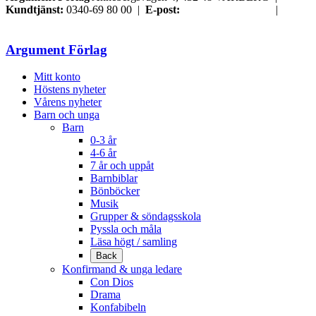
Kundtjänst:
0340-69 80 00 |
E-post:
order@argument.se
|
Samtyckesval
Argument Förlag
Mitt konto
Höstens nyheter
Vårens nyheter
Barn och unga
Barn
0-3 år
4-6 år
7 år och uppåt
Barnbiblar
Bönböcker
Musik
Grupper & söndagsskola
Pyssla och måla
Läsa högt / samling
Back
Konfirmand & unga ledare
Con Dios
Drama
Konfabibeln