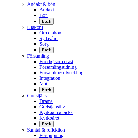
Andakt & bön
Andakt
Bön
Back
Diakoni
Om diakoni
Själavård
Sorg
Back
Församling
För dig som präst
Församlingstidning
Församlingsutveckling
Integration
Mat
Back
Gudstjänst
Drama
Gudstjänstliv
Kyrkoalmanacka
Kyrkoåret
Back
Samtal & reflektion
Fördjupning