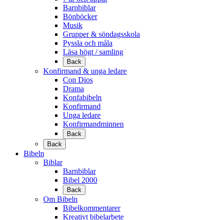
Barnbiblar
Bönböcker
Musik
Grupper & söndagsskola
Pyssla och måla
Läsa högt / samling
Back
Konfirmand & unga ledare
Con Dios
Drama
Konfabibeln
Konfirmand
Unga ledare
Konfirmandminnen
Back
Back
Bibeln
Biblar
Barnbiblar
Bibel 2000
Back
Om Bibeln
Bibelkommentarer
Kreativt bibelarbete