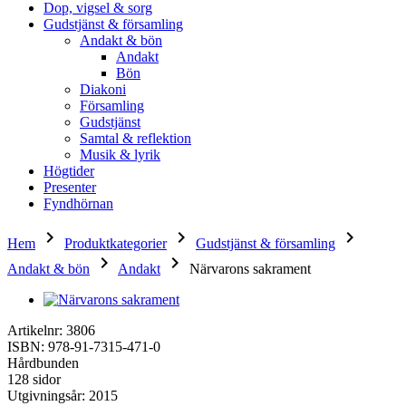
Dop, vigsel & sorg
Gudstjänst & församling
Andakt & bön
Andakt
Bön
Diakoni
Församling
Gudstjänst
Samtal & reflektion
Musik & lyrik
Högtider
Presenter
Fyndhörnan
keyboard_arrow_right
keyboard_arrow_right
keyboard_arrow_right
Hem
Produktkategorier
Gudstjänst & församling
keyboard_arrow_right
keyboard_arrow_right
Andakt & bön
Andakt
Närvarons sakrament
Artikelnr: 3806
ISBN: 978-91-7315-471-0
Hårdbunden
128 sidor
Utgivningsår: 2015