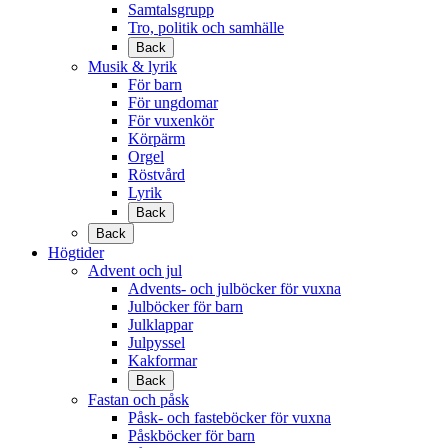
Samtalsgrupp
Tro, politik och samhälle
Back
Musik & lyrik
För barn
För ungdomar
För vuxenkör
Körpärm
Orgel
Röstvård
Lyrik
Back
Back
Högtider
Advent och jul
Advents- och julböcker för vuxna
Julböcker för barn
Julklappar
Julpyssel
Kakformar
Back
Fastan och påsk
Påsk- och fasteböcker för vuxna
Påskböcker för barn