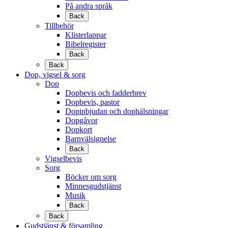
På andra språk
Back
Tillbehör
Klisterlappar
Bibelregister
Back
Back
Dop, vigsel & sorg
Dop
Dopbevis och fadderbrev
Dopbevis, pastor
Dopinbjudan och dophälsningar
Dopgåvor
Dopkort
Barnvälsignelse
Back
Vigselbevis
Sorg
Böcker om sorg
Minnesgudstjänst
Musik
Back
Back
Gudstjänst & församling