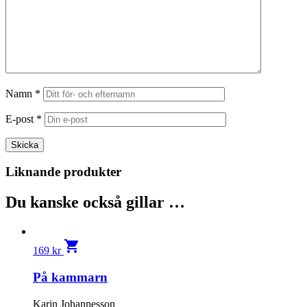
Namn
*
E-post
*
Liknande produkter
Du kanske också gillar …
shopping_cart
169
kr
På kammarn
Karin Johannesson