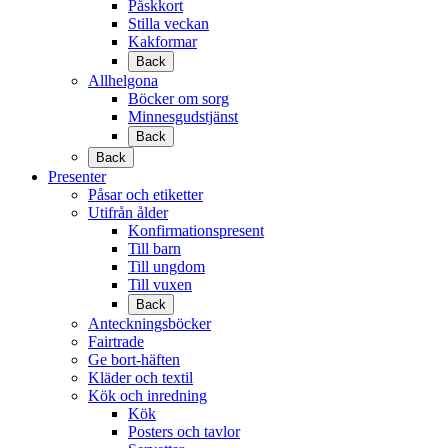
Påskkort
Stilla veckan
Kakformar
Back
Allhelgona
Böcker om sorg
Minnesgudstjänst
Back
Back
Presenter
Påsar och etiketter
Utifrån ålder
Konfirmationspresent
Till barn
Till ungdom
Till vuxen
Back
Anteckningsböcker
Fairtrade
Ge bort-häften
Kläder och textil
Kök och inredning
Kök
Posters och tavlor