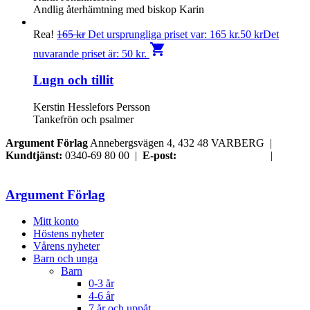
Andlig återhämtning med biskop Karin
Rea!
165
kr
Det ursprungliga priset var: 165 kr.
50
kr
Det
shopping_cart
nuvarande priset är: 50 kr.
Lugn och tillit
Kerstin Hesslefors Persson
Tankefrön och psalmer
Argument Förlag
Annebergsvägen 4, 432 48 VARBERG |
Kundtjänst:
0340-69 80 00 |
E-post:
order@argument.se
|
Samtyckesval
Argument Förlag
Mitt konto
Höstens nyheter
Vårens nyheter
Barn och unga
Barn
0-3 år
4-6 år
7 år och uppåt