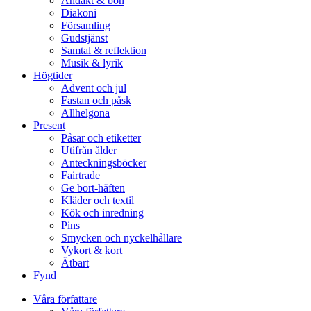
Andakt & bön
Diakoni
Församling
Gudstjänst
Samtal & reflektion
Musik & lyrik
Högtider
Advent och jul
Fastan och påsk
Allhelgona
Present
Påsar och etiketter
Utifrån ålder
Anteckningsböcker
Fairtrade
Ge bort-häften
Kläder och textil
Kök och inredning
Pins
Smycken och nyckelhållare
Vykort & kort
Ätbart
Fynd
Våra författare