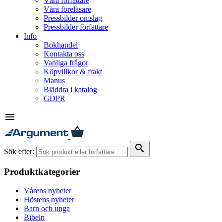
Våra författare
Våra föreläsare
Pressbilder omslag
Pressbilder författare
Info
Bokhandel
Kontakta oss
Vanliga frågor
Köpvillkor & frakt
Manus
Bläddra i katalog
GDPR
menu
search
Sök efter:
Produktkategorier
Vårens nyheter
Höstens nyheter
Barn och unga
Bibeln