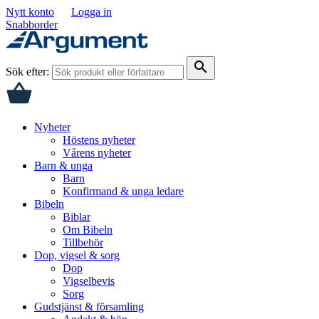
Nytt konto
Logga in
Snabborder
search
Sök efter:
Nyheter
Höstens nyheter
Vårens nyheter
Barn & unga
Barn
Konfirmand & unga ledare
Bibeln
Biblar
Om Bibeln
Tillbehör
Dop, vigsel & sorg
Dop
Vigselbevis
Sorg
Gudstjänst & församling