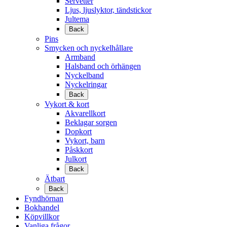
Servetter
Ljus, ljuslyktor, tändstickor
Jultema
Back
Pins
Smycken och nyckelhållare
Armband
Halsband och örhängen
Nyckelband
Nyckelringar
Back
Vykort & kort
Akvarellkort
Beklagar sorgen
Dopkort
Vykort, barn
Påskkort
Julkort
Back
Ätbart
Back
Fyndhörnan
Bokhandel
Köpvillkor
Vanliga frågor