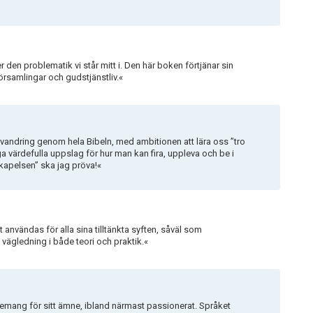
8
r den problematik vi står mitt i. Den här boken förtjänar sin
örsamlingar och gudstjänstliv.«
ig vandring genom hela Bibeln, med ambitionen att lära oss ”tro
a värdefulla uppslag för hur man kan fira, uppleva och be i
kapelsen” ska jag pröva!«
användas för alla sina tilltänkta syften, såväl som
ägledning i både teori och praktik.«
agemang för sitt ämne, ibland närmast passionerat. Språket