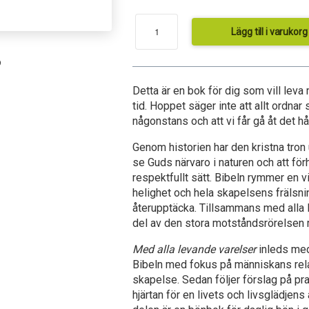
Lägg till i varukorg
9
Detta är en bok för dig som vill leva
tid. Hoppet säger inte att allt ordnar 
någonstans och att vi får gå åt det hål
Genom historien har den kristna tron
se Guds närvaro i naturen och att förhå
respektfullt sätt. Bibeln rymmer en v
helighet och hela skapelsens frälsni
återupptäcka. Tillsammans med alla l
del av den stora motståndsrörelsen 
Med alla levande varelser
inleds med
Bibeln med fokus på människans relat
skapelse. Sedan följer förslag på pr
hjärtan för en livets och livsglädjen