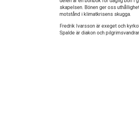
delen är en bönbok för daglig bön 
skapelsen. Bönen ger oss uthållighet
motstånd i klimatkrisens skugga.
Fredrik Ivarsson är exeget och kyrko
Spalde är diakon och pilgrimsvandrare