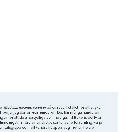
ser
Med alla levande varelser
på en resa. I stället för att stryka
a till börjar jag därför vika hundöron. Det blir många hundöron.
a igen för att de är så tydliga och modiga. […] Bokens del IV är
inns inget mindre än en skattkista för varje församling, varje
 samtalsgrupp som vill vandra hoppets väg mot en helare