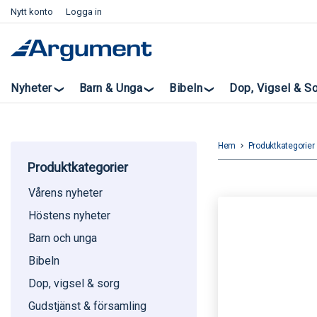
Nytt konto
Logga in
Nyheter
Barn & Unga
Bibeln
Dop, Vigsel & S
Hem
Produktkategorier
keyboard_arrow_right
k
Produktkategorier
Vårens nyheter
Höstens nyheter
Barn och unga
Bibeln
Dop, vigsel & sorg
Gudstjänst & församling