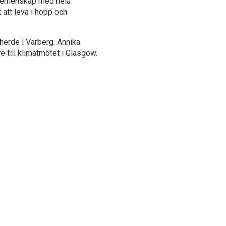
i gemenskap med hela
 att leva i hopp och
herde i Varberg. Annika
 till klimatmötet i Glasgow.