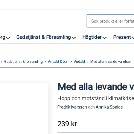
org
Gudstjänst & Församling
Högtider
Present
Gudstjänst & församling
Andakt & bön
Andakt
Med alla levande varelser
eyboard_arrow_right
keyboard_arrow_right
keyboard_arrow_right
keyboard_arrow_right
Med alla levande v
Hopp och motstånd i klimatkris
Fredrik Ivarsson
och
Annika Spalde
239
kr