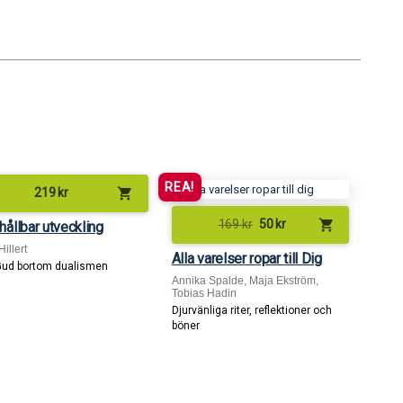
REA!
shopping_cart
219
kr
shopping_cart
169
kr
50
kr
 hållbar utveckling
illert
Alla varelser ropar till Dig
ud bortom dualismen
Annika Spalde, Maja Ekström,
Tobias Hadin
Djurvänliga riter, reflektioner och
böner