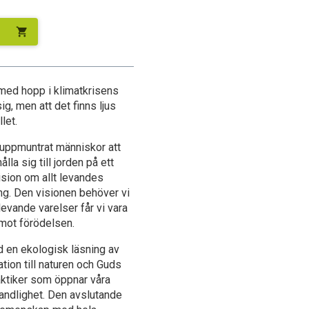
shopping_cart
 med hopp i klimatkrisens
sig, men att det finns ljus
let.
 uppmuntrat människor att
lla sig till jorden på ett
ision om allt levandes
ng. Den visionen behöver vi
evande varelser får vi vara
mot förödelsen.
 en ekologisk läsning av
ion till naturen och Guds
aktiker som öppnar våra
s andlighet. Den avslutande