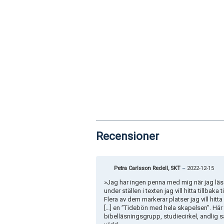
Recensioner
Petra Carlsson Redell, SKT
–
2022-12-15
»Jag har ingen penna med mig när jag lä
under ställen i texten jag vill hitta tillbak
Flera av dem markerar platser jag vill hitt
[…] en ”Tidebön med hela skapelsen”. Här f
bibelläsningsgrupp, studiecirkel, andlig