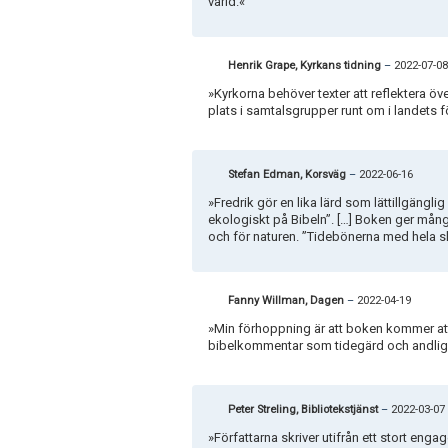
värld.«
Henrik Grape, Kyrkans tidning
–
2022-07-0
»Kyrkorna behöver texter att reflektera öve
plats i samtalsgrupper runt om i landets f
Stefan Edman, Korsväg
–
2022-06-16
»Fredrik gör en lika lärd som lättillgängl
ekologiskt på Bibeln”. […] Boken ger mång
och för naturen. ”Tidebönerna med hela s
Fanny Willman, Dagen
–
2022-04-19
»Min förhoppning är att boken kommer att 
bibelkommentar som tidegärd och andlig v
Peter Streling, Bibliotekstjänst
–
2022-03-07
»Författarna skriver utifrån ett stort eng