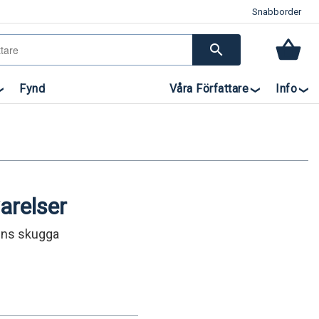
Snabborder
search
Fynd
Våra Författare
Info
arelser
ens skugga