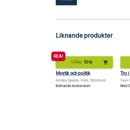
Liknande produkter
REA!
shopping_cart
179
kr
50
kr
Mystik och politik
Tro i
Annika Spalde, Pelle Strindlund
Sven H
Befriande kristendom
Med G