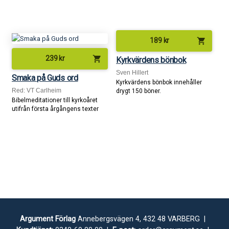
shopping_cart
189
kr
shopping_cart
239
kr
Kyrkvärdens bönbok
Sven Hillert
Smaka på Guds ord
Kyrkvärdens bönbok innehåller
Red: VT Carlheim
drygt 150 böner.
Bibelmeditationer till kyrkoåret
utifrån första årgångens texter
Argument Förlag
Annebergsvägen 4, 432 48 VARBERG |