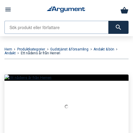
menu
search
Hem
Produktkategorier
Gudstjänst & församling
Andakt & bön
keyboard_arrow_right
keyboard_arrow_right
keyboard_arrow_right
keyboard_arrow_right
Andakt
Ett nådens år från Herren
keyboard_arrow_right