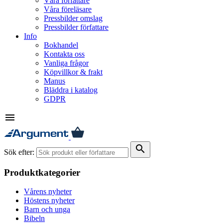
Våra författare
Våra föreläsare
Pressbilder omslag
Pressbilder författare
Info
Bokhandel
Kontakta oss
Vanliga frågor
Köpvillkor & frakt
Manus
Bläddra i katalog
GDPR
menu
search
Sök efter:
Produktkategorier
Vårens nyheter
Höstens nyheter
Barn och unga
Bibeln