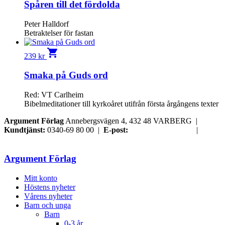
Spåren till det fördolda
Peter Halldorf
Betraktelser för fastan
shopping_cart
239
kr
Smaka på Guds ord
Red: VT Carlheim
Bibelmeditationer till kyrkoåret utifrån första årgångens texter
Argument Förlag
Annebergsvägen 4, 432 48 VARBERG |
Kundtjänst:
0340-69 80 00 |
E-post:
order@argument.se
|
Samtyckesval
Argument Förlag
Mitt konto
Höstens nyheter
Vårens nyheter
Barn och unga
Barn
0-3 år