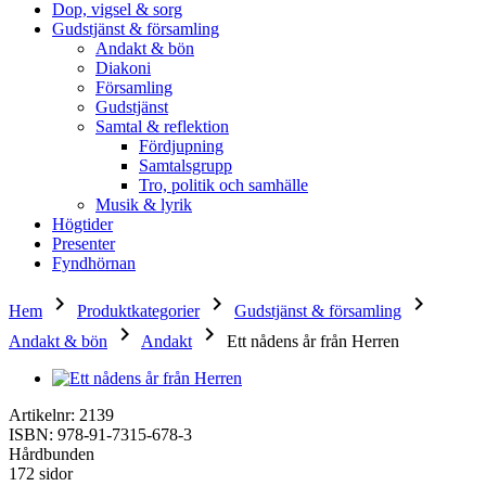
Dop, vigsel & sorg
Gudstjänst & församling
Andakt & bön
Diakoni
Församling
Gudstjänst
Samtal & reflektion
Fördjupning
Samtalsgrupp
Tro, politik och samhälle
Musik & lyrik
Högtider
Presenter
Fyndhörnan
keyboard_arrow_right
keyboard_arrow_right
keyboard_arrow_right
Hem
Produktkategorier
Gudstjänst & församling
keyboard_arrow_right
keyboard_arrow_right
Andakt & bön
Andakt
Ett nådens år från Herren
Artikelnr: 2139
ISBN: 978-91-7315-678-3
Hårdbunden
172 sidor