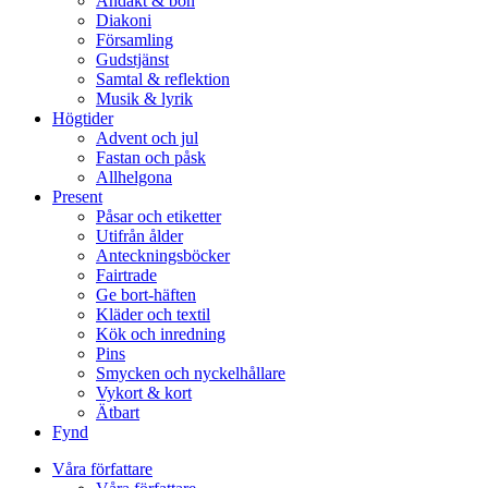
Andakt & bön
Diakoni
Församling
Gudstjänst
Samtal & reflektion
Musik & lyrik
Högtider
Advent och jul
Fastan och påsk
Allhelgona
Present
Påsar och etiketter
Utifrån ålder
Anteckningsböcker
Fairtrade
Ge bort-häften
Kläder och textil
Kök och inredning
Pins
Smycken och nyckelhållare
Vykort & kort
Ätbart
Fynd
Våra författare