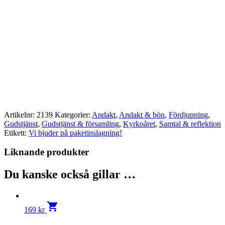
Artikelnr:
2139
Kategorier:
Andakt
,
Andakt & bön
,
Fördjupning
,
Gudstjänst
,
Gudstjänst & församling
,
Kyrkoåret
,
Samtal & reflektion
Etikett:
Vi bjuder på paketinslagning!
Liknande produkter
Du kanske också gillar …
shopping_cart
169
kr