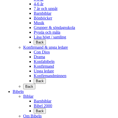
4-6 år
7 år och uppåt
Barnbiblar
Bönböcker
Musik
Grupper & söndagsskola
Pyssla och måla
Läsa högt / samling
Back
Konfirmand & unga ledare
Con Dios
Drama
Konfabibeln
Konfirmand
Unga ledare
Konfirmandminnen
Back
Back
Bibeln
Biblar
Barnbiblar
Bibel 2000
Back
Om Bibeln