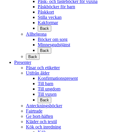
Påsk- och fasteböcker för vuxna
Påskböcker för barn
Påskkort
Stilla veckan
Kakformar
Back
Allhelgona
Böcker om sorg
Minnesgudstjänst
Back
Back
Presenter
Påsar och etiketter
Utifrån ålder
Konfirmationspresent
Till barn
Till ungdom
Till vuxen
Back
Anteckningsböcker
Fairtrade
Ge bort-häften
Kläder och textil
Kök och inredning