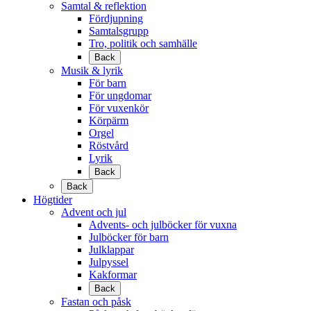
Samtal & reflektion
Fördjupning
Samtalsgrupp
Tro, politik och samhälle
Back
Musik & lyrik
För barn
För ungdomar
För vuxenkör
Körpärm
Orgel
Röstvård
Lyrik
Back
Back
Högtider
Advent och jul
Advents- och julböcker för vuxna
Julböcker för barn
Julklappar
Julpyssel
Kakformar
Back
Fastan och påsk