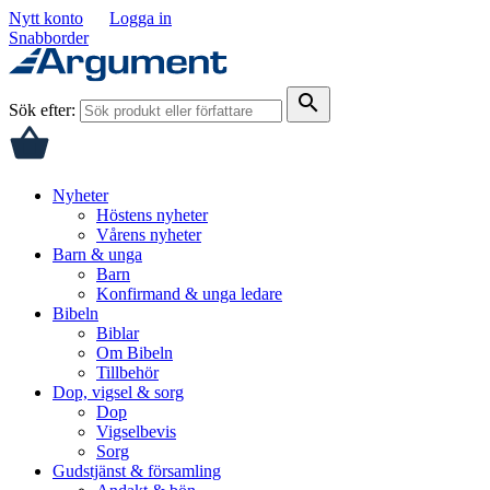
Nytt konto
Logga in
Snabborder
search
Sök efter:
Nyheter
Höstens nyheter
Vårens nyheter
Barn & unga
Barn
Konfirmand & unga ledare
Bibeln
Biblar
Om Bibeln
Tillbehör
Dop, vigsel & sorg
Dop
Vigselbevis
Sorg
Gudstjänst & församling