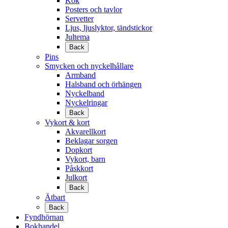
Kök
Posters och tavlor
Servetter
Ljus, ljuslyktor, tändstickor
Jultema
Back
Pins
Smycken och nyckelhållare
Armband
Halsband och örhängen
Nyckelband
Nyckelringar
Back
Vykort & kort
Akvarellkort
Beklagar sorgen
Dopkort
Vykort, barn
Påskkort
Julkort
Back
Ätbart
Back
Fyndhörnan
Bokhandel