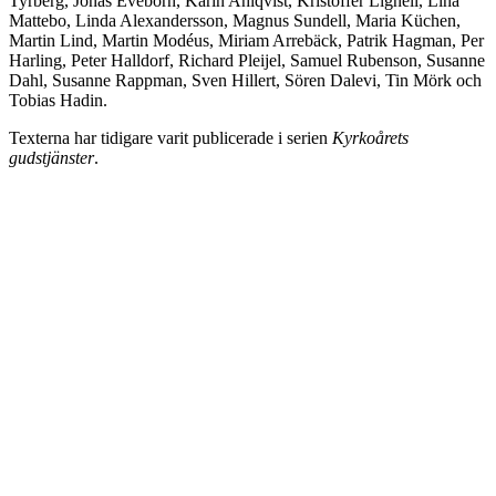
Tyrberg, Jonas Eveborn, Karin Ahlqvist, Kristoffer Lignell, Lina
Mattebo, Linda Alexandersson, Magnus Sundell, Maria Küchen,
Martin Lind, Martin Modéus, Miriam Arrebäck, Patrik Hagman, Per
Harling, Peter Halldorf, Richard Pleijel, Samuel Rubenson, Susanne
Dahl, Susanne Rappman, Sven Hillert, Sören Dalevi, Tin Mörk och
Tobias Hadin.
Texterna har tidigare varit publicerade i serien
Kyrkoårets
gudstjänster
.