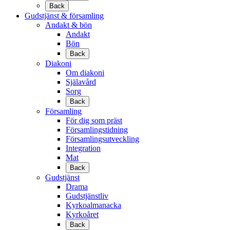
Back
Gudstjänst & församling
Andakt & bön
Andakt
Bön
Back
Diakoni
Om diakoni
Själavård
Sorg
Back
Församling
För dig som präst
Församlingstidning
Församlingsutveckling
Integration
Mat
Back
Gudstjänst
Drama
Gudstjänstliv
Kyrkoalmanacka
Kyrkoåret
Back