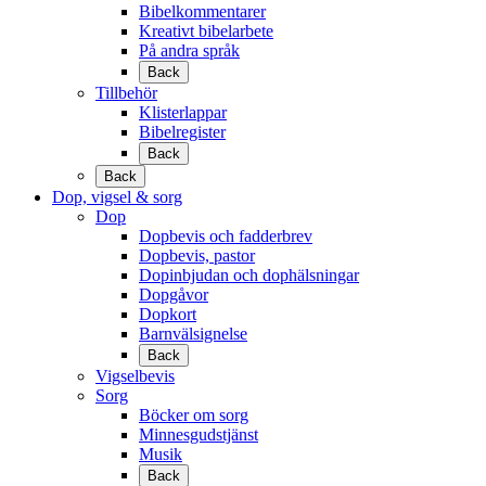
Bibelkommentarer
Kreativt bibelarbete
På andra språk
Back
Tillbehör
Klisterlappar
Bibelregister
Back
Back
Dop, vigsel & sorg
Dop
Dopbevis och fadderbrev
Dopbevis, pastor
Dopinbjudan och dophälsningar
Dopgåvor
Dopkort
Barnvälsignelse
Back
Vigselbevis
Sorg
Böcker om sorg
Minnesgudstjänst
Musik
Back