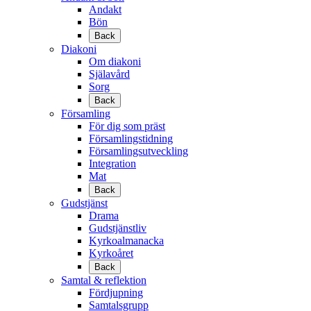
Andakt
Bön
Back
Diakoni
Om diakoni
Själavård
Sorg
Back
Församling
För dig som präst
Församlingstidning
Församlingsutveckling
Integration
Mat
Back
Gudstjänst
Drama
Gudstjänstliv
Kyrkoalmanacka
Kyrkoåret
Back
Samtal & reflektion
Fördjupning
Samtalsgrupp