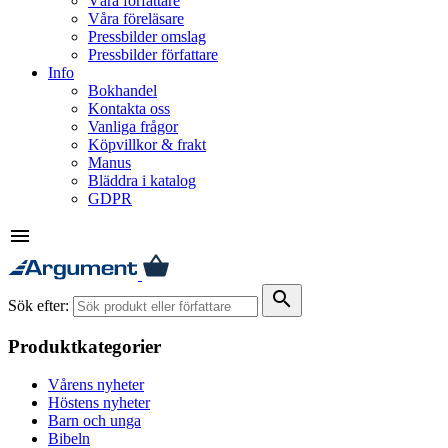
Våra författare
Våra föreläsare
Pressbilder omslag
Pressbilder författare
Info
Bokhandel
Kontakta oss
Vanliga frågor
Köpvillkor & frakt
Manus
Bläddra i katalog
GDPR
menu
search
Sök efter:
Produktkategorier
Vårens nyheter
Höstens nyheter
Barn och unga
Bibeln