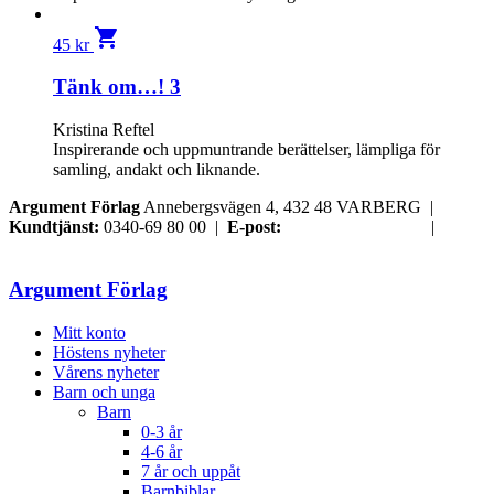
shopping_cart
45
kr
Tänk om…! 3
Kristina Reftel
Inspirerande och uppmuntrande berättelser, lämpliga för
samling, andakt och liknande.
Argument Förlag
Annebergsvägen 4, 432 48 VARBERG |
Kundtjänst:
0340-69 80 00 |
E-post:
order@argument.se
|
Samtyckesval
Argument Förlag
Mitt konto
Höstens nyheter
Vårens nyheter
Barn och unga
Barn
0-3 år
4-6 år
7 år och uppåt
Barnbiblar