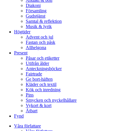
Andakt & bön
Diakoni
Församling
Gudstjänst
Samtal & reflektion
Musik & lyrik
Högtider
Advent och jul
Fastan och påsk
Allhelgona
Present
Påsar och etiketter
Utifrån ålder
Anteckningsböcker
Fairtrade
Ge bort-häften
Kläder och textil
Kök och inredning
Pins
Smycken och nyckelhållare
Vykort & kort
Ätbart
Fynd
Våra författare