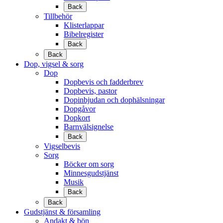
Back
Tillbehör
Klisterlappar
Bibelregister
Back
Back
Dop, vigsel & sorg
Dop
Dopbevis och fadderbrev
Dopbevis, pastor
Dopinbjudan och dophälsningar
Dopgåvor
Dopkort
Barnvälsignelse
Back
Vigselbevis
Sorg
Böcker om sorg
Minnesgudstjänst
Musik
Back
Back
Gudstjänst & församling
Andakt & bön