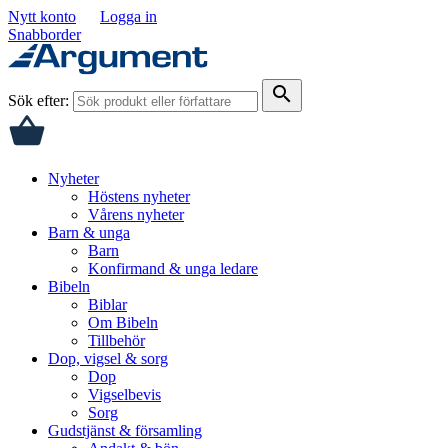
Nytt konto
Logga in
Snabborder
search
Sök efter:
Nyheter
Höstens nyheter
Vårens nyheter
Barn & unga
Barn
Konfirmand & unga ledare
Bibeln
Biblar
Om Bibeln
Tillbehör
Dop, vigsel & sorg
Dop
Vigselbevis
Sorg
Gudstjänst & församling