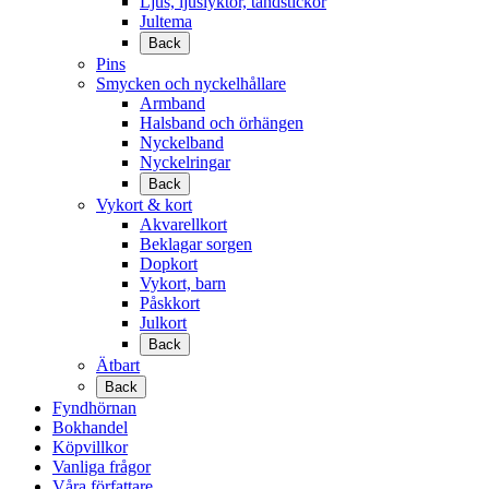
Ljus, ljuslyktor, tändstickor
Jultema
Back
Pins
Smycken och nyckelhållare
Armband
Halsband och örhängen
Nyckelband
Nyckelringar
Back
Vykort & kort
Akvarellkort
Beklagar sorgen
Dopkort
Vykort, barn
Påskkort
Julkort
Back
Ätbart
Back
Fyndhörnan
Bokhandel
Köpvillkor
Vanliga frågor
Våra författare