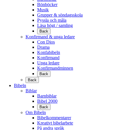
Bönböcker
Musik
Grupper & söndagsskola
Pyssla och måla
Läsa högt / samling
Back
Konfirmand & unga ledare
Con Dios
Drama
Konfabibeln
Konfirmand
Unga ledare
Konfirmandminnen
Back
Back
Bibeln
Biblar
Barnbiblar
Bibel 2000
Back
Om Bibeln
Bibelkommentarer
Kreativt bibelarbete
På andra språk