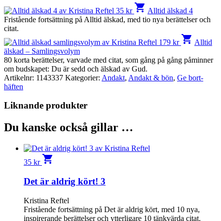
shopping_cart
35
kr
Alltid älskad 4
Fristående fortsättning på Alltid älskad, med tio nya berättelser och
citat.
shopping_cart
179
kr
Alltid
älskad – Samlingsvolym
80 korta berättelser, varvade med citat, som gång på gång påminner
om budskapet: Du är sedd och älskad av Gud.
Artikelnr:
1143337
Kategorier:
Andakt
,
Andakt & bön
,
Ge bort-
häften
Liknande produkter
Du kanske också gillar …
shopping_cart
35
kr
Det är aldrig kört! 3
Kristina Reftel
Fristående fortsättning på Det är aldrig kört, med 10 nya,
inspirerande berättelser och ytterligare 10 tänkvärda citat.