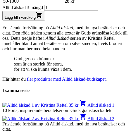
50-1000
28
kr
Alltid älskad 3 mängd
shopping_cart
Lägg till i varukorg
Fristående fortsättning på
Alltid älskad
, med tio nya berättelser och
citat. Den röda tråden genom alla texter är Guds gränslösa kärlek till
oss. Detta tredje häfte i
Alltid älskad
-serien av Kristina Reftel
innehåller bland annat berättelsen om silversmeden, livets broderi
och hur man ber med hela handen.
Gud ger oss drömmar
som är en storlek för stora,
för att vi ska kunna växa i dem.
Här hittar du
fler produkter med Alltid älskad-budskapet
.
I samma serie
shopping_cart
35
kr
Alltid älskad 1
10 korta, inspirerande berättelser om Guds gränslösa kärlek.
shopping_cart
35
kr
Alltid älskad 2
Fristående fortsättning på Alltid älskad, med tio nya berättelser och
citat.