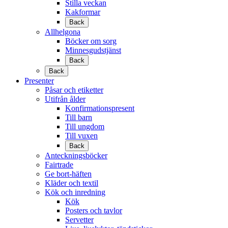
Stilla veckan
Kakformar
Back
Allhelgona
Böcker om sorg
Minnesgudstjänst
Back
Back
Presenter
Påsar och etiketter
Utifrån ålder
Konfirmationspresent
Till barn
Till ungdom
Till vuxen
Back
Anteckningsböcker
Fairtrade
Ge bort-häften
Kläder och textil
Kök och inredning
Kök
Posters och tavlor
Servetter