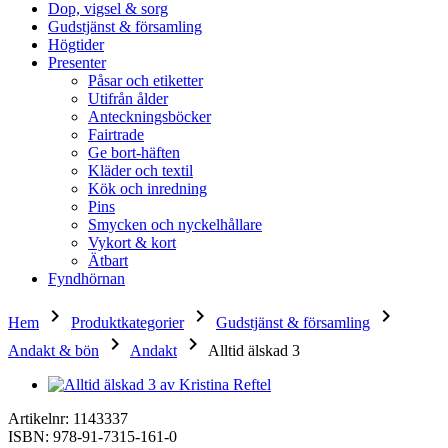
Dop, vigsel & sorg
Gudstjänst & församling
Högtider
Presenter
Påsar och etiketter
Utifrån ålder
Anteckningsböcker
Fairtrade
Ge bort-häften
Kläder och textil
Kök och inredning
Pins
Smycken och nyckelhållare
Vykort & kort
Ätbart
Fyndhörnan
keyboard_arrow_right
keyboard_arrow_right
keyboard_arrow_right
Hem
Produktkategorier
Gudstjänst & församling
keyboard_arrow_right
keyboard_arrow_right
Andakt & bön
Andakt
Alltid älskad 3
Artikelnr: 1143337
ISBN: 978-91-7315-161-0