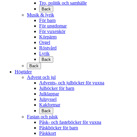
Tro, politik och samhälle
Back
Musik & lyrik
För barn
För ungdomar
För vuxenkör
Körpärm
Orgel
Röstvård
Lyrik
Back
Back
Högtider
Advent och jul
Advents- och julböcker för vuxna
Julböcker för barn
Julklappar
Julpyssel
Kakformar
Back
Fastan och påsk
Påsk- och fasteböcker för vuxna
Påskböcker för barn
Påskkort