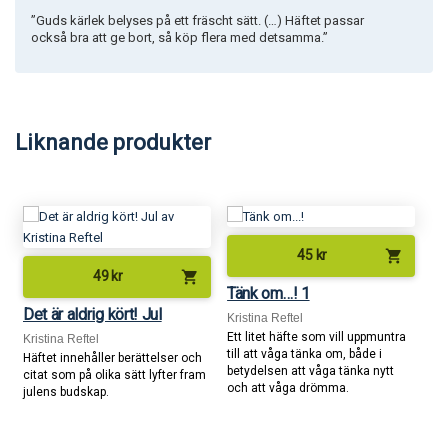
”Guds kärlek belyses på ett fräscht sätt. (…) Häftet passar
också bra att ge bort, så köp flera med detsamma.”
Liknande produkter
shopping_cart
45
kr
shopping_cart
49
kr
Tänk om…! 1
Det är aldrig kört! Jul
Kristina Reftel
Ett litet häfte som vill uppmuntra
Kristina Reftel
till att våga tänka om, både i
Häftet innehåller berättelser och
betydelsen att våga tänka nytt
citat som på olika sätt lyfter fram
och att våga drömma.
julens budskap.