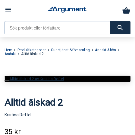
menu
search
Hem
Produktkategorier
Gudstjänst & församling
Andakt & bön
keyboard_arrow_right
keyboard_arrow_right
keyboard_arrow_right
keyboard_arrow_right
Andakt
Alltid älskad 2
keyboard_arrow_right
Alltid älskad 2
Kristina Reftel
35
kr