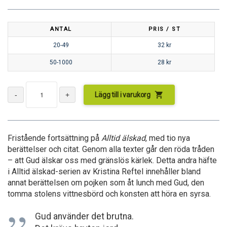
ANTAL
PRIS / ST
20-49
32
kr
50-1000
28
kr
shopping_cart
Lägg till i varukorg
Fristående fortsättning på
Alltid älskad
, med tio nya
berättelser och citat. Genom alla texter går den röda tråden
– att Gud älskar oss med gränslös kärlek. Detta andra häfte
i Alltid älskad-serien av Kristina Reftel innehåller bland
annat berättelsen om pojken som åt lunch med Gud, den
tomma stolens vittnesbörd och konsten att höra en syrsa.
Gud använder det brutna.