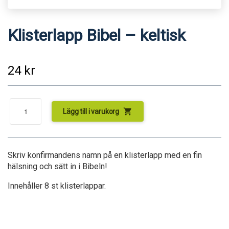
Klisterlapp Bibel – keltisk
24
kr
shopping_cart
Lägg till i varukorg
Skriv konfirmandens namn på en klisterlapp med en fin
hälsning och sätt in i Bibeln!
Innehåller 8 st klisterlappar.