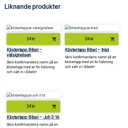
Liknande produkter
shopping_cart
shopping_cart
24
kr
24
kr
Klisterlapp Bibel –
Klisterlapp Bibel – träd
välsignelsen
Skriv konfirmandens namn på en
klisterlapp med en fin hälsning
Skriv konfirmandens namn på en
och sätt in i Bibeln!
klisterlapp med en fin hälsning
och sätt in i Bibeln!
shopping_cart
24
kr
Klisterlapp Bibel – Joh 3:16
Skriv konfirmandens namn på en