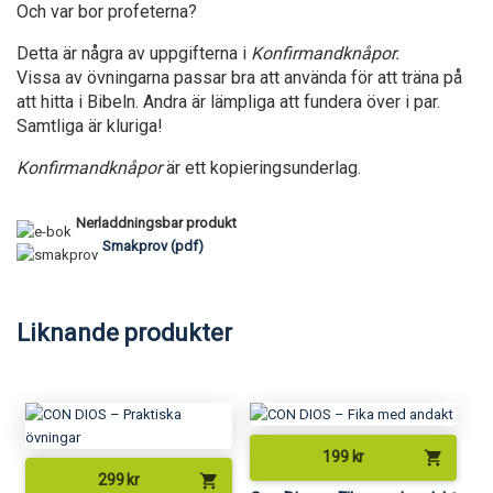
Och var bor profeterna?
Detta är några av uppgifterna i
Konfirmandknåpor.
Vissa av övningarna passar bra att använda för att träna på
att hitta i Bibeln. Andra är lämpliga att fundera över i par.
Samtliga är kluriga!
Konfirmandknåpor
är ett kopieringsunderlag.
Nerladdningsbar produkt
Smakprov (pdf)
Liknande produkter
shopping_cart
199
kr
shopping_cart
299
kr