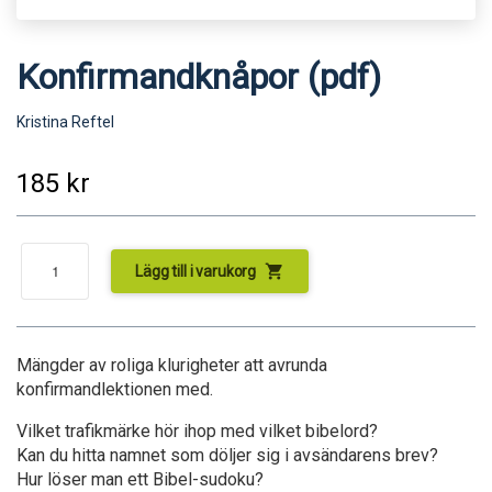
Konfirmandknåpor (pdf)
Kristina Reftel
185
kr
shopping_cart
Lägg till i varukorg
Mängder av roliga klurigheter att avrunda
konfirmandlektionen med.
Vilket trafikmärke hör ihop med vilket bibelord?
Kan du hitta namnet som döljer sig i avsändarens brev?
Hur löser man ett Bibel-sudoku?