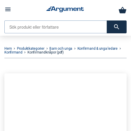
menu
search
Hem
Produktkategorier
Barn och unga
Konfirmand & unga ledare
keyboard_arrow_right
keyboard_arrow_right
keyboard_arrow_right
keyboard_arrow_right
Konfirmand
Konfirmandknåpor (pdf)
keyboard_arrow_right