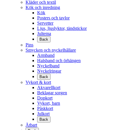
Kläder och textil
Kök och inredning
Kök
Posters och tavlor
Servetter
Ljus, ljuslyktor, tändstickor
Jultema
Back
Pins
Smycken och nyckelhållare
Armband
Halsband och örhängen
Nyckelband
Nyckelringar
Back
Vykort & kort
Akvarellkort
Beklagar sorgen
Dopkort
Vykort, barn
Påskkort
Julkort
Back
Ätbart