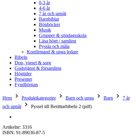
0-3 år
4-6 år
7 år och uppåt
Barnbiblar
Bönböcker
Musik
Grupper & söndagsskola
Läsa högt / samling
Pyssla och måla
Konfirmand & unga ledare
Bibeln
Dop, vigsel & sorg
Gudstjänst & församling
Högtider
Presenter
Fyndhörnan
keyboard_arrow_right
keyboard_arrow_right
keyboard_arrow_right
keyboard_arrow_right
Hem
Produktkategorier
Barn och unga
Barn
7 år
keyboard_arrow_right
och uppåt
Pyssel till Berättarbibeln 2 (pdf)
Artikelnr: 3316
ISBN: 91-89036-87-5