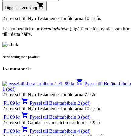
shopping_cart
Lägg till i varukorg
25 pyssel till Nya Testamentet för åldrarna 10-12 år.
Läs en berättelse ur
Berättarbibeln
(utgått) och lös pysslet som hör
till i detta häfte.
Nerladdningsbar produkt
I samma serie
shopping_cart
Fil
89
kr
Pyssel till Berättarbibeln
1 (pdf)
25 pyssel till Nya Testamentet för åldrarna 7-9 år
shopping_cart
Fil
89
kr
Pyssel till Berättarbibeln 2 (pdf)
25 pyssel till Nya Testamentet för åldrarna 10-12 år
shopping_cart
Fil
89
kr
Pyssel till Berättarbibeln 3 (pdf)
25 pyssel till Gamla Testamentet för åldrarna 7-9 år
shopping_cart
Fil
89
kr
Pyssel till Berättarbibeln 4 (pdf)