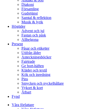
Andakt & bön
Diakoni
Församling
Gudstjänst
Samtal & reflektion
Musik & lyrik
Högtider
Advent och jul
Fastan och påsk
Allhelgona
Present
Påsar och etiketter
Utifrån ålder
Anteckningsböcker
Fairtrade
Ge bort-häften
Kläder och textil
Kök och inredning
Pins
Smycken och nyckelhållare
Vykort & kort
Ätbart
Fynd
Våra författare