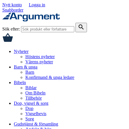
Nytt konto
Logga in
Snabborder
search
Sök efter:
Nyheter
Höstens nyheter
Vårens nyheter
Barn & unga
Barn
Konfirmand & unga ledare
Bibeln
Biblar
Om Bibeln
Tillbehör
Dop, vigsel & sorg
Dop
Vigselbevis
Sorg
Gudstjänst & församling