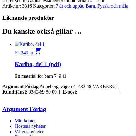
25 pyssel till Gamla testamentet för åldrarna 10–12 år
Artikelnr:
3316
Kategorier:
7 år och uppåt
,
Barn
,
Pyssla och måla
Liknande produkter
Du kanske också gillar …
shopping_cart
Fil
349
kr
Karibo, del 1 (pdf)
Ett material för barn 7–9 år
Argument Förlag
Annebergsvägen 4, 432 48 VARBERG |
Kundtjänst:
0340-69 80 00 |
E-post:
order@argument.se
|
Samtyckesval
Argument Förlag
Mitt konto
Höstens nyheter
Vårens nyheter