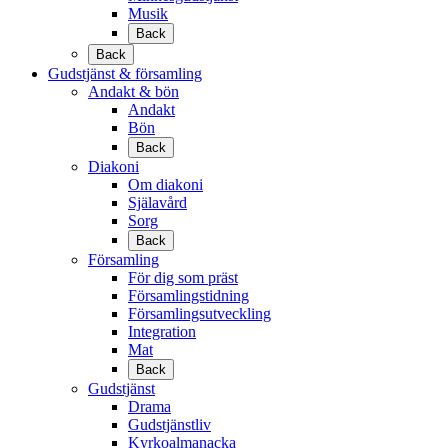
Musik
Back
Back
Gudstjänst & församling
Andakt & bön
Andakt
Bön
Back
Diakoni
Om diakoni
Själavård
Sorg
Back
Församling
För dig som präst
Församlingstidning
Församlingsutveckling
Integration
Mat
Back
Gudstjänst
Drama
Gudstjänstliv
Kyrkoalmanacka