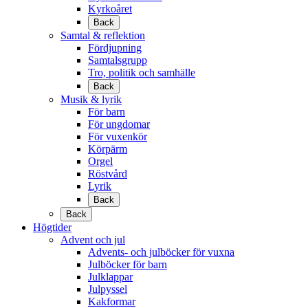
Kyrkoåret
Back
Samtal & reflektion
Fördjupning
Samtalsgrupp
Tro, politik och samhälle
Back
Musik & lyrik
För barn
För ungdomar
För vuxenkör
Körpärm
Orgel
Röstvård
Lyrik
Back
Back
Högtider
Advent och jul
Advents- och julböcker för vuxna
Julböcker för barn
Julklappar
Julpyssel
Kakformar