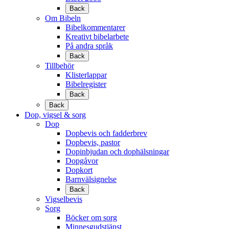
Back
Om Bibeln
Bibelkommentarer
Kreativt bibelarbete
På andra språk
Back
Tillbehör
Klisterlappar
Bibelregister
Back
Back
Dop, vigsel & sorg
Dop
Dopbevis och fadderbrev
Dopbevis, pastor
Dopinbjudan och dophälsningar
Dopgåvor
Dopkort
Barnvälsignelse
Back
Vigselbevis
Sorg
Böcker om sorg
Minnesgudstjänst