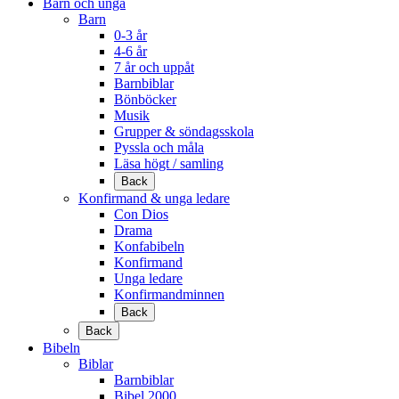
Barn och unga
Barn
0-3 år
4-6 år
7 år och uppåt
Barnbiblar
Bönböcker
Musik
Grupper & söndagsskola
Pyssla och måla
Läsa högt / samling
Back
Konfirmand & unga ledare
Con Dios
Drama
Konfabibeln
Konfirmand
Unga ledare
Konfirmandminnen
Back
Back
Bibeln
Biblar
Barnbiblar
Bibel 2000