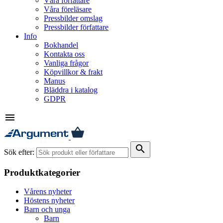
Våra författare
Våra föreläsare
Pressbilder omslag
Pressbilder författare
Info
Bokhandel
Kontakta oss
Vanliga frågor
Köpvillkor & frakt
Manus
Bläddra i katalog
GDPR
menu
search
Sök efter:
Produktkategorier
Vårens nyheter
Höstens nyheter
Barn och unga
Barn