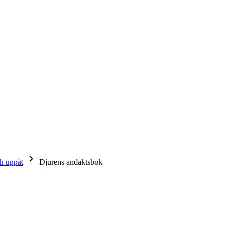
keyboard_arrow_right
ch uppåt
Djurens andaktsbok