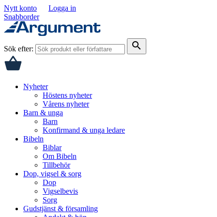
Nytt konto
Logga in
Snabborder
search
Sök efter:
Nyheter
Höstens nyheter
Vårens nyheter
Barn & unga
Barn
Konfirmand & unga ledare
Bibeln
Biblar
Om Bibeln
Tillbehör
Dop, vigsel & sorg
Dop
Vigselbevis
Sorg
Gudstjänst & församling