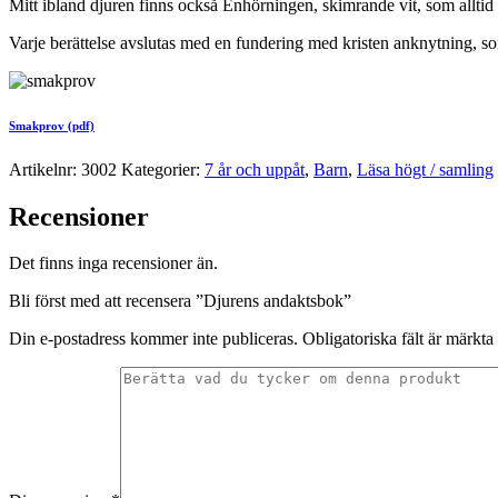
Mitt ibland djuren finns också Enhörningen, skimrande vit, som alltid
Varje berättelse avslutas med en fundering med kristen anknytning, so
Smakprov (pdf)
Artikelnr:
3002
Kategorier:
7 år och uppåt
,
Barn
,
Läsa högt / samling
Recensioner
Det finns inga recensioner än.
Bli först med att recensera ”Djurens andaktsbok”
Din e-postadress kommer inte publiceras.
Obligatoriska fält är märkta