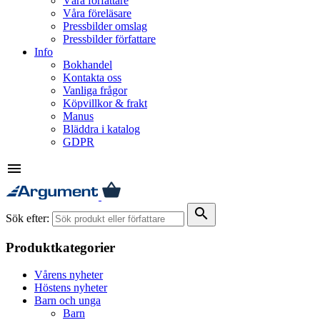
Våra författare
Våra föreläsare
Pressbilder omslag
Pressbilder författare
Info
Bokhandel
Kontakta oss
Vanliga frågor
Köpvillkor & frakt
Manus
Bläddra i katalog
GDPR
menu
search
Sök efter:
Produktkategorier
Vårens nyheter
Höstens nyheter
Barn och unga
Barn