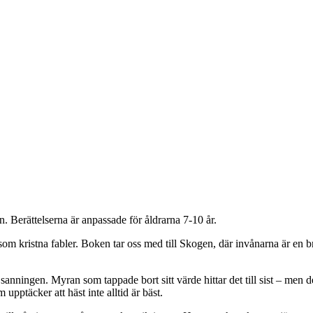
en. Berättelserna är anpassade för åldrarna 7-10 år.
som kristna fabler. Boken tar oss med till Skogen, där invånarna är en
nningen. Myran som tappade bort sitt värde hittar det till sist – men det
pptäcker att häst inte alltid är bäst.