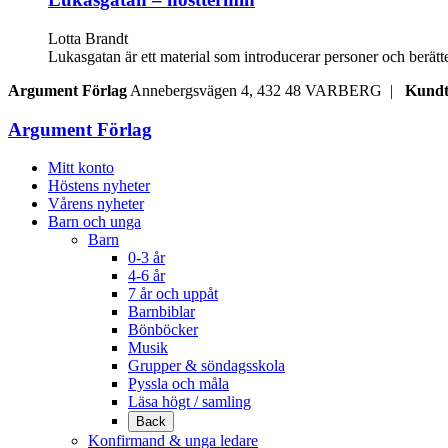
Lotta Brandt
Lukasgatan är ett material som introducerar personer och berättels
Argument Förlag
Annebergsvägen 4, 432 48 VARBERG |
Kundt
Argument Förlag
Mitt konto
Höstens nyheter
Vårens nyheter
Barn och unga
Barn
0-3 år
4-6 år
7 år och uppåt
Barnbiblar
Bönböcker
Musik
Grupper & söndagsskola
Pyssla och måla
Läsa högt / samling
Back
Konfirmand & unga ledare