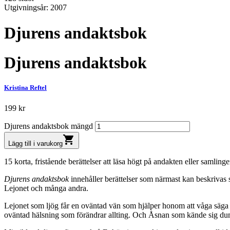
Utgivningsår: 2007
Djurens andaktsbok
Djurens andaktsbok
Kristina Reftel
199
kr
Djurens andaktsbok mängd
shopping_cart
Lägg till i varukorg
15 korta, fristående berättelser att läsa högt på andakten eller samling
Djurens andaktsbok
innehåller berättelser som närmast kan beskrivas 
Lejonet och många andra.
Lejonet som ljög får en oväntad vän som hjälper honom att våga säga sa
oväntad hälsning som förändrar allting. Och Åsnan som kände sig dum u