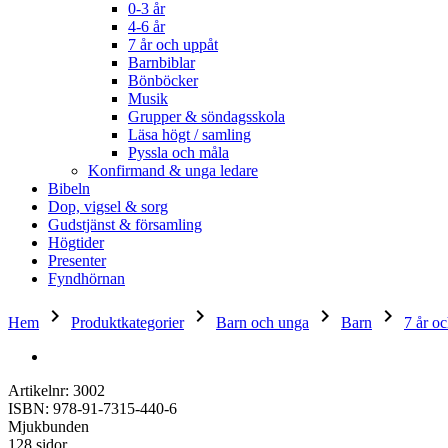
0-3 år
4-6 år
7 år och uppåt
Barnbiblar
Bönböcker
Musik
Grupper & söndagsskola
Läsa högt / samling
Pyssla och måla
Konfirmand & unga ledare
Bibeln
Dop, vigsel & sorg
Gudstjänst & församling
Högtider
Presenter
Fyndhörnan
keyboard_arrow_right
keyboard_arrow_right
keyboard_arrow_right
keyboard_arrow_right
Hem
Produktkategorier
Barn och unga
Barn
7 år o
Artikelnr: 3002
ISBN: 978-91-7315-440-6
Mjukbunden
128 sidor