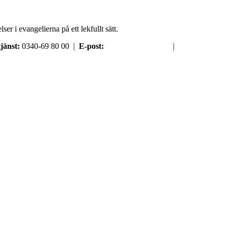
er i evangelierna på ett lekfullt sätt.
jänst:
0340-69 80 00 |
E-post:
order@argument.se
|
Samtyckesval