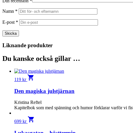
Din recension
*
Namn
*
E-post
*
Liknande produkter
Du kanske också gillar …
shopping_cart
119
kr
Den magiska julstjärnan
Kristina Reftel
Kapitelbok som med spänning och humor förklarar varför vi fira
shopping_cart
699
kr
Lukasgatan – hösttermin