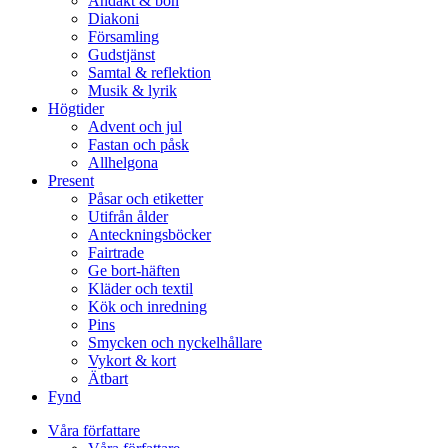
Andakt & bön
Diakoni
Församling
Gudstjänst
Samtal & reflektion
Musik & lyrik
Högtider
Advent och jul
Fastan och påsk
Allhelgona
Present
Påsar och etiketter
Utifrån ålder
Anteckningsböcker
Fairtrade
Ge bort-häften
Kläder och textil
Kök och inredning
Pins
Smycken och nyckelhållare
Vykort & kort
Ätbart
Fynd
Våra författare