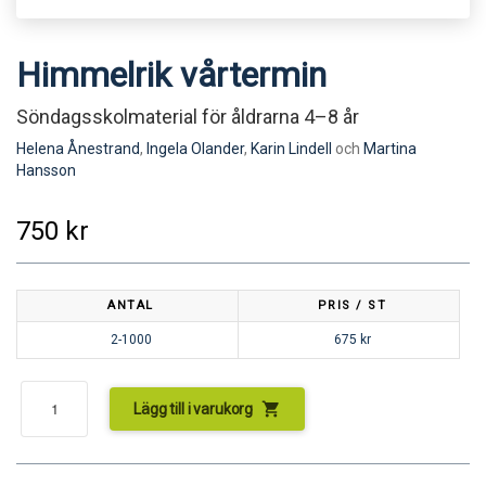
Himmelrik vårtermin
Söndagsskolmaterial för åldrarna 4–8 år
Helena Ånestrand
,
Ingela Olander
,
Karin Lindell
och
Martina
Hansson
750
kr
ANTAL
PRIS / ST
2-1000
675
kr
shopping_cart
Lägg till i varukorg