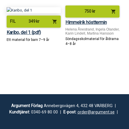
shopping_cart
750
kr
shopping_cart
FIL
349
kr
Himmelrik hösttermin
Helena Ånestrand, Ingela Olander,
Karibo, del 1 (pdf)
Karin Lindell, Martina Hansson
Söndagsskolmaterial för åldrarna
Ett material för barn 7–9 år
4–8 år
Argument Förlag
Annebergsvägen 4, 432 48 VARBERG |
Kundtjänst:
0340-69 80 00 |
E-post:
order@argument.se
|