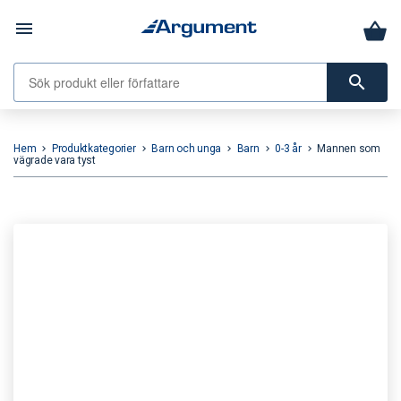
menu
search
Hem
Produktkategorier
Barn och unga
Barn
0-3 år
Mannen som
keyboard_arrow_right
keyboard_arrow_right
keyboard_arrow_right
keyboard_arrow_right
keyboard_arrow_right
vägrade vara tyst