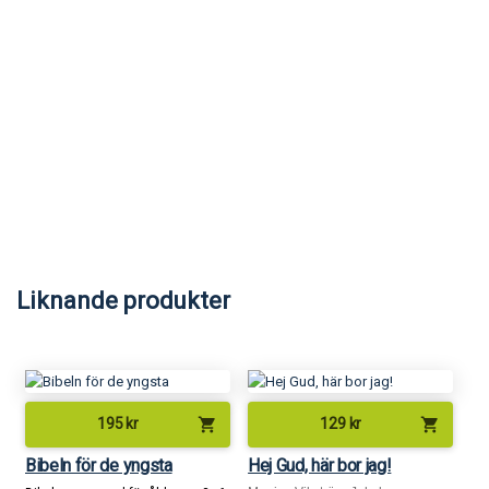
Liknande produkter
shopping_cart
shopping_cart
195
kr
129
kr
Bibeln för de yngsta
Hej Gud, här bor jag!