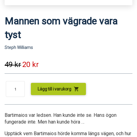
Mannen som vägrade vara
tyst
Steph Williams
49
kr
20
kr
shopping_cart
Lägg till i varukorg
Bartimaios var ledsen. Han kunde inte se. Hans ögon
fungerade inte. Men han kunde höra …
Upptäck vem Bartimaios hörde komma längs vägen, och hur