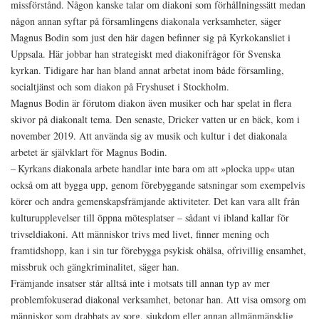
missförstånd. Någon kanske talar om diakoni som förhållningssätt medan
någon annan syftar på församlingens diakonala verksamheter, säger
Magnus Bodin som just den här dagen befinner sig på Kyrkokansliet i
Uppsala. Här jobbar han strategiskt med diakonifrågor för Svenska
kyrkan. Tidigare har han bland annat arbetat inom både församling,
socialtjänst och som diakon på Fryshuset i Stockholm.
Magnus Bodin är förutom diakon även musiker och har spelat in flera
skivor på diakonalt tema. Den senaste, Dricker vatten ur en bäck, kom i
november 2019. Att använda sig av musik och kultur i det diakonala
arbetet är självklart för Magnus Bodin.
– Kyrkans diakonala arbete handlar inte bara om att »plocka upp« utan
också om att bygga upp, genom förebyggande satsningar som exempelvis
körer och andra gemenskapsfrämjande aktiviteter. Det kan vara allt från
kulturupplevelser till öppna mötesplatser – sådant vi ibland kallar för
trivseldiakoni. Att människor trivs med livet, finner mening och
framtidshopp, kan i sin tur förebygga psykisk ohälsa, ofrivillig ensamhet,
missbruk och gängkriminalitet, säger han.
Främjande insatser står alltså inte i motsats till annan typ av mer
problemfokuserad diakonal verksamhet, betonar han. Att visa omsorg om
människor som drabbats av sorg, sjukdom eller annan allmänmänsklig