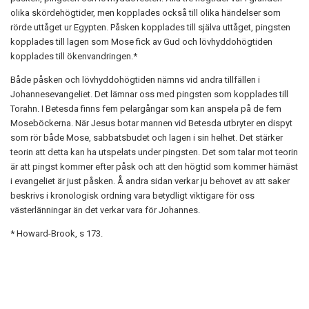
olika skördehögtider, men kopplades också till olika händelser som
rörde uttåget ur Egypten. Påsken kopplades till själva uttåget, pingsten
kopplades till lagen som Mose fick av Gud och lövhyddohögtiden
kopplades till ökenvandringen.*
Både påsken och lövhyddohögtiden nämns vid andra tillfällen i
Johannesevangeliet. Det lämnar oss med pingsten som kopplades till
Torahn. I Betesda finns fem pelargångar som kan anspela på de fem
Moseböckerna. När Jesus botar mannen vid Betesda utbryter en dispyt
som rör både Mose, sabbatsbudet och lagen i sin helhet. Det stärker
teorin att detta kan ha utspelats under pingsten. Det som talar mot teorin
är att pingst kommer efter påsk och att den högtid som kommer härnäst
i evangeliet är just påsken. Å andra sidan verkar ju behovet av att saker
beskrivs i kronologisk ordning vara betydligt viktigare för oss
västerlänningar än det verkar vara för Johannes.
* Howard-Brook, s 173.