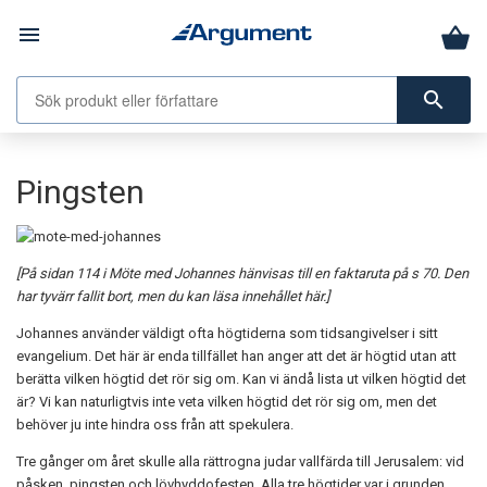
menu
search
Pingsten
[På sidan 114 i Möte med Johannes hänvisas till en faktaruta på s 70. Den
har tyvärr fallit bort, men du kan läsa innehållet här.]
Johannes använder väldigt ofta högtiderna som tidsangivelser i sitt
evangelium. Det här är enda tillfället han anger att det är högtid utan att
berätta vilken högtid det rör sig om. Kan vi ändå lista ut vilken högtid det
är? Vi kan naturligtvis inte veta vilken högtid det rör sig om, men det
behöver ju inte hindra oss från att spekulera.
Tre gånger om året skulle alla rättrogna judar vallfärda till Jerusalem: vid
påsken, pingsten och lövhyddofesten. Alla tre högtider var i grunden