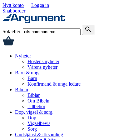
Nytt konto
Logga in
Snabborder
search
Sök efter:
Nyheter
Höstens nyheter
Vårens nyheter
Barn & unga
Barn
Konfirmand & unga ledare
Bibeln
Biblar
Om Bibeln
Tillbehör
Dop, vigsel & sorg
Dop
Vigselbevis
Sorg
Gudstjänst & församling