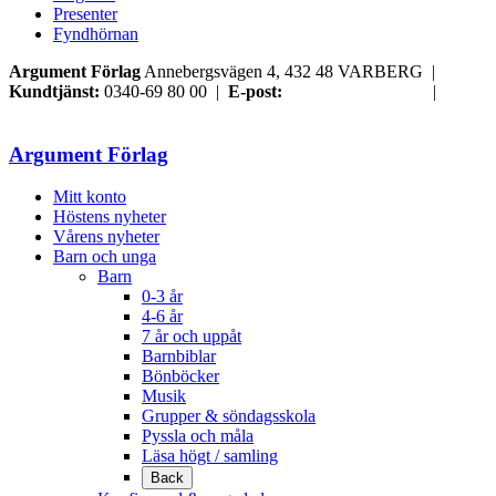
Presenter
Fyndhörnan
Argument Förlag
Annebergsvägen 4, 432 48 VARBERG |
Kundtjänst:
0340-69 80 00 |
E-post:
order@argument.se
|
Argument Förlag
Mitt konto
Höstens nyheter
Vårens nyheter
Barn och unga
Barn
0-3 år
4-6 år
7 år och uppåt
Barnbiblar
Bönböcker
Musik
Grupper & söndagsskola
Pyssla och måla
Läsa högt / samling
Back