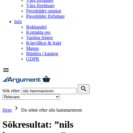
Våra författare
Våra föreläsare
Pressbilder omslag
Pressbilder författare
Info
Bokhandel
Kontakta oss
Vanliga frågor
Köpvillkor & frakt
Manus
Bläddra i katalog
GDPR
menu
search
Sök efter:
keyboard_arrow_right
Hem
Du sökte efter nils hammarstrom
Sökresultat: ”nils