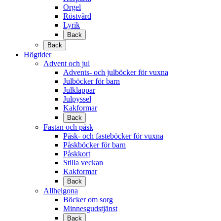
Orgel
Röstvård
Lyrik
Back
Back
Högtider
Advent och jul
Advents- och julböcker för vuxna
Julböcker för barn
Julklappar
Julpyssel
Kakformar
Back
Fastan och påsk
Påsk- och fasteböcker för vuxna
Påskböcker för barn
Påskkort
Stilla veckan
Kakformar
Back
Allhelgona
Böcker om sorg
Minnesgudstjänst
Back