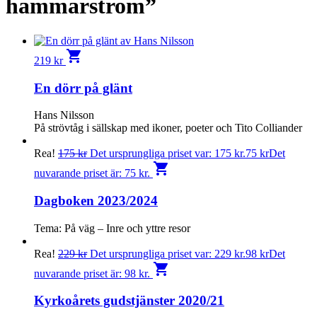
hammarstrom”
shopping_cart
219
kr
En dörr på glänt
Hans Nilsson
På strövtåg i sällskap med ikoner, poeter och Tito Colliander
Rea!
175
kr
Det ursprungliga priset var: 175 kr.
75
kr
Det
shopping_cart
nuvarande priset är: 75 kr.
Dagboken 2023/2024
Tema: På väg – Inre och yttre resor
Rea!
229
kr
Det ursprungliga priset var: 229 kr.
98
kr
Det
shopping_cart
nuvarande priset är: 98 kr.
Kyrkoårets gudstjänster 2020/21