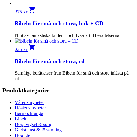
shopping_cart
375
kr
Bibeln för små och stora, bok + CD
Njut av fantastiska bilder – och lyssna till berättelserna!
shopping_cart
225
kr
Bibeln för små och stora, cd
Samtliga berättelser från Bibeln för små och stora inlästa på
cd.
Produktkategorier
Vårens nyheter
Höstens nyheter
Barn och unga
Bibeln
Dop, vigsel & sorg
Gudstjänst & församling
Högtider