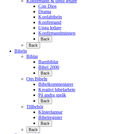
Konfirmand & unga ledare
Con Dios
Drama
Konfabibeln
Konfirmand
Unga ledare
Konfirmandminnen
Back
Back
Bibeln
Biblar
Barnbiblar
Bibel 2000
Back
Om Bibeln
Bibelkommentarer
Kreativt bibelarbete
På andra språk
Back
Tillbehör
Klisterlappar
Bibelregister
Back
Back