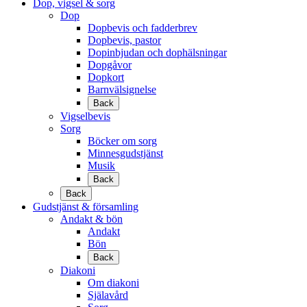
Dop, vigsel & sorg
Dop
Dopbevis och fadderbrev
Dopbevis, pastor
Dopinbjudan och dophälsningar
Dopgåvor
Dopkort
Barnvälsignelse
Back
Vigselbevis
Sorg
Böcker om sorg
Minnesgudstjänst
Musik
Back
Back
Gudstjänst & församling
Andakt & bön
Andakt
Bön
Back
Diakoni
Om diakoni
Själavård