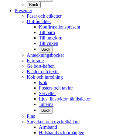
Back
Presenter
Påsar och etiketter
Utifrån ålder
Konfirmationspresent
Till barn
Till ungdom
Till vuxen
Back
Anteckningsböcker
Fairtrade
Ge bort-häften
Kläder och textil
Kök och inredning
Kök
Posters och tavlor
Servetter
Ljus, ljuslyktor, tändstickor
Jultema
Back
Pins
Smycken och nyckelhållare
Armband
Halsband och örhängen