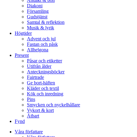
Andakt & bön
Diakoni
Församling
Gudstjänst
Samtal & reflektion
Musik & lyrik
Högtider
Advent och jul
Fastan och påsk
Allhelgona
Present
Påsar och etiketter
Utifrån ålder
Anteckningsböcker
Fairtrade
Ge bort-häften
Kläder och textil
Kök och inredning
Pins
Smycken och nyckelhållare
Vykort & kort
Ätbart
Fynd
Våra författare