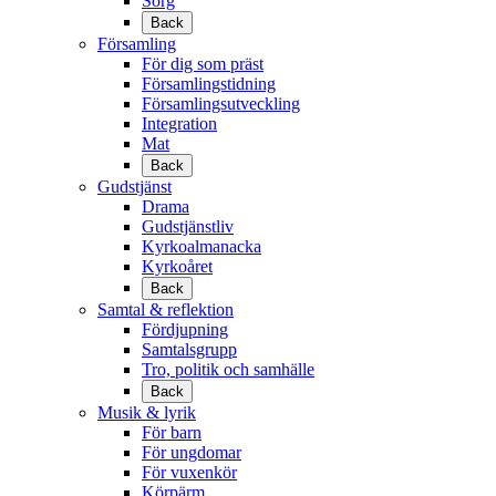
Sorg
Back
Församling
För dig som präst
Församlingstidning
Församlingsutveckling
Integration
Mat
Back
Gudstjänst
Drama
Gudstjänstliv
Kyrkoalmanacka
Kyrkoåret
Back
Samtal & reflektion
Fördjupning
Samtalsgrupp
Tro, politik och samhälle
Back
Musik & lyrik
För barn
För ungdomar
För vuxenkör
Körpärm