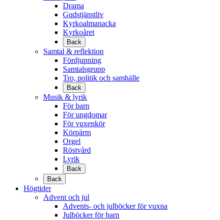
Drama
Gudstjänstliv
Kyrkoalmanacka
Kyrkoåret
Back
Samtal & reflektion
Fördjupning
Samtalsgrupp
Tro, politik och samhälle
Back
Musik & lyrik
För barn
För ungdomar
För vuxenkör
Körpärm
Orgel
Röstvård
Lyrik
Back
Back
Högtider
Advent och jul
Advents- och julböcker för vuxna
Julböcker för barn