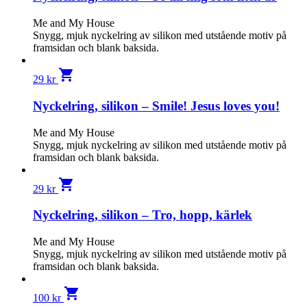
Me and My House
Snygg, mjuk nyckelring av silikon med utstående motiv på
framsidan och blank baksida.
shopping_cart
29
kr
Nyckelring, silikon – Smile! Jesus loves you!
Me and My House
Snygg, mjuk nyckelring av silikon med utstående motiv på
framsidan och blank baksida.
shopping_cart
29
kr
Nyckelring, silikon – Tro, hopp, kärlek
Me and My House
Snygg, mjuk nyckelring av silikon med utstående motiv på
framsidan och blank baksida.
shopping_cart
100
kr