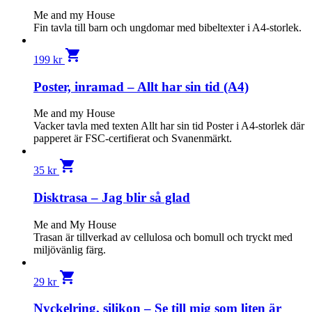
Me and my House
Fin tavla till barn och ungdomar med bibeltexter i A4-storlek.
shopping_cart
199
kr
Poster, inramad – Allt har sin tid (A4)
Me and my House
Vacker tavla med texten Allt har sin tid Poster i A4-storlek där
papperet är FSC-certifierat och Svanenmärkt.
shopping_cart
35
kr
Disktrasa – Jag blir så glad
Me and My House
Trasan är tillverkad av cellulosa och bomull och tryckt med
miljövänlig färg.
shopping_cart
29
kr
Nyckelring, silikon – Se till mig som liten är