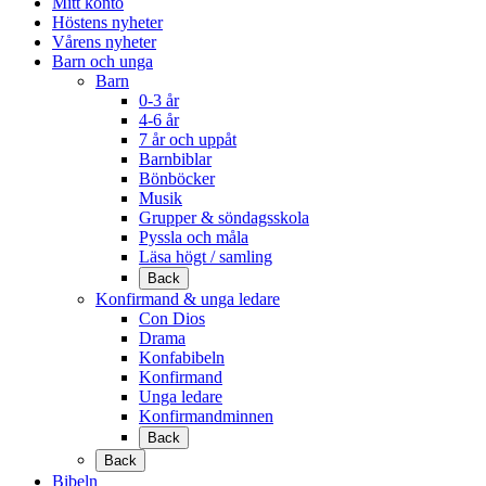
Mitt konto
Höstens nyheter
Vårens nyheter
Barn och unga
Barn
0-3 år
4-6 år
7 år och uppåt
Barnbiblar
Bönböcker
Musik
Grupper & söndagsskola
Pyssla och måla
Läsa högt / samling
Back
Konfirmand & unga ledare
Con Dios
Drama
Konfabibeln
Konfirmand
Unga ledare
Konfirmandminnen
Back
Back
Bibeln