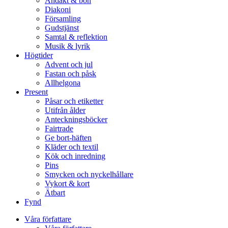
Andakt & bön
Diakoni
Församling
Gudstjänst
Samtal & reflektion
Musik & lyrik
Högtider
Advent och jul
Fastan och påsk
Allhelgona
Present
Påsar och etiketter
Utifrån ålder
Anteckningsböcker
Fairtrade
Ge bort-häften
Kläder och textil
Kök och inredning
Pins
Smycken och nyckelhållare
Vykort & kort
Ätbart
Fynd
Våra författare