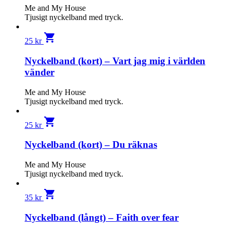
Me and My House
Tjusigt nyckelband med tryck.
shopping_cart
25
kr
Nyckelband (kort) – Vart jag mig i världen
vänder
Me and My House
Tjusigt nyckelband med tryck.
shopping_cart
25
kr
Nyckelband (kort) – Du räknas
Me and My House
Tjusigt nyckelband med tryck.
shopping_cart
35
kr
Nyckelband (långt) – Faith over fear