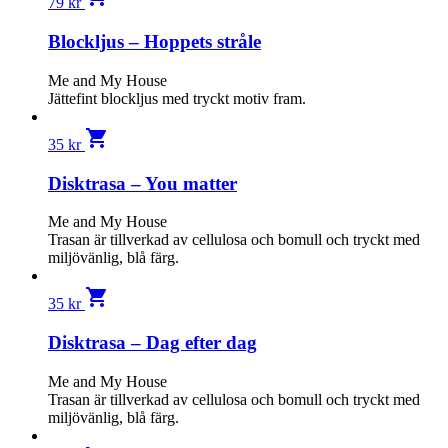
79
kr
Blockljus – Hoppets stråle
Me and My House
Jättefint blockljus med tryckt motiv fram.
shopping_cart
35
kr
Disktrasa – You matter
Me and My House
Trasan är tillverkad av cellulosa och bomull och tryckt med
miljövänlig, blå färg.
shopping_cart
35
kr
Disktrasa – Dag efter dag
Me and My House
Trasan är tillverkad av cellulosa och bomull och tryckt med
miljövänlig, blå färg.