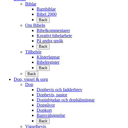
Biblar
Barnbiblar
Bibel 2000
Back
Om Bibeln
Bibelkommentarer
Kreativt bibelarbete
På andra språk
Back
Tillbehör
Klisterlappar
Bibelregister
Back
Back
Dop, vigsel & sorg
Dop
Dopbevis och fadderbrev
Dopbevis, pastor
Dopinbjudan och dophälsningar
Dopgåvor
Dopkort
Barnvälsignelse
Back
Vigselbevis