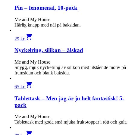
Pin – fenomenal, 10-pack
Me and My House
Härlig knapp med nål på baksidan.
shopping_cart
29
kr
Nyckelring, silikon – älskad
Me and My House
Snygg, mjuk nyckelring av silikon med utstående motiv på
framsidan och blank baksida.
shopping_cart
65
kr
Tablettask – Men jag är ju helt fantastisk! 5-
pack
Me and My House
Tablettask med goda små mjuka frukt-toppar i rött och gult.
shopping_cart