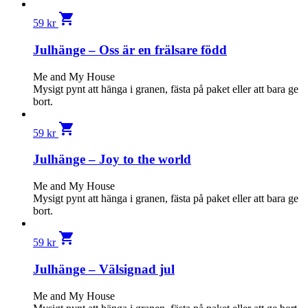
shopping_cart
59
kr
Julhänge – Oss är en frälsare född
Me and My House
Mysigt pynt att hänga i granen, fästa på paket eller att bara ge
bort.
shopping_cart
59
kr
Julhänge – Joy to the world
Me and My House
Mysigt pynt att hänga i granen, fästa på paket eller att bara ge
bort.
shopping_cart
59
kr
Julhänge – Välsignad jul
Me and My House