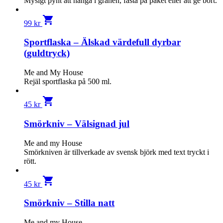
Mysigt pynt att hänga i granen, fästa på paket eller att ge bort.
shopping_cart
99
kr
Sportflaska – Älskad värdefull dyrbar
(guldtryck)
Me and My House
Rejäl sportflaska på 500 ml.
shopping_cart
45
kr
Smörkniv – Välsignad jul
Me and my House
Smörkniven är tillverkade av svensk björk med text tryckt i
rött.
shopping_cart
45
kr
Smörkniv – Stilla natt
Me and my House