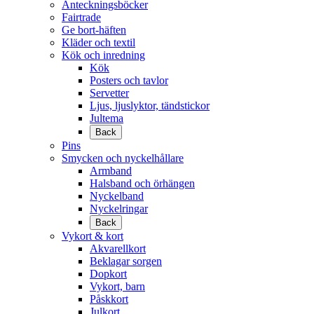
Anteckningsböcker
Fairtrade
Ge bort-häften
Kläder och textil
Kök och inredning
Kök
Posters och tavlor
Servetter
Ljus, ljuslyktor, tändstickor
Jultema
Back
Pins
Smycken och nyckelhållare
Armband
Halsband och örhängen
Nyckelband
Nyckelringar
Back
Vykort & kort
Akvarellkort
Beklagar sorgen
Dopkort
Vykort, barn
Påskkort
Julkort