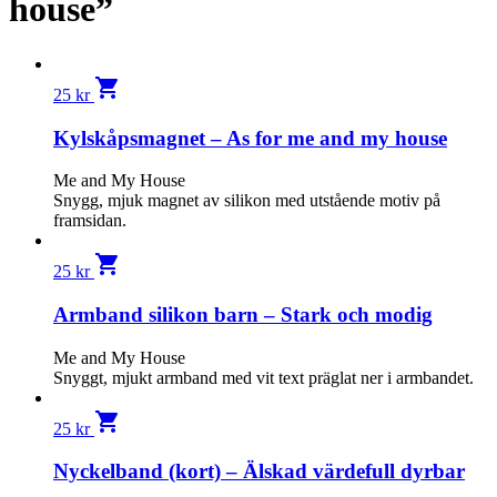
house”
shopping_cart
25
kr
Kylskåpsmagnet – As for me and my house
Me and My House
Snygg, mjuk magnet av silikon med utstående motiv på
framsidan.
shopping_cart
25
kr
Armband silikon barn – Stark och modig
Me and My House
Snyggt, mjukt armband med vit text präglat ner i armbandet.
shopping_cart
25
kr
Nyckelband (kort) – Älskad värdefull dyrbar