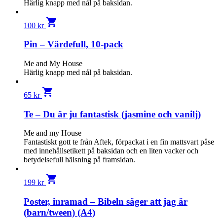
Härlig knapp med nål på baksidan.
shopping_cart
100
kr
Pin – Värdefull, 10-pack
Me and My House
Härlig knapp med nål på baksidan.
shopping_cart
65
kr
Te – Du är ju fantastisk (jasmine och vanilj)
Me and my House
Fantastiskt gott te från Aftek, förpackat i en fin mattsvart påse
med innehållsetikett på baksidan och en liten vacker och
betydelsefull hälsning på framsidan.
shopping_cart
199
kr
Poster, inramad – Bibeln säger att jag är
(barn/tween) (A4)