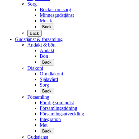
Sorg
Böcker om sorg
Minnesgudstjänst
Musik
Back
Back
Gudstjänst & församling
Andakt & bön
Andakt
Bön
Back
Diakoni
Om diakoni
Själavård
Sorg
Back
Församling
För dig som präst
Församlingstidning
Församlingsutveckling
Integration
Mat
Back
Gudstjänst