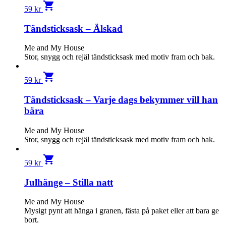
shopping_cart
59
kr
Tändsticksask – Älskad
Me and My House
Stor, snygg och rejäl tändsticksask med motiv fram och bak.
shopping_cart
59
kr
Tändsticksask – Varje dags bekymmer vill han
bära
Me and My House
Stor, snygg och rejäl tändsticksask med motiv fram och bak.
shopping_cart
59
kr
Julhänge – Stilla natt
Me and My House
Mysigt pynt att hänga i granen, fästa på paket eller att bara ge
bort.