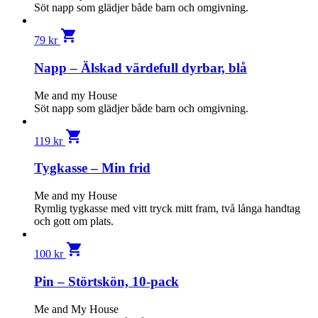
Söt napp som glädjer både barn och omgivning.
shopping_cart
79
kr
Napp – Älskad värdefull dyrbar, blå
Me and my House
Söt napp som glädjer både barn och omgivning.
shopping_cart
119
kr
Tygkasse – Min frid
Me and my House
Rymlig tygkasse med vitt tryck mitt fram, två långa handtag
och gott om plats.
shopping_cart
100
kr
Pin – Störtskön, 10-pack
Me and My House