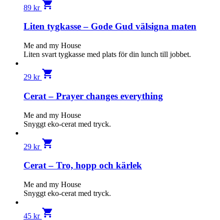
shopping_cart
89
kr
Liten tygkasse – Gode Gud välsigna maten
Me and my House
Liten svart tygkasse med plats för din lunch till jobbet.
shopping_cart
29
kr
Cerat – Prayer changes everything
Me and my House
Snyggt eko-cerat med tryck.
shopping_cart
29
kr
Cerat – Tro, hopp och kärlek
Me and my House
Snyggt eko-cerat med tryck.
shopping_cart
45
kr