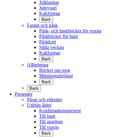
Julklappar
Julpyssel
Kakformar
Back
Fastan och påsk
Påsk- och fasteböcker för vuxna
Påskböcker för barn
Påskkort
Stilla veckan
Kakformar
Back
Allhelgona
Böcker om sorg
Minnesgudstjänst
Back
Back
Presenter
Påsar och etiketter
Utifrån ålder
Konfirmationspresent
Till barn
Till ungdom
Till vuxen
Back