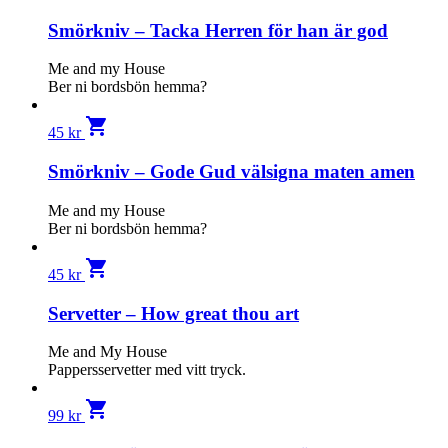
Smörkniv – Tacka Herren för han är god
Me and my House
Ber ni bordsbön hemma?
shopping_cart
45
kr
Smörkniv – Gode Gud välsigna maten amen
Me and my House
Ber ni bordsbön hemma?
shopping_cart
45
kr
Servetter – How great thou art
Me and My House
Pappersservetter med vitt tryck.
shopping_cart
99
kr