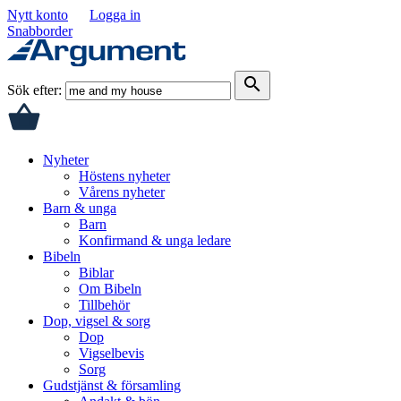
Nytt konto
Logga in
Snabborder
search
Sök efter:
Nyheter
Höstens nyheter
Vårens nyheter
Barn & unga
Barn
Konfirmand & unga ledare
Bibeln
Biblar
Om Bibeln
Tillbehör
Dop, vigsel & sorg
Dop
Vigselbevis
Sorg
Gudstjänst & församling