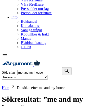
Våra författare
Våra föreläsare
Pressbilder omslag
Pressbilder författare
Info
Bokhandel
Kontakta oss
Vanliga frågor
Köpvillkor & frakt
Manus
Bläddra i katalog
GDPR
menu
search
Sök efter:
keyboard_arrow_right
Hem
Du sökte efter me and my house
Sökresultat: ”me and my