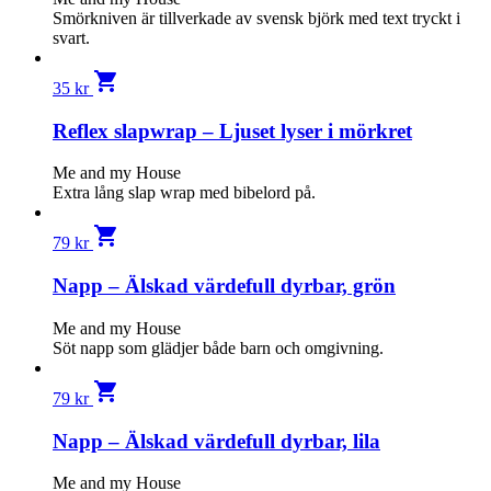
Smörkniven är tillverkade av svensk björk med text tryckt i
svart.
shopping_cart
35
kr
Reflex slapwrap – Ljuset lyser i mörkret
Me and my House
Extra lång slap wrap med bibelord på.
shopping_cart
79
kr
Napp – Älskad värdefull dyrbar, grön
Me and my House
Söt napp som glädjer både barn och omgivning.
shopping_cart
79
kr
Napp – Älskad värdefull dyrbar, lila
Me and my House