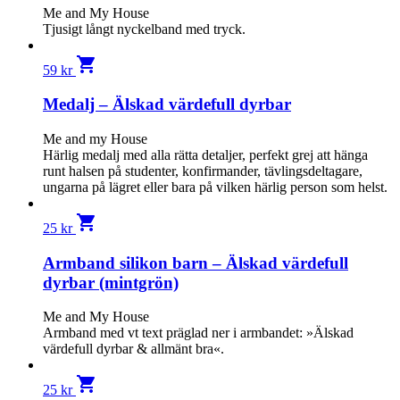
Me and My House
Tjusigt långt nyckelband med tryck.
shopping_cart
59
kr
Medalj – Älskad värdefull dyrbar
Me and my House
Härlig medalj med alla rätta detaljer, perfekt grej att hänga
runt halsen på studenter, konfirmander, tävlingsdeltagare,
ungarna på lägret eller bara på vilken härlig person som helst.
shopping_cart
25
kr
Armband silikon barn – Älskad värdefull
dyrbar (mintgrön)
Me and My House
Armband med vt text präglad ner i armbandet: »Älskad
värdefull dyrbar & allmänt bra«.
shopping_cart
25
kr