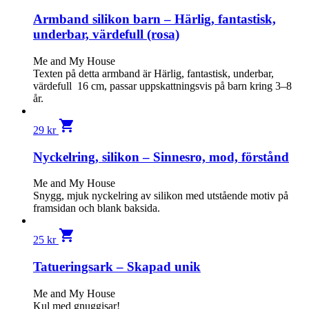
Armband silikon barn – Härlig, fantastisk,
underbar, värdefull (rosa)
Me and My House
Texten på detta armband är Härlig, fantastisk, underbar,
värdefull 16 cm, passar uppskattningsvis på barn kring 3–8
år.
shopping_cart
29
kr
Nyckelring, silikon – Sinnesro, mod, förstånd
Me and My House
Snygg, mjuk nyckelring av silikon med utstående motiv på
framsidan och blank baksida.
shopping_cart
25
kr
Tatueringsark – Skapad unik
Me and My House
Kul med gnuggisar!