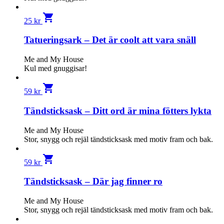
shopping_cart
25
kr
Tatueringsark – Det är coolt att vara snäll
Me and My House
Kul med gnuggisar!
shopping_cart
59
kr
Tändsticksask – Ditt ord är mina fötters lykta
Me and My House
Stor, snygg och rejäl tändsticksask med motiv fram och bak.
shopping_cart
59
kr
Tändsticksask – Där jag finner ro
Me and My House
Stor, snygg och rejäl tändsticksask med motiv fram och bak.