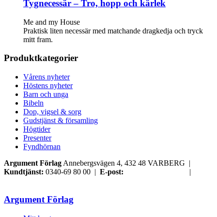
Tygnecessär – Tro, hopp och kärlek
Me and my House
Praktisk liten necessär med matchande dragkedja och tryck
mitt fram.
Produktkategorier
Vårens nyheter
Höstens nyheter
Barn och unga
Bibeln
Dop, vigsel & sorg
Gudstjänst & församling
Högtider
Presenter
Fyndhörnan
Argument Förlag
Annebergsvägen 4, 432 48 VARBERG |
Kundtjänst:
0340-69 80 00 |
E-post:
order@argument.se
|
Argument Förlag