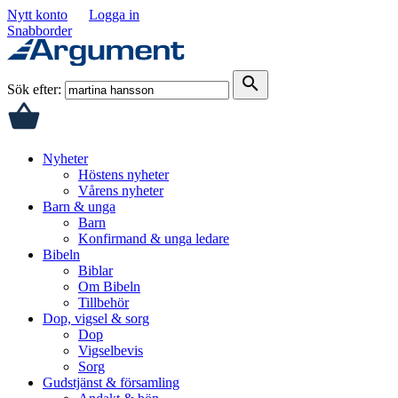
Nytt konto
Logga in
Snabborder
search
Sök efter:
Nyheter
Höstens nyheter
Vårens nyheter
Barn & unga
Barn
Konfirmand & unga ledare
Bibeln
Biblar
Om Bibeln
Tillbehör
Dop, vigsel & sorg
Dop
Vigselbevis
Sorg
Gudstjänst & församling