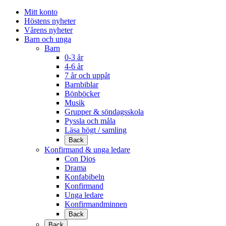
Mitt konto
Höstens nyheter
Vårens nyheter
Barn och unga
Barn
0-3 år
4-6 år
7 år och uppåt
Barnbiblar
Bönböcker
Musik
Grupper & söndagsskola
Pyssla och måla
Läsa högt / samling
Back
Konfirmand & unga ledare
Con Dios
Drama
Konfabibeln
Konfirmand
Unga ledare
Konfirmandminnen
Back
Back