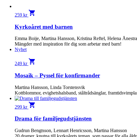
shopping_cart
259
kr
Kyrkoåret med barnen
Emma Boije, Martina Hansson, Kristina Reftel, Helena Ånest
Mängder med inspiration för dig som arbetar med barn!
Nyhet
shopping_cart
249
kr
Mosaik – Pyssel för konfirmander
Martina Hansson, Linda Torstensvik
Kottblommor, evighetshalsband, ståltrådsänglar, framtidsvimpl
shopping_cart
299
kr
Drama för familjegudstjänsten
Gudrun Bengtsson, Lennart Henricsson, Martina Hansson
20 dramer, knutna till kyrkoårets teman, som passar för alla åldr