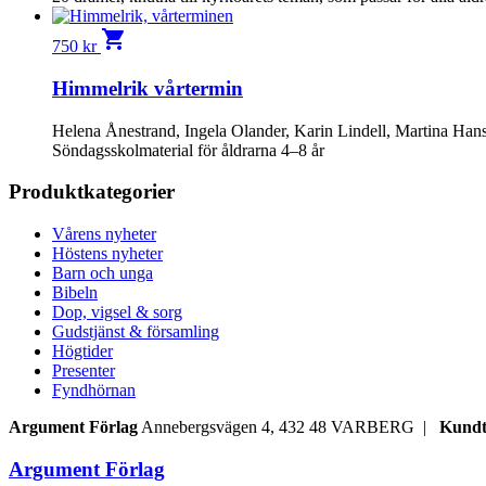
shopping_cart
750
kr
Himmelrik vårtermin
Helena Ånestrand, Ingela Olander, Karin Lindell, Martina Han
Söndagsskolmaterial för åldrarna 4–8 år
Produktkategorier
Vårens nyheter
Höstens nyheter
Barn och unga
Bibeln
Dop, vigsel & sorg
Gudstjänst & församling
Högtider
Presenter
Fyndhörnan
Argument Förlag
Annebergsvägen 4, 432 48 VARBERG |
Kundt
Argument Förlag