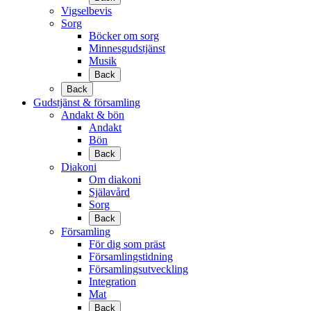
Vigselbevis
Sorg
Böcker om sorg
Minnesgudstjänst
Musik
Back
Back
Gudstjänst & församling
Andakt & bön
Andakt
Bön
Back
Diakoni
Om diakoni
Själavård
Sorg
Back
Församling
För dig som präst
Församlingstidning
Församlingsutveckling
Integration
Mat
Back