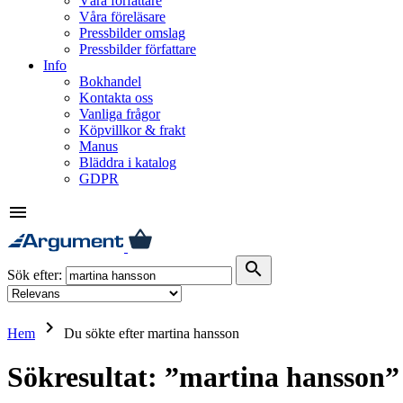
Våra författare
Våra föreläsare
Pressbilder omslag
Pressbilder författare
Info
Bokhandel
Kontakta oss
Vanliga frågor
Köpvillkor & frakt
Manus
Bläddra i katalog
GDPR
menu
search
Sök efter:
keyboard_arrow_right
Hem
Du sökte efter martina hansson
Sökresultat: ”martina hansson”