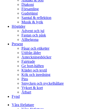
Andakt & bön
Diakoni
Församling
Gudstjänst
Samtal & reflektion
Musik & lyrik
Högtider
Advent och jul
Fastan och påsk
Allhelgona
Present
Påsar och etiketter
Utifrån ålder
Anteckningsböcker
Fairtrade
Ge bort-häften
Kläder och textil
Kök och inredning
Pins
Smycken och nyckelhållare
Vykort & kort
Ätbart
Fynd
Våra författare