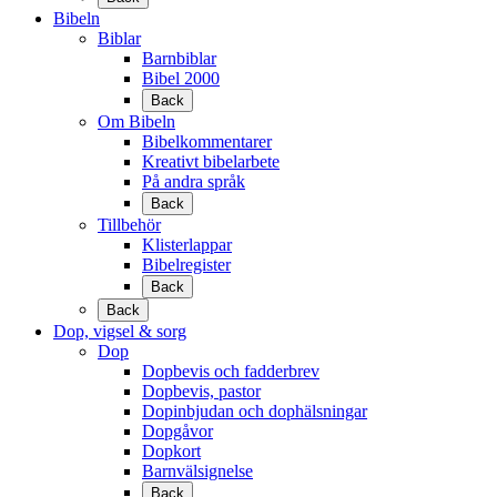
Bibeln
Biblar
Barnbiblar
Bibel 2000
Back
Om Bibeln
Bibelkommentarer
Kreativt bibelarbete
På andra språk
Back
Tillbehör
Klisterlappar
Bibelregister
Back
Back
Dop, vigsel & sorg
Dop
Dopbevis och fadderbrev
Dopbevis, pastor
Dopinbjudan och dophälsningar
Dopgåvor
Dopkort
Barnvälsignelse
Back