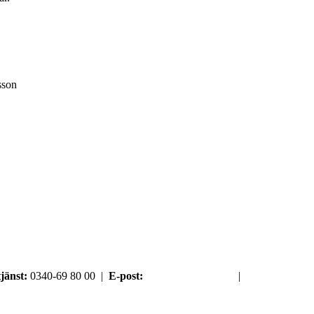
sson
jänst:
0340-69 80 00 |
E-post:
order@argument.se
|
Samtyckesval