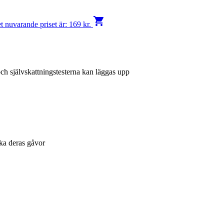
shopping_cart
t nuvarande priset är: 169 kr.
ch självskattningstesterna kan läggas upp
cka deras gåvor