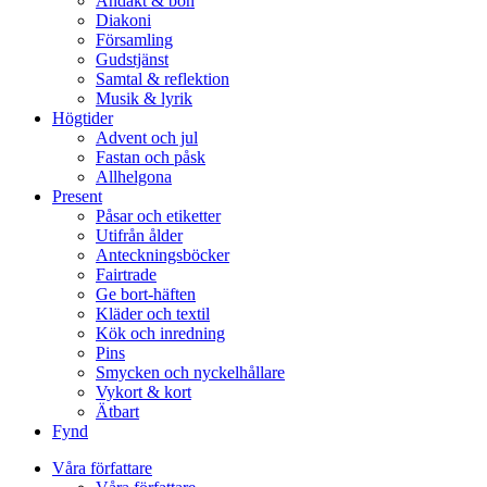
Andakt & bön
Diakoni
Församling
Gudstjänst
Samtal & reflektion
Musik & lyrik
Högtider
Advent och jul
Fastan och påsk
Allhelgona
Present
Påsar och etiketter
Utifrån ålder
Anteckningsböcker
Fairtrade
Ge bort-häften
Kläder och textil
Kök och inredning
Pins
Smycken och nyckelhållare
Vykort & kort
Ätbart
Fynd
Våra författare