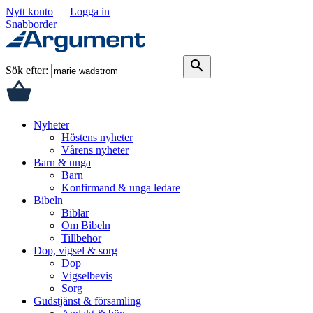
Nytt konto
Logga in
Snabborder
search
Sök efter:
Nyheter
Höstens nyheter
Vårens nyheter
Barn & unga
Barn
Konfirmand & unga ledare
Bibeln
Biblar
Om Bibeln
Tillbehör
Dop, vigsel & sorg
Dop
Vigselbevis
Sorg
Gudstjänst & församling