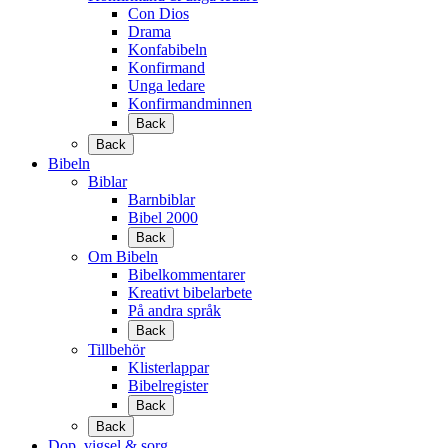
Con Dios
Drama
Konfabibeln
Konfirmand
Unga ledare
Konfirmandminnen
Back
Back
Bibeln
Biblar
Barnbiblar
Bibel 2000
Back
Om Bibeln
Bibelkommentarer
Kreativt bibelarbete
På andra språk
Back
Tillbehör
Klisterlappar
Bibelregister
Back
Back
Dop, vigsel & sorg