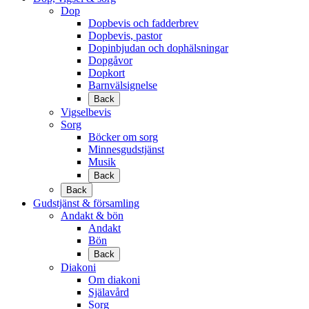
Dop
Dopbevis och fadderbrev
Dopbevis, pastor
Dopinbjudan och dophälsningar
Dopgåvor
Dopkort
Barnvälsignelse
Back
Vigselbevis
Sorg
Böcker om sorg
Minnesgudstjänst
Musik
Back
Back
Gudstjänst & församling
Andakt & bön
Andakt
Bön
Back
Diakoni
Om diakoni
Själavård
Sorg