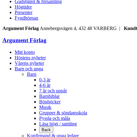
Gudstjänst & församling
Högtider
Presenter
Fyndhörnan
Argument Förlag
Annebergsvägen 4, 432 48 VARBERG |
Kundt
Argument Förlag
Mitt konto
Höstens nyheter
Vårens nyheter
Barn och unga
Barn
0-3 år
4-6 år
7 år och uppåt
Barnbiblar
Bönböcker
Musik
Grupper & söndagsskola
Pyssla och måla
Läsa högt / samling
Back
Konfirmand & unga ledare