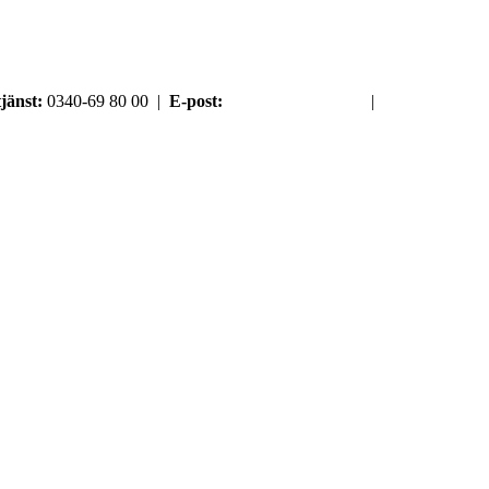
jänst:
0340-69 80 00 |
E-post:
order@argument.se
|
Samtyckesval