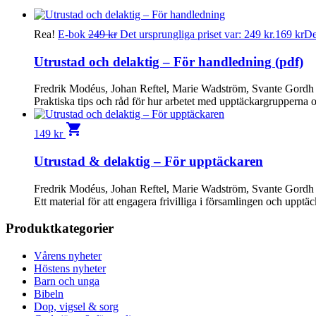
Rea!
E-bok
249
kr
Det ursprungliga priset var: 249 kr.
169
kr
De
Utrustad och delaktig – För handledning (pdf)
Fredrik Modéus, Johan Reftel, Marie Wadström, Svante Gordh
Praktiska tips och råd för hur arbetet med upptäckargrupperna o
shopping_cart
149
kr
Utrustad & delaktig – För upptäckaren
Fredrik Modéus, Johan Reftel, Marie Wadström, Svante Gordh
Ett material för att engagera frivilliga i församlingen och upptä
Produktkategorier
Vårens nyheter
Höstens nyheter
Barn och unga
Bibeln
Dop, vigsel & sorg