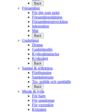
Back
Församling
För dig som präst
Församlingstidning
Församlingsutveckling
Integration
Mat
Back
Gudstjänst
Drama
Gudstjänstliv
Kyrkoalmanacka
Kyrkoåret
Back
Samtal & reflektion
Fördjupning
Samtalsgrupp
Tro, politik och samhälle
Back
Musik & lyrik
För barn
För ungdomar
För vuxenkör
Körpärm