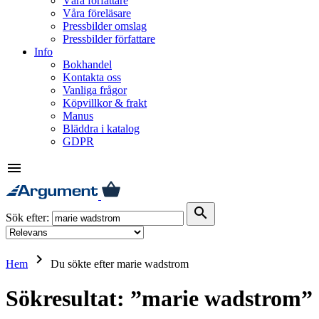
Våra författare
Våra föreläsare
Pressbilder omslag
Pressbilder författare
Info
Bokhandel
Kontakta oss
Vanliga frågor
Köpvillkor & frakt
Manus
Bläddra i katalog
GDPR
menu
search
Sök efter:
keyboard_arrow_right
Hem
Du sökte efter marie wadstrom
Sökresultat: ”marie wadstrom”