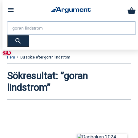
menu
Sök
efter:
search
REA!
Hem
Du sökte efter goran lindstrom
keyboard_arrow_right
Sökresultat: ”goran
lindstrom”