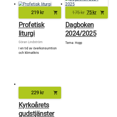
Det
Det
219
kr
175
kr
75
kr
shopping_cart
shopping_cart
ursprungliga
nuvarand
Profetisk
Dagboken
priset
priset
var:
är:
liturgi
2024/2025
175 kr.
75 kr.
Göran Lindström
Tema: Hopp
I en tid av överkonsumtion
och klimatkris
229
kr
shopping_cart
Kyrkoårets
gudstjänster