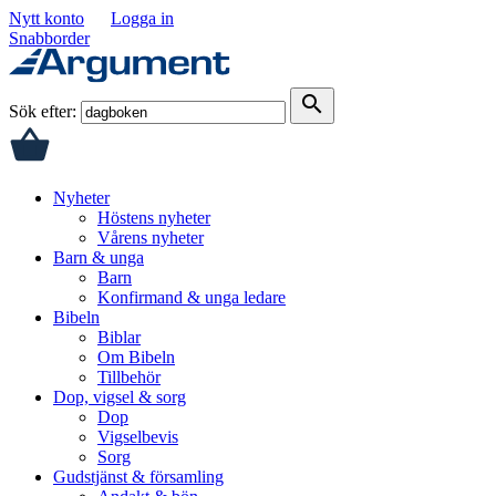
Nytt konto
Logga in
Snabborder
search
Sök efter:
Nyheter
Höstens nyheter
Vårens nyheter
Barn & unga
Barn
Konfirmand & unga ledare
Bibeln
Biblar
Om Bibeln
Tillbehör
Dop, vigsel & sorg
Dop
Vigselbevis
Sorg
Gudstjänst & församling