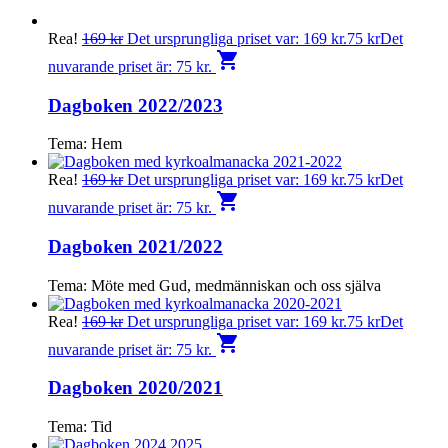
Rea!
169
kr
Det ursprungliga priset var: 169 kr.
75
kr
Det
shopping_cart
nuvarande priset är: 75 kr.
Dagboken 2022/2023
Tema: Hem
Rea!
169
kr
Det ursprungliga priset var: 169 kr.
75
kr
Det
shopping_cart
nuvarande priset är: 75 kr.
Dagboken 2021/2022
Tema: Möte med Gud, medmänniskan och oss själva
Rea!
169
kr
Det ursprungliga priset var: 169 kr.
75
kr
Det
shopping_cart
nuvarande priset är: 75 kr.
Dagboken 2020/2021
Tema: Tid