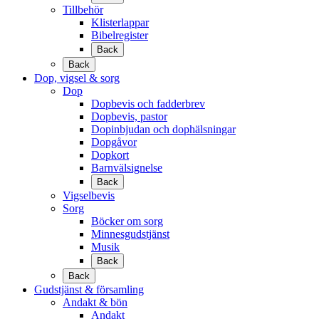
Tillbehör
Klisterlappar
Bibelregister
Back
Back
Dop, vigsel & sorg
Dop
Dopbevis och fadderbrev
Dopbevis, pastor
Dopinbjudan och dophälsningar
Dopgåvor
Dopkort
Barnvälsignelse
Back
Vigselbevis
Sorg
Böcker om sorg
Minnesgudstjänst
Musik
Back
Back
Gudstjänst & församling
Andakt & bön
Andakt