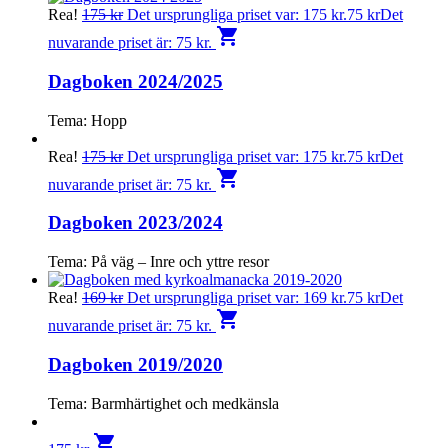
Rea!
175
kr
Det ursprungliga priset var: 175 kr.
75
kr
Det
shopping_cart
nuvarande priset är: 75 kr.
Dagboken 2024/2025
Tema: Hopp
Rea!
175
kr
Det ursprungliga priset var: 175 kr.
75
kr
Det
shopping_cart
nuvarande priset är: 75 kr.
Dagboken 2023/2024
Tema: På väg – Inre och yttre resor
Rea!
169
kr
Det ursprungliga priset var: 169 kr.
75
kr
Det
shopping_cart
nuvarande priset är: 75 kr.
Dagboken 2019/2020
Tema: Barmhärtighet och medkänsla
shopping_cart