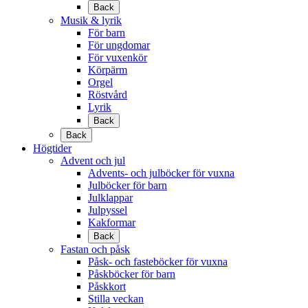
Back
Musik & lyrik
För barn
För ungdomar
För vuxenkör
Körpärm
Orgel
Röstvård
Lyrik
Back
Back
Högtider
Advent och jul
Advents- och julböcker för vuxna
Julböcker för barn
Julklappar
Julpyssel
Kakformar
Back
Fastan och påsk
Påsk- och fasteböcker för vuxna
Påskböcker för barn
Påskkort
Stilla veckan