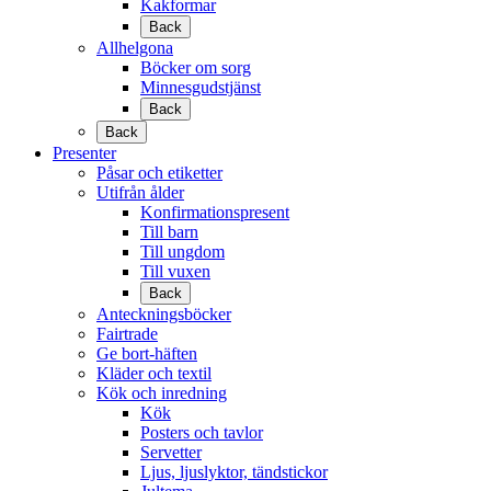
Kakformar
Back
Allhelgona
Böcker om sorg
Minnesgudstjänst
Back
Back
Presenter
Påsar och etiketter
Utifrån ålder
Konfirmationspresent
Till barn
Till ungdom
Till vuxen
Back
Anteckningsböcker
Fairtrade
Ge bort-häften
Kläder och textil
Kök och inredning
Kök
Posters och tavlor
Servetter
Ljus, ljuslyktor, tändstickor