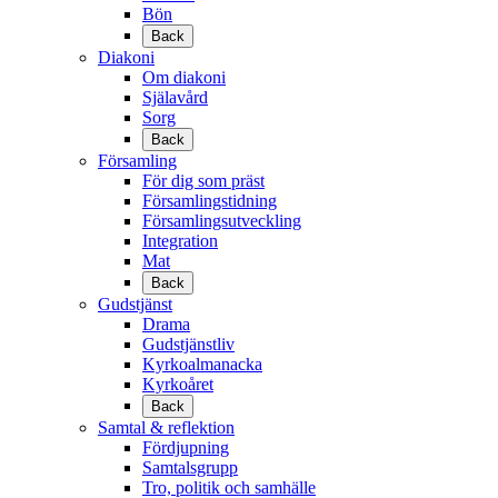
Bön
Back
Diakoni
Om diakoni
Själavård
Sorg
Back
Församling
För dig som präst
Församlingstidning
Församlingsutveckling
Integration
Mat
Back
Gudstjänst
Drama
Gudstjänstliv
Kyrkoalmanacka
Kyrkoåret
Back
Samtal & reflektion
Fördjupning
Samtalsgrupp
Tro, politik och samhälle