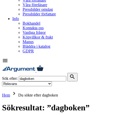
Våra författare
Våra föreläsare
Pressbilder omslag
Pressbilder författare
Info
Bokhandel
Kontakta oss
Vanliga frågor
Köpvillkor & frakt
Manus
Bläddra i katalog
GDPR
menu
search
Sök efter:
keyboard_arrow_right
Hem
Du sökte efter dagboken
Sökresultat: ”dagboken”