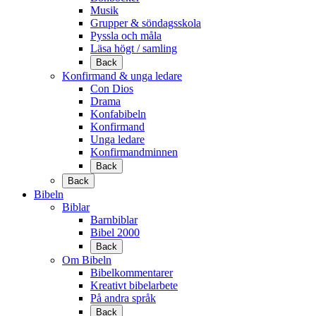
Musik
Grupper & söndagsskola
Pyssla och måla
Läsa högt / samling
Back
Konfirmand & unga ledare
Con Dios
Drama
Konfabibeln
Konfirmand
Unga ledare
Konfirmandminnen
Back
Back
Bibeln
Biblar
Barnbiblar
Bibel 2000
Back
Om Bibeln
Bibelkommentarer
Kreativt bibelarbete
På andra språk
Back