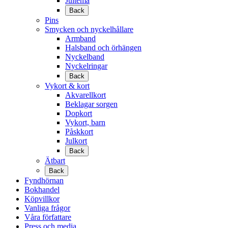
Jultema
Back
Pins
Smycken och nyckelhållare
Armband
Halsband och örhängen
Nyckelband
Nyckelringar
Back
Vykort & kort
Akvarellkort
Beklagar sorgen
Dopkort
Vykort, barn
Påskkort
Julkort
Back
Ätbart
Back
Fyndhörnan
Bokhandel
Köpvillkor
Vanliga frågor
Våra författare
Press och media