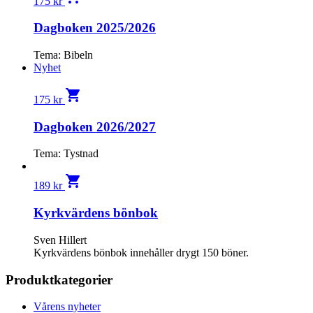
175
kr
Dagboken 2025/2026
Tema: Bibeln
Nyhet
shopping_cart
175
kr
Dagboken 2026/2027
Tema: Tystnad
shopping_cart
189
kr
Kyrkvärdens bönbok
Sven Hillert
Kyrkvärdens bönbok innehåller drygt 150 böner.
Produktkategorier
Vårens nyheter