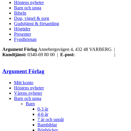
Höstens nyheter
Barn och unga
Bibeln
Dop, vigsel & sorg
Gudstjänst & församling
Högtider
Presenter
Fyndhörnan
Argument Förlag
Annebergsvägen 4, 432 48 VARBERG |
Kundtjänst:
0340-69 80 00 |
E-post:
order@argument.se
|
Samtyckesval
Argument Förlag
Mitt konto
Höstens nyheter
Vårens nyheter
Barn och unga
Barn
0-3 år
4-6 år
7 år och uppåt
Barnbiblar
Bönböcker