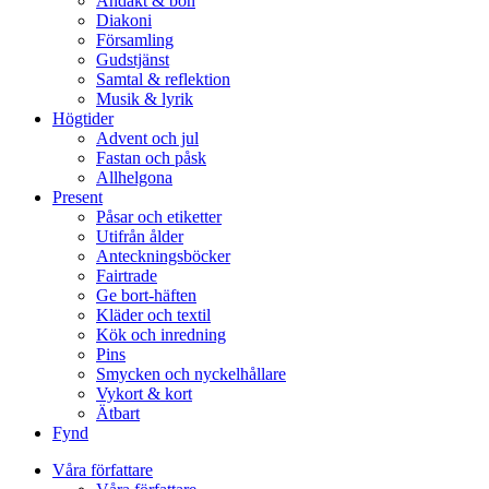
Andakt & bön
Diakoni
Församling
Gudstjänst
Samtal & reflektion
Musik & lyrik
Högtider
Advent och jul
Fastan och påsk
Allhelgona
Present
Påsar och etiketter
Utifrån ålder
Anteckningsböcker
Fairtrade
Ge bort-häften
Kläder och textil
Kök och inredning
Pins
Smycken och nyckelhållare
Vykort & kort
Ätbart
Fynd
Våra författare