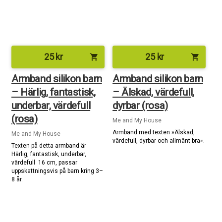
25
kr
25
kr
shopping_cart
shopping_cart
Armband silikon barn
Armband silikon barn
– Härlig, fantastisk,
– Älskad, värdefull,
underbar, värdefull
dyrbar (rosa)
(rosa)
Me and My House
Armband med texten »Älskad,
Me and My House
värdefull, dyrbar och allmänt bra«.
Texten på detta armband är
Härlig, fantastisk, underbar,
värdefull 16 cm, passar
uppskattningsvis på barn kring 3–
8 år.