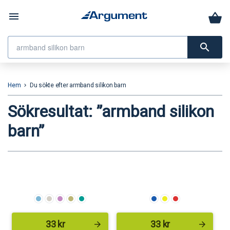
menu
search
Hem
Du sökte efter armband silikon barn
keyboard_arrow_right
Sökresultat: ”armband silikon
barn”
33
kr
33
kr
arrow_forward
arrow_forward