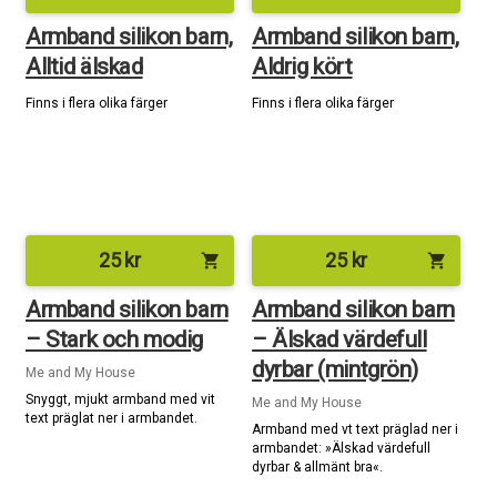
Armband silikon barn,
Armband silikon barn,
Alltid älskad
Aldrig kört
Finns i flera olika färger
Finns i flera olika färger
25
kr
25
kr
shopping_cart
shopping_cart
Armband silikon barn
Armband silikon barn
– Stark och modig
– Älskad värdefull
dyrbar (mintgrön)
Me and My House
Snyggt, mjukt armband med vit
Me and My House
text präglat ner i armbandet.
Armband med vt text präglad ner i
armbandet: »Älskad värdefull
dyrbar & allmänt bra«.